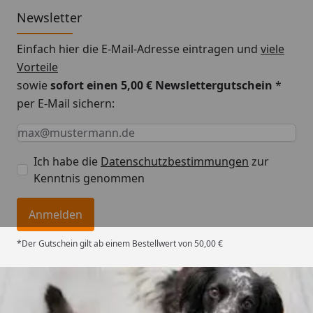
Newsletter
Einfach hier die E-Mail-Adresse eintragen und
viele
Vorteile
sowie
sofort einen 5,00 € Newslettergutschein
*
per E-Mail sichern:
Keine Eingabe erforderlich
Eingabe erforderlich
E-Mail *
Ich habe die
Datenschutzbestimmungen
zur
Kenntnis genommen
Anmelden
*Der Gutschein gilt ab einem Bestellwert von 50,00 €