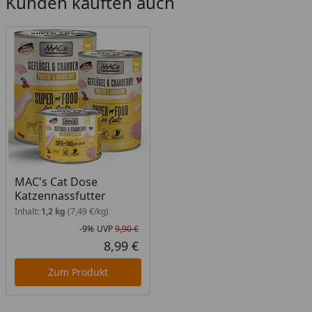
Kunden kauften auch
MAC's Cat Dose
Katzennassfutter
Inhalt:
1,2 kg
(7,49 €/kg)
-9%
UVP
9,90 €
Rabatt in Prozent
Ursprünglicher Preis
8,99 €
Aktueller Preis
Zum Produkt