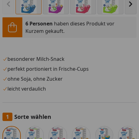
Vorheriges Bild anzeigen
Näc
6 Personen
haben dieses Produkt vor
Kurzem gekauft.
besonderer Milch-Snack
perfekt portioniert in Frische-Cups
ohne Soja, ohne Zucker
leicht verdaulich
Sorte wählen
Alle anzeigen (6)