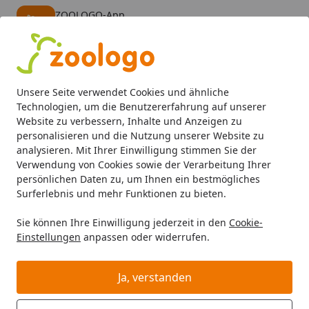
ZOOLOGO-App
Öffnen
Banner schließen
ZOOLOGO
kostenlos - Im App Store
Alle Produkte
Mein Konto
Wunschl
Eink
Unsere Seite verwendet Cookies und ähnliche
4,73
/ 5
Suchen
Technologien, um die Benutzererfahrung auf unserer
Website zu verbessern, Inhalte und Anzeigen zu
personalisieren und die Nutzung unserer Website zu
Katze
Katzenfutter
Snacks
animonda Milkies Kapseln 
Startseite
analysieren. Mit Ihrer Einwilligung stimmen Sie der
animonda Milkies Kapseln 20 x 15g
Verwendung von Cookies sowie der Verarbeitung Ihrer
persönlichen Daten zu, um Ihnen ein bestmögliches
Multipack Katzensnack Active
Surferlebnis und mehr Funktionen zu bieten.
5
(6 Bewertungen)
Sie können Ihre Einwilligung jederzeit in den
Cookie-
Einstellungen
anpassen oder widerrufen.
Angebot
Ja, verstanden