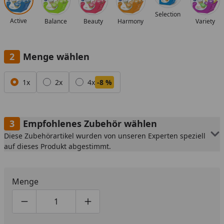
Selection
Active
Balance
Beauty
Harmony
Variety
Menge wählen
Alle anzeigen (3)
1x
2x
4x
-8 %
Empfohlenes Zubehör wählen
Diese Zubehörartikel wurden von unseren Experten speziell
auf dieses Produkt abgestimmt.
Menge
Produktmenge um eins verringern
Produktmenge manuell eingeben
Produktmenge um eins erhöhen