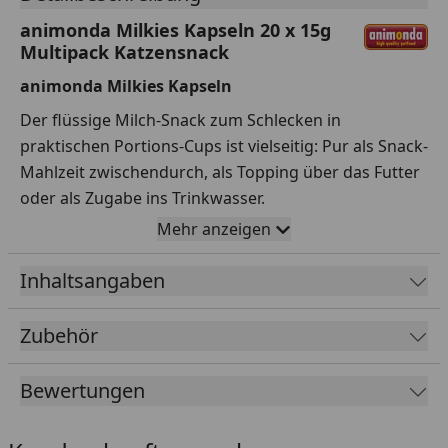
animonda Milkies Kapseln 20 x 15g
Multipack Katzensnack
animonda Milkies Kapseln
Der flüssige Milch-Snack zum Schlecken in
praktischen Portions-Cups ist vielseitig: Pur als Snack-
Mahlzeit zwischendurch, als Topping über das Futter
oder als Zugabe ins Trinkwasser.
Mehr anzeigen
Die leckeren Milch-Snacks passen immer!
Fütterungsempfehlung
Inhaltsangaben
Gewicht in kg
Cups pro Tag
Zubehör
3 - 5 kg
1-3
Bewertungen