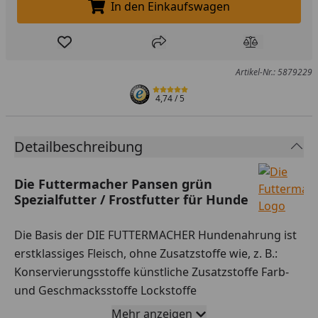
In den Einkaufswagen
In den Einkaufswagen legen
Produkt zur Wunschliste hinzufügen
Teilen
Produkt Ver
Artikel-Nr.: 5879229
4,74
/ 5
Detailbeschreibung
Die Futtermacher Pansen grün
Spezialfutter / Frostfutter für Hunde
Die Basis der DIE FUTTERMACHER Hundenahrung ist
erstklassiges Fleisch, ohne Zusatzstoffe wie, z. B.:
Konservierungsstoffe künstliche Zusatzstoffe Farb-
und Geschmacksstoffe Lockstoffe
Mehr anzeigen
Bitte beachten Sie folgende Lieferhinweise: