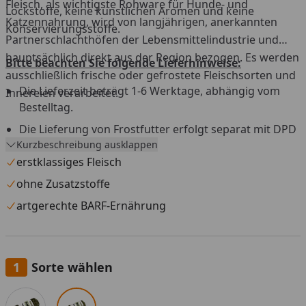
Fleisch, als wichtigste Rohware für Hunde- und
Lockstoffe, keine künstlichen Aromen und keine
Katzennahrung, wird von langjährigen, anerkannten
Konservierungsstoffe.
Partnerschlachthöfen der Lebensmittelindustrie und
hauptsächlich direkt aus der Region bezogen. Es werden
Bitte beachten Sie folgende Lieferhinweise:
ausschließlich frische oder gefrostete Fleischsorten und
Die Lieferzeit beträgt 1-6 Werktage, abhängig vom
Innereien verarbeitet.
Bestelltag.
Die Lieferung von Frostfutter erfolgt separat mit DPD
Kurzbeschreibung ausklappen
aus einem Tiefkühllager.
erstklassiges Fleisch
Versandtage sind Montag bis Mittwoch, außer an
Feiertagen.
ohne Zusatzstoffe
Versand nur innerhalb Deutschland und Österreich.
artgerechte BARF-Ernährung
Die Lieferung muss beim ersten Zustellversuch sofort
angenommen werden.
Eine Anlieferung an eine Packstation ist nicht möglich.
Sorte wählen
Widerrufs- und Rückgaberecht ist für dieses Produkt
Alle anzeigen (2)
nicht gültig.