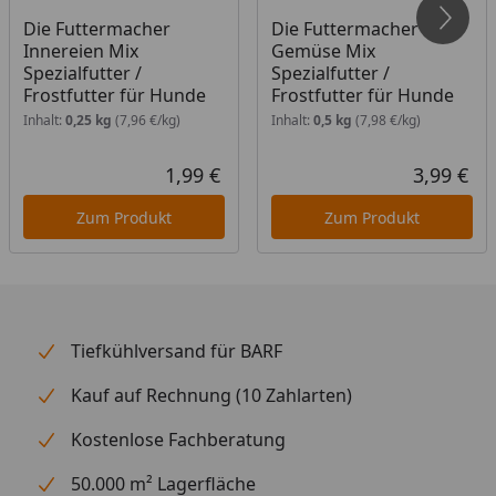
Die Futtermacher
Die Futtermacher
Innereien Mix
Gemüse Mix
Spezialfutter /
Spezialfutter /
Frostfutter für Hunde
Frostfutter für Hunde
Inhalt:
0,25 kg
(7,96 €/kg)
Inhalt:
0,5 kg
(7,98 €/kg)
1,99 €
3,99 €
Aktueller Preis
Akt
Zum Produkt
Zum Produkt
Tiefkühlversand für BARF
Kauf auf Rechnung (10 Zahlarten)
Kostenlose Fachberatung
50.000 m² Lagerfläche