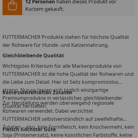
12 Personen
haben dieses Produkt vor
Kurzem gekauft.
FUTTERMACHER Produkte stehen für höchste Qualität
der Rohware für Hunde- und Katzennahrung.
Gleichbleibende Qualität
Wichtigstes Kriterium für alle Markenprodukte von
FUTTERMACHER ist die hohe Qualität der Rohwaren und
die Liebe zum Detail. Hier ist Seitz kompromisslos
streng. Nur so lassen sich täglich einzigartige
Keine zweifelhaften Zutaten
Premiumprodukte in verlässlicher, gleichbleibender
Zur Herstellung werden überwiegend regionale
Qualität herstellen.
Rohwaren verwendet. Dabei verzichtet
FUTTERMACHER selbstverständlich auf zweifelhafte
Zutaten – also, kein Formfleisch, kein Knochenmehl, kein
Fleisch höchster Güte
Soja (Proteinersatz), keine künstlichen Farbstoffe, keine