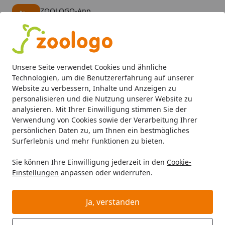
ZOOLOGO-App
Öffnen
Banner schließen
ZOOLOGO
kostenlos - Im App Store
Alle Produkte
Mein Konto
Wunschl
Eink
Unsere Seite verwendet Cookies und ähnliche
4,74
/ 5
Suchen
Technologien, um die Benutzererfahrung auf unserer
Website zu verbessern, Inhalte und Anzeigen zu
personalisieren und die Nutzung unserer Website zu
Hund
Hundefutter
BARF & Frostfutter
Pansen & Blätt
Startseite
analysieren. Mit Ihrer Einwilligung stimmen Sie der
Die Futtermacher Pansen grün
Verwendung von Cookies sowie der Verarbeitung Ihrer
persönlichen Daten zu, um Ihnen ein bestmögliches
Spezialfutter / Frostfutter für
Surferlebnis und mehr Funktionen zu bieten.
Hunde 500 gramm
Sie können Ihre Einwilligung jederzeit in den
Cookie-
5
(6 Bewertungen)
Einstellungen
anpassen oder widerrufen.
Sparpaket
Ja, verstanden