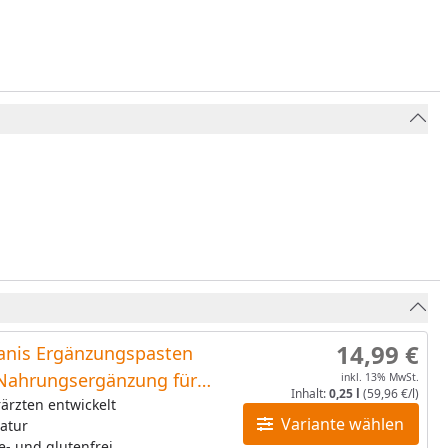
14,99 €
Canis Ergänzungspasten
Nahrungsergänzung für
inkl. 13% MwSt.
Inhalt:
0,25 l
(59,96 €/l)
rärzten entwickelt
Variante wählen
atur
e- und glutenfrei