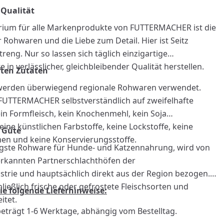
 Qualität
erium für alle Markenprodukte von FUTTERMACHER ist die
 Rohwaren und die Liebe zum Detail. Hier ist Seitz
eng. Nur so lassen sich täglich einzigartige
n verlässlicher, gleichbleibender Qualität herstellen.
ften Zutaten
 werden überwiegend regionale Rohwaren verwendet.
 FUTTERMACHER selbstverständlich auf zweifelhafte
ein Formfleisch, kein Knochenmehl, kein Soja
keine künstlichen Farbstoffe, keine Lockstoffe, keine
r Güte
en und keine Konservierungsstoffe.
htigste Rohware für Hunde- und Katzennahrung, wird von
erkannten Partnerschlachthöfen der
nzufügen
strie und hauptsächlich direkt aus der Region bezogen.
ießlich frische oder gefrostete Fleischsorten und
ie folgende Lieferhinweise:
itet.
 beträgt 1-6 Werktage, abhängig vom Bestelltag.