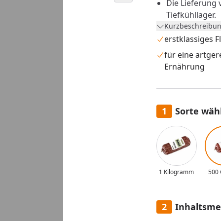
Die Lieferung 
Tiefkühllager.
Kurzbeschreibun
Versandtage s
erstklassiges F
Versand nur i
für eine artge
Die Lieferung
Ernährung
werden.
Eine Anlieferu
Widerrufs- und
Sorte wäh
Alle anzeigen (2)
1 Kilogramm
500
Inhaltsm