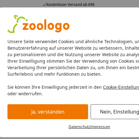
Kostenloser Versand ab 69€
4,74
/ 5
23.588 Bewertungen
Alle Produkte
Angebote
Neuheiten
Sommerhits
Alle Produkte
Unsere Seite verwendet Cookies und ähnliche Technologien, u
Benutzererfahrung auf unserer Website zu verbessern, Inhalt
zu personalisieren und die Nutzung unserer Website zu analys
Hund
Hundefutter
Hundenäpfe & Co
Hundeschl
Ihrer Einwilligung stimmen Sie der Verwendung von Cookies s
Verarbeitung Ihrer persönlichen Daten zu, um Ihnen ein best
Hund
Hundefutter
BARF & Frostfutter
Muskelfleisch
Surferlebnis und mehr Funktionen zu bieten.
Startseite
Sie können Ihre Einwilligung jederzeit in den
Cookie-Einstellu
oder widerrufen.
Ja, verstanden
Nein, Einstellun
Datenschutz
Impressum