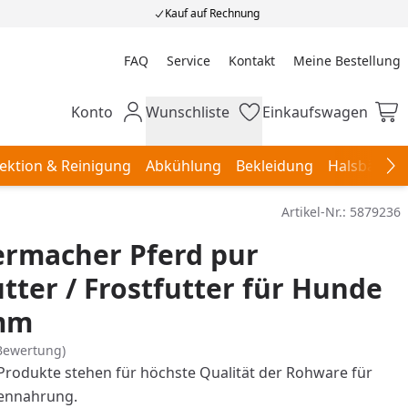
Kauf auf Rechnung
FAQ
Service
Kontakt
Meine Bestellung
Meine Bestellung
Konto
Wunschliste
Einkaufswagen
Mein Konto
Wunschliste
Einkaufswagen
ektion & Reinigung
Abkühlung
Bekleidung
Halsbänder,
Na
Artikel-Nr.:
5879236
ermacher Pferd pur
utter / Frostfutter für Hunde
mm
Bewertung)
odukte stehen für höchste Qualität der Rohware für
ennahrung.