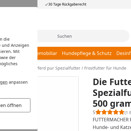
30 Tage Rückgaberecht
Suche
m die
e und Anzeigen
ieren. Mit
afplätze
Hundemobiliar
Hundepflege & Schutz
Desinf
owie der
mögliches
Die Futtermacher Pferd pur Spezialfutter / Frostfutter für Hunde
Die Futt
ngen
anpassen
Spezialf
500 gra
gen öffnen
5
(1 
FUTTERMACHER Pr
Hunde- und Katz