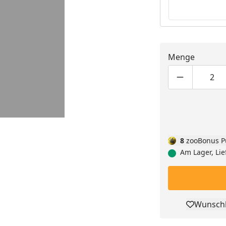
Menge
Produktmen
Pro
8
zooBonus P
Am Lager, Lie
Wunschl
Pro