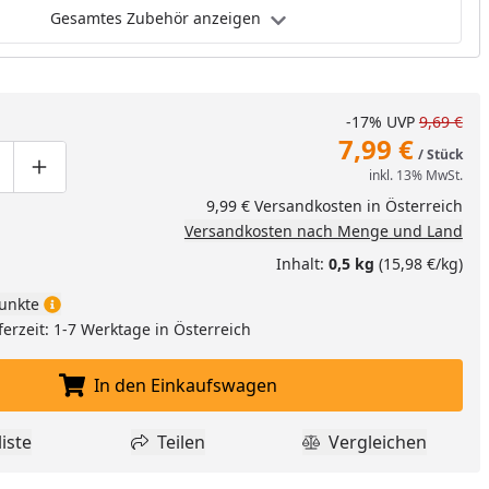
Gesamtes Zubehör anzeigen
-17%
UVP
9,69 €
7,99 €
/ Stück
inkl. 13% MwSt.
ge um eins verringern
duktmenge manuell eingeben
Produktmenge um eins erhöhen
9,99 € Versandkosten in Österreich
Versandkosten nach Menge und Land
Inhalt:
0,5 kg
(15,98 €/kg)
unkte
ferzeit: 1-7 Werktage in Österreich
In den Einkaufswagen
In den Einkaufswagen legen
iste
Teilen
Vergleichen
dukt zur Wunschliste hinzufügen
Teilen
Produkt Vergle