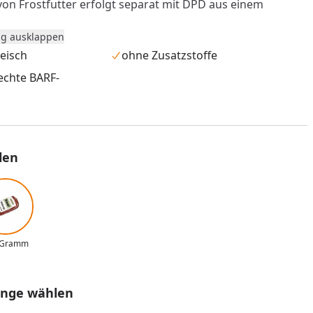
von Frostfutter erfolgt separat mit DPD aus einem
g ausklappen
ind Montag bis Mittwoch, außer an Feiertagen.
leisch
ohne Zusatzstoffe
nnerhalb Deutschland und Österreich.
rechte BARF-
 muss beim ersten Zustellversuch sofort angenommen
ng an eine Packstation ist nicht möglich.
 Rückgaberecht ist für dieses Produkt nicht gültig.
len
 Gramm
enge wählen