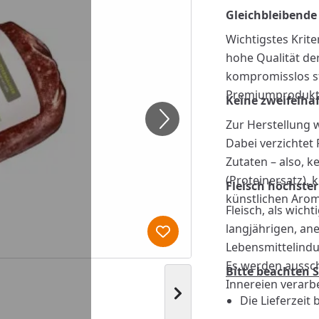
Gleichbleibende
Wichtigstes Krit
hohe Qualität der
kompromisslos str
Premiumprodukte i
Keine zweifelha
Zur Herstellung
Dabei verzichtet
Zutaten – also, k
(Proteinersatz), 
Fleisch höchste
künstlichen Arom
Fleisch, als wic
langjährigen, an
Produkt zur Wunschliste hi
Lebensmittelindu
Es werden ausschl
Bitte beachten S
Innereien verarbe
Nächstes Bild anzeigen
Die Lieferzeit