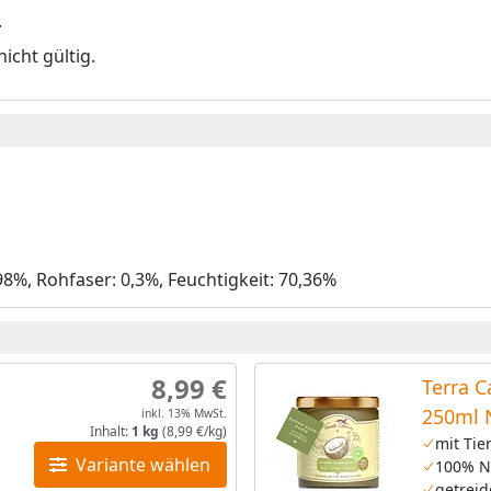
.
icht gültig.
98%, Rohfaser: 0,3%, Feuchtigkeit: 70,36%
8,99 €
Terra 
250ml 
inkl. 13% MwSt.
Inhalt:
1 kg
(8,99 €/kg)
Hunde
mit Tie
Variante wählen
100% N
getreid