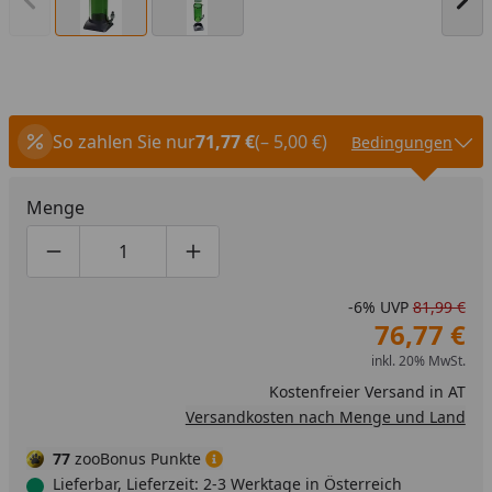
Vorheriges Bild anzeigen
Näc
So zahlen Sie nur
71,77 €
(– 5,00 €)
Bedingungen
Menge
Produktmenge um eins verringern
Produktmenge manuell eingeben
Produktmenge um eins erhöhen
-6%
UVP
81,99 €
76,77 €
inkl. 20% MwSt.
Kostenfreier Versand in AT
Versandkosten nach Menge und Land
77
zooBonus Punkte
Lieferbar, Lieferzeit: 2-3 Werktage in Österreich