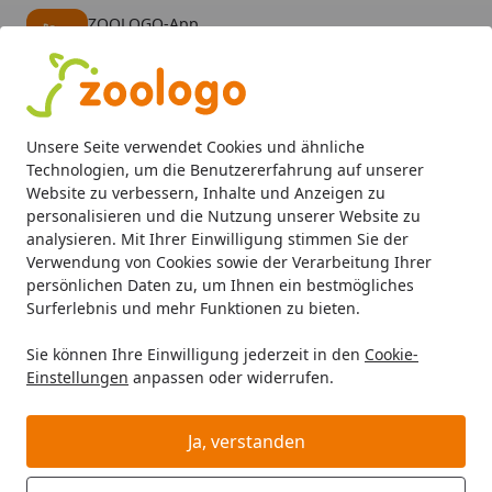
ZOOLOGO-App
Öffnen
Banner schließen
ZOOLOGO
kostenlos - Im App Store
Alle Produkte
Mein Konto
Wunschl
Eink
Unsere Seite verwendet Cookies und ähnliche
4,74
/ 5
Suchen
Technologien, um die Benutzererfahrung auf unserer
Website zu verbessern, Inhalte und Anzeigen zu
personalisieren und die Nutzung unserer Website zu
EHEIM Classic 2211 Außenfilter
Startseite
analysieren. Mit Ihrer Einwilligung stimmen Sie der
EHEIM Classic 2211 Außenfilter
Verwendung von Cookies sowie der Verarbeitung Ihrer
persönlichen Daten zu, um Ihnen ein bestmögliches
5
(1 Bewertung)
Surferlebnis und mehr Funktionen zu bieten.
Sie können Ihre Einwilligung jederzeit in den
Cookie-
Einstellungen
anpassen oder widerrufen.
Ja, verstanden