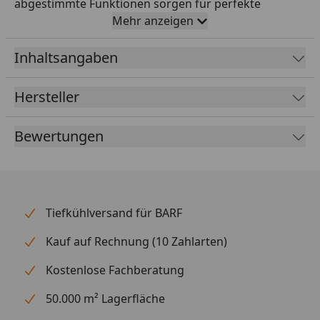
abgestimmte Funktionen sorgen für perfekte
Pumpen- und Filterleistung. Hinzu kommen die
Mehr anzeigen
sprichwörtliche EHEIM Laufruhe, die robusten
Dauerlaufeigenschaften und der niedrige
Inhaltsangaben
Stromverbrauch. Sie werden sehr zufrieden sein. Es
gibt 5 Modelle für Aquarien von 50 bis 1500 Liter –
Hersteller
teils mit unterschiedlichen Ausstattungen.
Bewertungen
Tiefkühlversand für BARF
Kauf auf Rechnung (10 Zahlarten)
Kostenlose Fachberatung
50.000 m² Lagerfläche