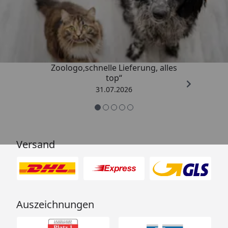
Trusted Shops
4,73
/ 5
„Gute Erfahrung mit
Zoologo,schnelle Lieferung, alles
top“
31.07.2026
Versand
Auszeichnungen