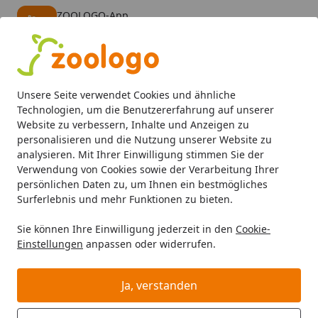
ZOOLOGO-App
Öffnen
Banner schließen
ZOOLOGO
kostenlos - Im App Store
Alle Produkte
Mein Konto
Wunschl
Eink
Unsere Seite verwendet Cookies und ähnliche
4,73
/ 5
Suchen
Technologien, um die Benutzererfahrung auf unserer
Website zu verbessern, Inhalte und Anzeigen zu
personalisieren und die Nutzung unserer Website zu
Unsere Gütesiegel
Startseite
analysieren. Mit Ihrer Einwilligung stimmen Sie der
Unsere Gütesiegel
Verwendung von Cookies sowie der Verarbeitung Ihrer
persönlichen Daten zu, um Ihnen ein bestmögliches
Surferlebnis und mehr Funktionen zu bieten.
Wir geben unser Bestes für Sie und lassen uns nach
strengsten Kriterien prüfen. Selbstverständlich sind wir
Sie können Ihre Einwilligung jederzeit in den
Cookie-
Trusted Shops zertifiziert und haben hier konstant die
Einstellungen
anpassen oder widerrufen.
höchste Kundenzufriedenheit. Unsere Bemühungen für
bestmöglichen Kundenservice, ein ausgezeichnetes
Ja, verstanden
Sortiment in leistungsfähigen Shops haben uns
mittlerweile drei mal den begehrten Plus X Award