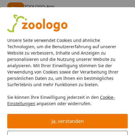
ZOOLOGO-App
Öffnen
Banner schließen
ZOOLOGO
kostenlos - Im App Store
Alle Produkte
Mein Konto
Wunschl
Eink
Unsere Seite verwendet Cookies und ähnliche
4,73
/ 5
Suchen
Technologien, um die Benutzererfahrung auf unserer
Website zu verbessern, Inhalte und Anzeigen zu
personalisieren und die Nutzung unserer Website zu
Kundeninformationen
Startseite
analysieren. Mit Ihrer Einwilligung stimmen Sie der
Kundeninformationen
Verwendung von Cookies sowie der Verarbeitung Ihrer
persönlichen Daten zu, um Ihnen ein bestmögliches
Surferlebnis und mehr Funktionen zu bieten.
1. Produkte auswählen, im Warenkorb
sammeln und Auswahl berichtigen
Sie können Ihre Einwilligung jederzeit in den
Cookie-
Einstellungen
anpassen oder widerrufen.
In unserem Online-Shop können Sie aus dem von uns
angebotenen Sortiment Produkte auswählen, und diese
Ja, verstanden
über den Button „In den Einkaufswagen“ unverbindlich
in einem virtuellen Warenkorb sammeln, den Sie über