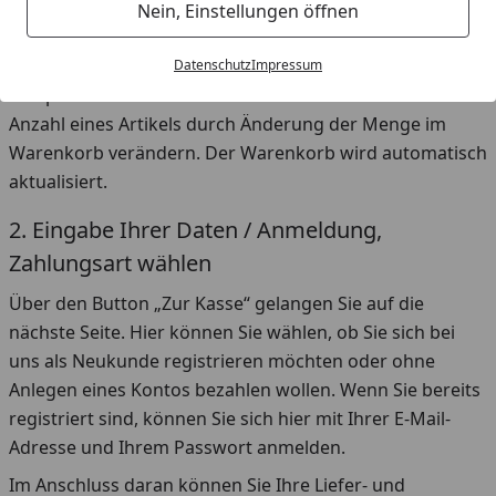
den Icon-Link mit dem Einkaufswagen-Symbol jederzeit
Nein, Einstellungen öffnen
einsehen können. Die ausgewählten Produkte können
Sie im Warenkorb jederzeit durch Anklicken des
Datenschutz
Impressum
entsprechenden Lösch-Buttons entfernen oder die
Anzahl eines Artikels durch Änderung der Menge im
Warenkorb verändern. Der Warenkorb wird automatisch
aktualisiert.
2. Eingabe Ihrer Daten / Anmeldung,
Zahlungsart wählen
Über den Button „Zur Kasse“ gelangen Sie auf die
nächste Seite. Hier können Sie wählen, ob Sie sich bei
uns als Neukunde registrieren möchten oder ohne
Anlegen eines Kontos bezahlen wollen. Wenn Sie bereits
registriert sind, können Sie sich hier mit Ihrer E-Mail-
Adresse und Ihrem Passwort anmelden.
Im Anschluss daran können Sie Ihre Liefer- und