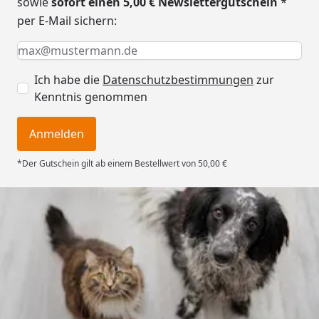
sowie
sofort einen 5,00 € Newslettergutschein
*
per E-Mail sichern:
Keine Eingabe erforderlich
Eingabe erforderlich
E-Mail *
Ich habe die
Datenschutzbestimmungen
zur
Kenntnis genommen
Anmelden
*Der Gutschein gilt ab einem Bestellwert von 50,00 €
Trusted Shops
4,73
/ 5
„Gute Erfahrung mit