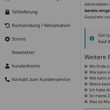
Adressdaten o
bereits einge
Teillieferung
Gutschein zuv
Rücksendung / Reklamation
Gut z
Storno
Kauf 
Newsletter
Weitere 
Kundenkonto
Wo finde i
Wie kann 
Wie kann i
Kontakt zum Kundenservice
Wieso kann
Ich habe d
Ist meine 
Was ist Mol