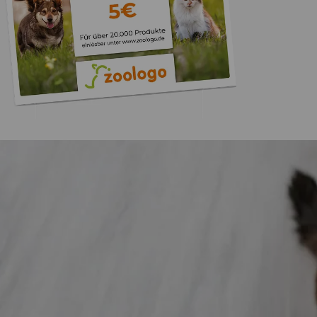
Trusted Shops
„Gute Erfahru
Zoologo,schnelle Lie
top“
4,74
/ 5
31.07.202
23.587 Bewertungen