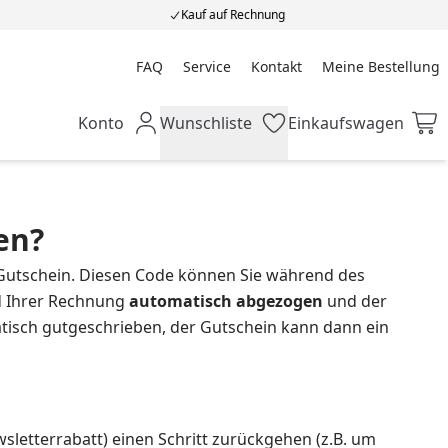
Kauf auf Rechnung
FAQ
Service
Kontakt
Meine Bestellung
Meine Bestellung
Konto
Wunschliste
Einkaufswagen
Mein Konto
Wunschliste
Einkaufswagen
en?
Gutschein. Diesen Code können Sie während des
d Ihrer Rechnung
automatisch abgezogen
und der
isch gutgeschrieben, der Gutschein kann dann ein
sletterrabatt) einen Schritt zurückgehen (z.B. um