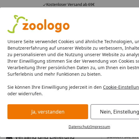
Kostenloser Versand ab 69€
4,74
/ 5
23.587 Bewertungen
Alle Produkte
Angebote
Neuheiten
Sommerhits
Alle Produkte
Unsere Seite verwendet Cookies und ähnliche Technologien, u
Benutzererfahrung auf unserer Website zu verbessern, Inhalt
zu personalisieren und die Nutzung unserer Website zu analys
Wie Gutschein einlösen?
Ihrer Einwilligung stimmen Sie der Verwendung von Cookies s
Startseite
Verarbeitung Ihrer persönlichen Daten zu, um Ihnen ein best
Antworten zu den Themen
Wie ka
Surferlebnis und mehr Funktionen zu bieten.
Bestellung
Wertgutschei
Sie können Ihre Einwilligung jederzeit in den
Cookie-Einstellu
Bestellvorga
oder widerrufen.
Gutschein da
Bezahlung & Rechnung
weiteres Mal 
Ja, verstanden
Nein, Einstellun
zooBonus
Datenschutz
Impressum
Wichtiger Hi
Sollten Sie i
Versand und Lieferung