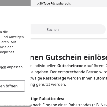
30 Tage Rückgaberecht
Suche
m die
e und Anzeigen
ieren. Mit
owie der
mögliches
nn ich einen Gutschein einlös
n:
Sie finden Ihren individuellen
Gutscheincode
auf Ihrem 
ngen
anpassen
ngs (im Checkout) eingeben. Der entsprechende Betrag wir
mit eingelöst
. Etwaige
Restbeträge
werden Ihnen automat
bei einer Bestellung genutzt werden.
gen öffnen
nweis - anderweitige Rabattcodes:
m Checkoutprozess nach Eingabe eines Rabattcodes (z.B. New