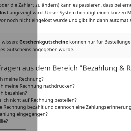
der die Zahlart zu ändern) kann es passieren, dass bei er
löst
angezeigt wird. Unser System benötigt einen kurzen 
or noch nicht eingelöst wurde und gibt ihn dann automatis
u wissen:
Geschenkgutscheine
können nur für Bestellunge
des Gutscheins angegeben wurde.
Fragen aus dem Bereich "Bezahlung & 
ch meine Rechnung?
ich meine Rechnung nachdrucken?
ch bezahlen?
 ich nicht auf Rechnung bestellen?
ie Rechnung bezahlt und dennoch eine Zahlungserinnerung
Zahlung eingegangen?
lie?