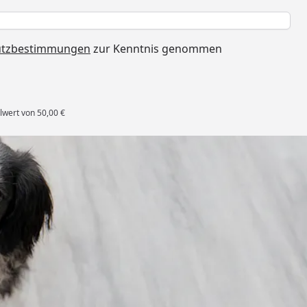
h
utzbestimmungen
zur Kenntnis genommen
lwert von 50,00 €