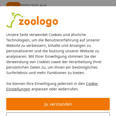
ZOOLOGO-App
Öffnen
Banner schließen
ZOOLOGO
kostenlos - Im App Store
Alle Produkte
Mein Konto
Wunschl
Eink
Unsere Seite verwendet Cookies und ähnliche
4,73
/ 5
Suchen
Technologien, um die Benutzererfahrung auf unserer
Website zu verbessern, Inhalte und Anzeigen zu
personalisieren und die Nutzung unserer Website zu
JUWEL
JUWEL Aquarien
JUWEL Aquarieneinrichtung
Ju
Startseite
analysieren. Mit Ihrer Einwilligung stimmen Sie der
Juwel Filtereinsätze für Bioflow 3.0
Verwendung von Cookies sowie der Verarbeitung Ihrer
persönlichen Daten zu, um Ihnen ein bestmögliches
M
Surferlebnis und mehr Funktionen zu bieten.
Sie können Ihre Einwilligung jederzeit in den
Cookie-
Einstellungen
anpassen oder widerrufen.
Ja, verstanden