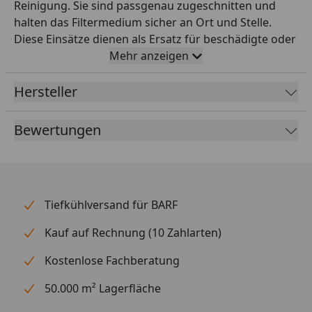
Reinigung. Sie sind passgenau zugeschnitten und
halten das Filtermedium sicher an Ort und Stelle.
Diese Einsätze dienen als Ersatz für beschädigte oder
abgenutzte Filtereinsätze und sind in vier
Mehr anzeigen
verschiedenen Größen erhältlich: Super, 3.0 M, 6.0 L,
und 8.0 XL.
Hersteller
Bewertungen
Tiefkühlversand für BARF
Kauf auf Rechnung (10 Zahlarten)
Kostenlose Fachberatung
50.000 m² Lagerfläche