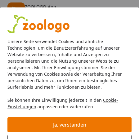
ZOOLOGO-App
Öffnen
Banner schließen
ZOOLOGO
kostenlos - Im App Store
Alle Produkte
Mein Konto
Wunschl
Eink
Unsere Seite verwendet Cookies und ähnliche
4,74
/ 5
Suchen
Technologien, um die Benutzererfahrung auf unserer
Website zu verbessern, Inhalte und Anzeigen zu
personalisieren und die Nutzung unserer Website zu
Josera
Josera Pferd
Josera Pferdefutter
Josera Senior 
Startseite
analysieren. Mit Ihrer Einwilligung stimmen Sie der
Josera Senior 15 Kilogramm
Verwendung von Cookies sowie der Verarbeitung Ihrer
persönlichen Daten zu, um Ihnen ein bestmögliches
Pferdehauptfutter
Surferlebnis und mehr Funktionen zu bieten.
Sie können Ihre Einwilligung jederzeit in den
Cookie-
Einstellungen
anpassen oder widerrufen.
Ja, verstanden