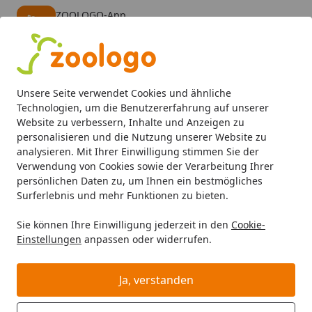
ZOOLOGO-App
Öffnen
Banner schließen
ZOOLOGO
kostenlos - Im App Store
Alle Produkte
Mein Konto
Wunschl
Eink
Unsere Seite verwendet Cookies und ähnliche
4,74
/ 5
Suchen
Technologien, um die Benutzererfahrung auf unserer
Website zu verbessern, Inhalte und Anzeigen zu
personalisieren und die Nutzung unserer Website zu
So geht es weiter!
Startseite
analysieren. Mit Ihrer Einwilligung stimmen Sie der
Bestellung von Paketware:
Verwendung von Cookies sowie der Verarbeitung Ihrer
persönlichen Daten zu, um Ihnen ein bestmögliches
So geht's weiter!
Surferlebnis und mehr Funktionen zu bieten.
Sie können Ihre Einwilligung jederzeit in den
Cookie-
Youtube-Video
Einstellungen
anpassen oder widerrufen.
Ja, verstanden