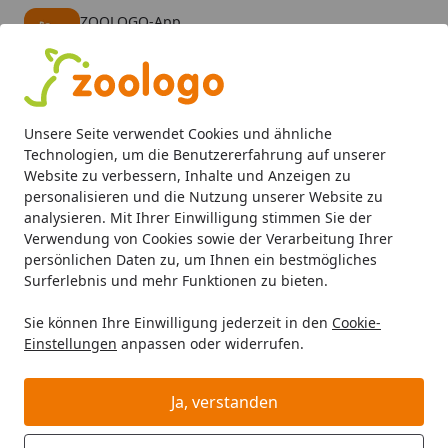
ZOOLOGO-App
Öffnen
Banner schließen
ZOOLOGO
kostenlos - Im App Store
Alle Produkte
Mein Konto
Wunschl
Eink
Unsere Seite verwendet Cookies und ähnliche
4,74
/ 5
Suchen
Technologien, um die Benutzererfahrung auf unserer
Website zu verbessern, Inhalte und Anzeigen zu
personalisieren und die Nutzung unserer Website zu
Unser Speditionsversand
Startseite
analysieren. Mit Ihrer Einwilligung stimmen Sie der
Speditionsversand /
Verwendung von Cookies sowie der Verarbeitung Ihrer
persönlichen Daten zu, um Ihnen ein bestmögliches
Speditionslieferung
Surferlebnis und mehr Funktionen zu bieten.
Großvolumige oder sehr schwere Ware wie
Sie können Ihre Einwilligung jederzeit in den
Cookie-
Einstellungen
anpassen oder widerrufen.
Gartenhäuser, Gerätehäuser, Geräteboxen, Saunen und
Gartengeräte, die direkt von unserem Lager aus
versandt werden, gelangen per Spedition zu Ihnen nach
Ja, verstanden
Hause. Unsere Logistikpartner werden Sie auf jeden Fall