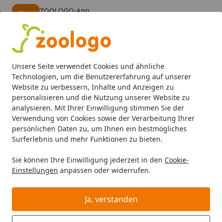
ZOOLOGO-App
Öffnen
Banner schließen
ZOOLOGO
kostenlos - Im App Store
Alle Produkte
Mein Konto
Wunschl
Eink
Unsere Seite verwendet Cookies und ähnliche
4,74
/ 5
Suchen
Technologien, um die Benutzererfahrung auf unserer
Website zu verbessern, Inhalte und Anzeigen zu
personalisieren und die Nutzung unserer Website zu
Kleintier
Kleintierheime
Nagarien
Skyline Nagarium 
Startseite
analysieren. Mit Ihrer Einwilligung stimmen Sie der
Skyline Nagarium Marrakesch 80
Verwendung von Cookies sowie der Verarbeitung Ihrer
persönlichen Daten zu, um Ihnen ein bestmögliches
cm buche
Surferlebnis und mehr Funktionen zu bieten.
5
(1 Bewertung)
Sie können Ihre Einwilligung jederzeit in den
Cookie-
Einstellungen
anpassen oder widerrufen.
Ja, verstanden