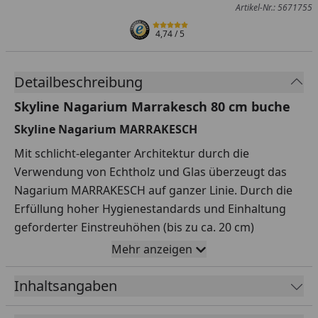
Artikel-Nr.: 5671755
4,74
/ 5
Detailbeschreibung
Skyline Nagarium Marrakesch 80 cm buche
Skyline Nagarium MARRAKESCH
Mit schlicht-eleganter Architektur durch die
Verwendung von Echtholz und Glas überzeugt das
Nagarium MARRAKESCH auf ganzer Linie. Durch die
Erfüllung hoher Hygienestandards und Einhaltung
geforderter Einstreuhöhen (bis zu ca. 20 cm)
begeistert der MARRAKESCH jeden Nagerfreund. Zur
Mehr anzeigen
Reinigung kann die vordere Scheibe hochgeschoben
werden, so kann man ohne Anstrengung das alte
Inhaltsangaben
Einstreu heraus fegen oder mit einer kleinen Schaufel