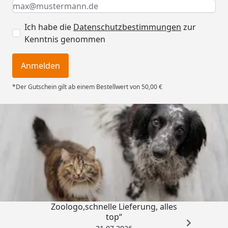
Keine Eingabe erforderlich
Eingabe erforderlich
E-Mail *
Ich habe die
Datenschutzbestimmungen
zur
Kenntnis genommen
Anmelden
*Der Gutschein gilt ab einem Bestellwert von 50,00 €
Trusted Shops
4,73
/ 5
„Gute Erfahrung mit
Zoologo,schnelle Lieferung, alles
top“