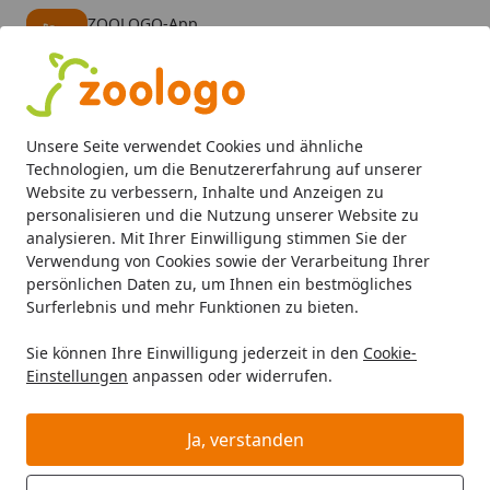
ZOOLOGO-App
Öffnen
Banner schließen
ZOOLOGO
kostenlos - Im App Store
Alle Produkte
Mein Konto
Wunschl
Eink
Unsere Seite verwendet Cookies und ähnliche
4,73
/ 5
Suchen
Technologien, um die Benutzererfahrung auf unserer
Website zu verbessern, Inhalte und Anzeigen zu
personalisieren und die Nutzung unserer Website zu
So geht es weiter!
Startseite
analysieren. Mit Ihrer Einwilligung stimmen Sie der
Bestellung inkl. Sorglos-Montage:
Verwendung von Cookies sowie der Verarbeitung Ihrer
persönlichen Daten zu, um Ihnen ein bestmögliches
So geht's weiter!
Surferlebnis und mehr Funktionen zu bieten.
Sie können Ihre Einwilligung jederzeit in den
Cookie-
Youtube-Video
Einstellungen
anpassen oder widerrufen.
Ja, verstanden