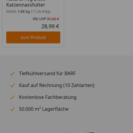
Katzennassfutter
und Trockennahrung, Ergänzungs- und
Inhalt:
1,68 kg
(17,26 €/kg)
Alleinfuttermittel abzuwechseln. Frisches Wasser
-9%
UVP
31,92 €
sollte immer bereitstehen. Tagesbedarf für eine
Rabatt in Prozent
Ursprünglicher Preis
28,99 €
gesunde, erwachsene Katze von 4 kg Gewicht: 110g
Aktueller Preis
Nassnahrung und 35g Trockennahrung.
Zum Produkt
Tiefkühlversand für BARF
Kauf auf Rechnung (10 Zahlarten)
Kostenlose Fachberatung
50.000 m² Lagerfläche