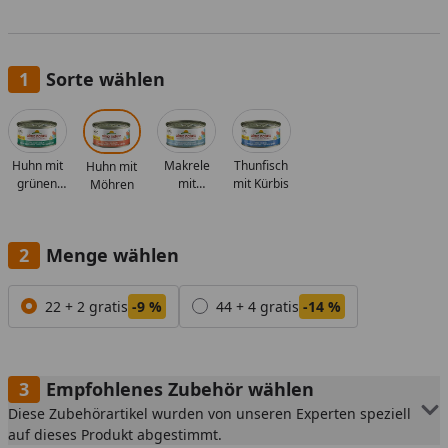
Sorte wählen
Alle anzeigen (4)
Huhn mit
Makrele
Thunfisch
Huhn mit
grünen
mit
mit Kürbis
Möhren
Bohnen
Süßkartoffel
Menge wählen
Alle anzeigen (2)
22 + 2 gratis
-9 %
44 + 4 gratis
-14 %
Empfohlenes Zubehör wählen
Diese Zubehörartikel wurden von unseren Experten speziell
auf dieses Produkt abgestimmt.