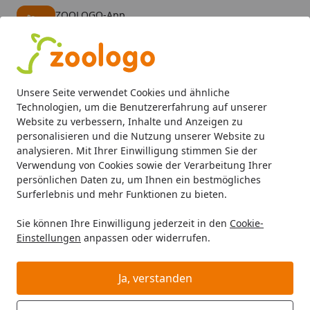
ZOOLOGO-App
Öffnen
Banner schließen
ZOOLOGO
kostenlos - Im App Store
Alle Produkte
Mein Konto
Wunschl
Eink
Unsere Seite verwendet Cookies und ähnliche
4,74
/ 5
Suchen
Technologien, um die Benutzererfahrung auf unserer
Website zu verbessern, Inhalte und Anzeigen zu
personalisieren und die Nutzung unserer Website zu
Katze
Katzenfutter
Nassfutter
Almo Nature HFC Compl
Startseite
analysieren. Mit Ihrer Einwilligung stimmen Sie der
Almo Nature HFC Complete 70g
Verwendung von Cookies sowie der Verarbeitung Ihrer
persönlichen Daten zu, um Ihnen ein bestmögliches
Dose Katzennassfutter Huhn mit
Surferlebnis und mehr Funktionen zu bieten.
Möhren
Sie können Ihre Einwilligung jederzeit in den
Cookie-
Einstellungen
anpassen oder widerrufen.
Ja, verstanden