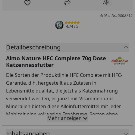
Produkt zur Wunschliste hinzufügen
Teilen
Produkt Ver
Artikel-Nr.: 5802715
4,74
/ 5
Detailbeschreibung
Almo Nature HFC Complete 70g Dose
Katzennassfutter
Die Sorten der Produktlinie HFC Complete mit HFC-
Garantie, d.h. hergestellt aus Zutaten in
Lebensmittelqualität, die jetzt als Katzennahrung
verwendet werden, ergänzt mit Vitaminen und
Mineralien bieten diese Alleinfuttermittel mit jeder
Mahlzeit eine vollwerige Ernährung. Sorten ohne
Mehr anzeigen
Getreide. Sorten ohne chemische
Konservierungsstoffe oder Farbstoffe. Erhältlich als:
Inhaltsangaben