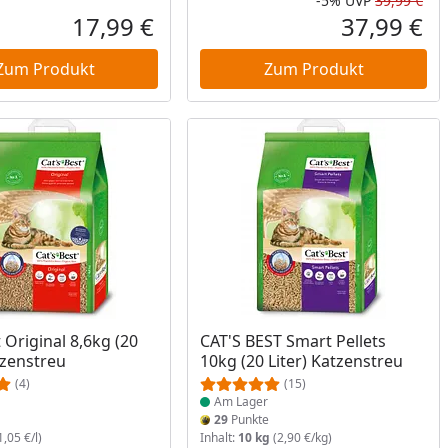
-5%
UVP
39,99 €
Rab
Urs
17,99 €
37,99 €
Aktueller Preis
Akt
Zum Produkt
Zum Produkt
am Lager
Produkt am Lager
 Original 8,6kg (20
CAT'S BEST Smart Pellets
tzenstreu
10kg (20 Liter) Katzenstreu
(4)
(15)
Am Lager
e
29
Punkte
1,05 €/l)
Inhalt:
10 kg
(2,90 €/kg)