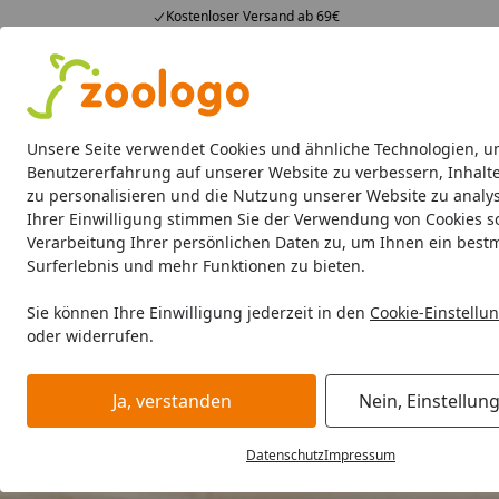
Kostenloser Versand ab 69€
4,73
/ 5
23.589 Bewertungen
Alle Produkte
Angebote
Neuheiten
Sommerhits
Alle Produkte
Unsere Seite verwendet Cookies und ähnliche Technologien, u
Benutzererfahrung auf unserer Website zu verbessern, Inhalt
zu personalisieren und die Nutzung unserer Website zu analys
Katze
Katzenfutter
Futternäpfe & Trinkbrunnen
Ihrer Einwilligung stimmen Sie der Verwendung von Cookies s
Verarbeitung Ihrer persönlichen Daten zu, um Ihnen ein best
Surferlebnis und mehr Funktionen zu bieten.
Sie können Ihre Einwilligung jederzeit in den
Cookie-Einstellu
oder widerrufen.
Ja, verstanden
Nein, Einstellun
Datenschutz
Impressum