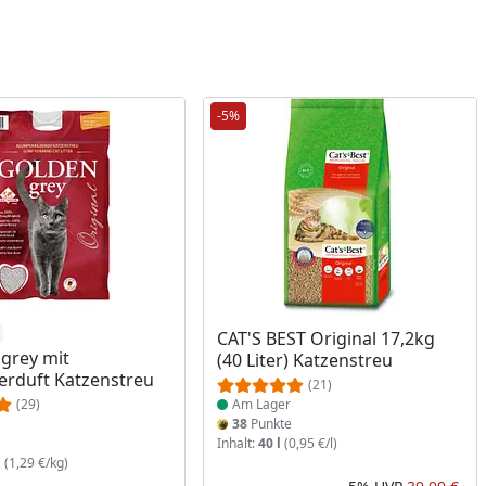
-5%
am Lager
Produkt am Lager
CAT'S BEST Original 17,2kg
grey mit
(40 Liter) Katzenstreu
rduft Katzenstreu
(21)
(29)
Am Lager
38
Punkte
e
Inhalt:
40 l
(0,95 €/l)
g
(1,29 €/kg)