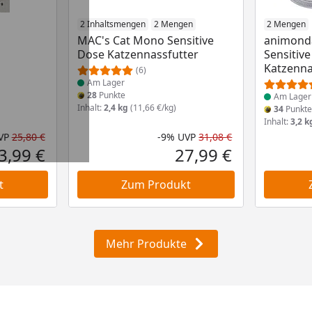
Produkt am Lager
2 Inhaltsmengen
2 Mengen
Produkt 
2 Mengen
MAC's Cat Mono Sensitive
animonda
Dose Katzennassfutter
Sensitiv
Katzenna
(6)
Am Lager
28
Punkte
Am Lager
Inhalt:
2,4 kg
(11,66 €/kg)
34
Punkt
Inhalt:
3,2 k
VP
25,80 €
-9%
UVP
31,08 €
Rabatt in Prozent
Ursprünglicher Preis
Rabatt in Proze
Ursprünglicher
3,99 €
27,99 €
Aktueller Preis
Aktueller Preis
t
Zum Produkt
Mehr Produkte