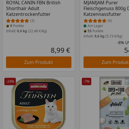
ROYAL CANIN FBN British
MJAMJAM Purer
Shorthair Adult
Fleischgenuss 800g 
Katzentrockenfutter
Katzennassfutter
(3)
(6)
9
Punkte
Am Lager
Inhalt:
0,4 kg
(22,48 €/kg)
55
Punkte
Inhalt:
9,6 kg
(5,73 €/kg)
-8%
U
8,99 €
5
Aktueller Preis
Zum Produkt
Zum Produk
-24%
-7%