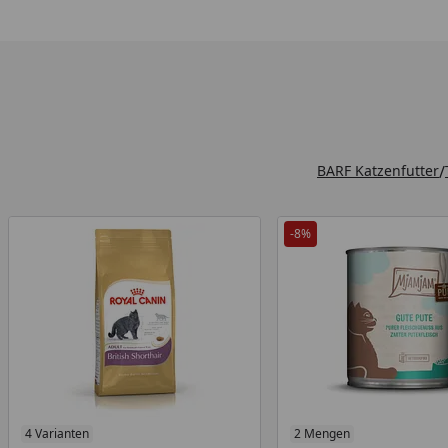
BARF Katzenfutter
/
-8%
4 Varianten
Produkt am Lager
2 Mengen