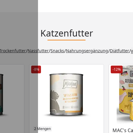
Katzenfutter
Trockenfutter
/
Nassfutter
/
Snacks
/
Nahrungsergänzung
/
Diätfutter
/
W
-8%
-12%
Produkt am Lager
2 Mengen
Produkt 
MAC's Ca