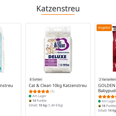
Katzenstreu
Angebot
Produkt am Lager
8 Sorten
Produkt 
2 Varianten
nstreu
Cat & Clean 10kg Katzenstreu
GOLDEN 
Babypude
(1)
Am Lager
14
Punkte
Am Lager
Inhalt:
10 kg
(1,40 €/kg)
18
Punkt
Inhalt:
14 k