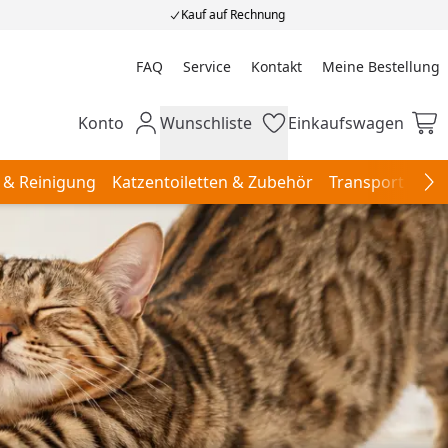
Kauf auf Rechnung
FAQ
Service
Kontakt
Meine Bestellung
Meine Bestellung
Konto
Wunschliste
Einkaufswagen
Mein Konto
Wunschliste
Einkaufswagen
 & Reinigung
Katzentoiletten & Zubehör
Transport & Re
Na