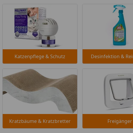
Katzenpflege & Schutz
Desinfektion & Re
Kratzbäume & Kratzbretter
Freigänger