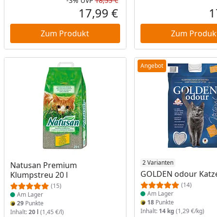
-3%
UVP
18,55 €
Rabatt in Prozent
Ursprünglicher Preis
17,99 €
1
Aktueller Preis
Zum Produkt
Zum Produk
Angebot
Produkt am Lager
Produkt am Lager
2 Varianten
Natusan Premium
GOLDEN odour Katz
Klumpstreu 20 l
(14)
(15)
Am Lager
Am Lager
18
Punkte
29
Punkte
Inhalt:
14 kg
(1,29 €/kg)
Inhalt:
20 l
(1,45 €/l)