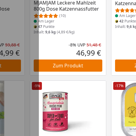
MJAMJAM Leckere Mahlzeit
Katzenna
Dose
800g Dose Katzennassfutter
(10)
Am Lager
Am Lager
42
Punkt
47
Punkte
Inhalt:
9,6 k
Inhalt:
9,6 kg
(4,89 €/kg)
VP
59,88 €
-8%
UVP
51,48 €
Rabatt in Prozent
Ursprünglicher Preis
Rabatt in Proze
Ursprünglicher
4,99 €
46,99 €
Aktueller Preis
Aktueller Preis
t
Zum Produkt
-9%
-17%