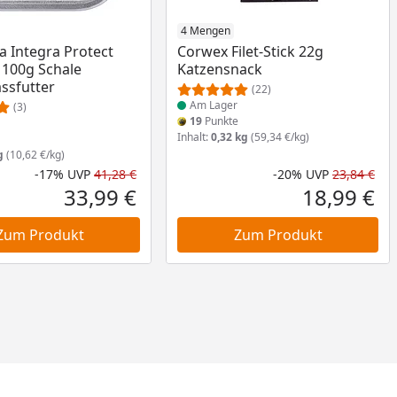
am Lager
Produkt am Lager
4 Mengen
 Integra Protect
Corwex Filet-Stick 22g
e 100g Schale
Katzensnack
ssfutter
(22)
Am Lager
(3)
19
Punkte
Inhalt:
0,32 kg
(59,34 €/kg)
e
g
(10,62 €/kg)
-17%
UVP
41,28 €
-20%
UVP
23,84 €
nt
 Preis
Rabatt in Prozent
Ursprünglicher Preis
Rab
Urs
33,99 €
18,99 €
Aktueller Preis
Akt
Zum Produkt
Zum Produkt