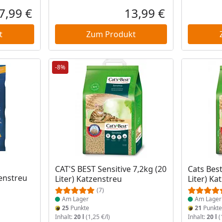
7,99 €
13,99 €
Aktueller Preis
Aktueller Preis
t
Zum Produkt
-8%
Produkt am Lager
Produkt 
CAT'S BEST Sensitive 7,2kg (20
Cats Best
enstreu
Liter) Katzenstreu
Liter) Ka
(7)
Am Lager
Am Lager
25
Punkte
21
Punkt
Inhalt:
20 l
(1,25 €/l)
Inhalt:
20 l
(