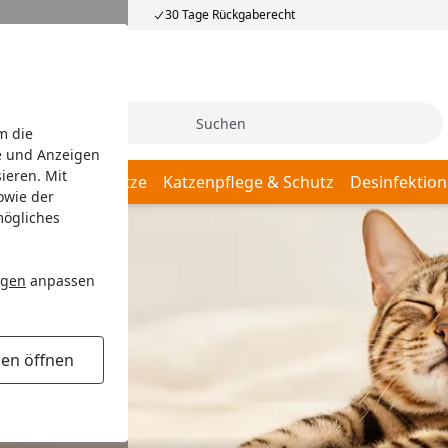
30 Tage Rückgaberecht
Suche
m die
e und Anzeigen
ieren. Mit
Katzenschlafplätze
Katzenpflege & Schutz
Desinfektion
owie der
mögliches
ngen
anpassen
gen öffnen