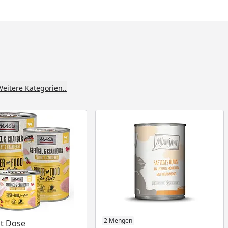
eitere Kategorien..
am Lager
Produkt am Lager
2 Mengen
t Dose