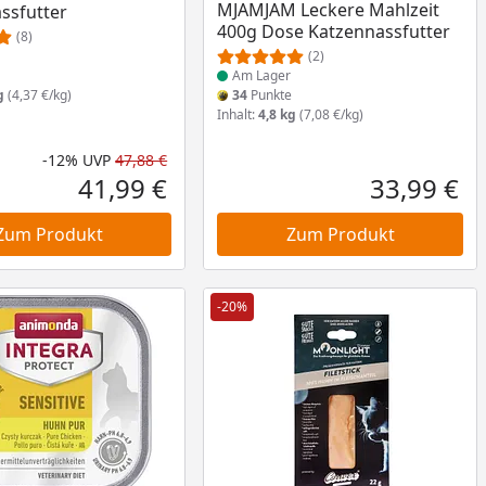
MJAMJAM Leckere Mahlzeit
ssfutter
400g Dose Katzennassfutter
(8)
(2)
e
Am Lager
g
(4,37 €/kg)
34
Punkte
Inhalt:
4,8 kg
(7,08 €/kg)
-12%
UVP
47,88 €
nt
 Preis
Rabatt in Prozent
Ursprünglicher Preis
41,99 €
33,99 €
Aktueller Preis
Akt
Zum Produkt
Zum Produkt
-20%