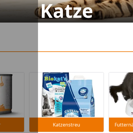
Katze
r
Katzenstreu
Futtern