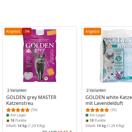
Angebot
-3%
Angebot
Produkt am Lager
2 Varianten
Produkt am Lager
2 Varianten
GOLDEN grey MASTER
GOLDEN white Katze
Katzenstreu
mit Lavendelduft
(59)
(35)
Am Lager
Am Lager
18
Punkte
18
Punkte
Inhalt:
14 kg
(1,29 €/kg)
Inhalt:
14 kg
(1,29 €/kg)