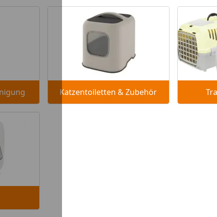
inigung
Katzentoiletten & Zubehör
Tr