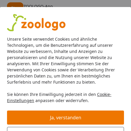
ZOOLOGO-App
Öffnen
Banner schließen
ZOOLOGO
kostenlos - Im App Store
Alle Produkte
Mein Konto
Wunschl
Eink
Unsere Seite verwendet Cookies und ähnliche
4,73
/ 5
Suchen
Technologien, um die Benutzererfahrung auf unserer
Website zu verbessern, Inhalte und Anzeigen zu
personalisieren und die Nutzung unserer Website zu
Katze
Katzenfutter
Nassfutter
Almo Nature HFC Kitten
Startseite
analysieren. Mit Ihrer Einwilligung stimmen Sie der
Almo Nature HFC Kitten mit Huhn
Verwendung von Cookies sowie der Verarbeitung Ihrer
persönlichen Daten zu, um Ihnen ein bestmögliches
55g Katzennassfutter Huhn
Surferlebnis und mehr Funktionen zu bieten.
BALD VERGRIFFEN
Sie können Ihre Einwilligung jederzeit in den
Cookie-
Einstellungen
anpassen oder widerrufen.
Ja, verstanden