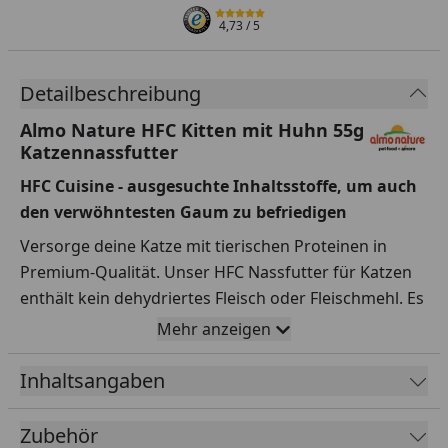
4,73
/ 5
Detailbeschreibung
Almo Nature HFC Kitten mit Huhn 55g
Katzennassfutter
HFC Cuisine - ausgesuchte Inhaltsstoffe, um auch
den verwöhntesten Gaum zu befriedigen
Versorge deine Katze mit tierischen Proteinen in
Premium-Qualität. Unser HFC Nassfutter für Katzen
enthält kein dehydriertes Fleisch oder Fleischmehl. Es
wird ausschließlich mit Fleisch und Fisch in
Mehr anzeigen
Lebensmittelqualität zubereitet, erkennbar an dem
HFC Label.
Inhaltsangaben
Zubehör