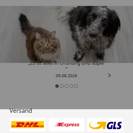
Trusted Shops
4,73
/ 5
„Es ist alles in Ordnung und super
“
09.08.2026
Versand