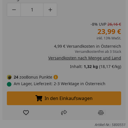
Produktmenge um eins verringern
Produktmenge manuell eingeben
Produktmenge um eins erhöhen
-8%
UVP
26,16 €
23,99 €
inkl. 13% MwSt.
4,99 € Versandkosten in Österreich
Versandkostenfrei ab 3 Stück
Versandkosten nach Menge und Land
Inhalt:
1,32 kg
(18,17 €/kg)
24
zooBonus Punkte
Am Lager, Lieferzeit: 2-3 Werktage in Österreich
In den Einkaufswagen
In den Einkaufswagen legen
Produkt zur Wunschliste hinzufügen
Teilen
Produkt Ver
Artikel-Nr.: 5800551