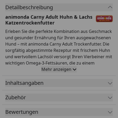
Detailbeschreibung
animonda Carny Adult Huhn & Lachs
Katzentrockenfutter
Erleben Sie die perfekte Kombination aus Geschmack
und gesunder Ernährung für Ihren ausgewachsenen
Hund – mit animonda Carny Adult Trockenfutter. Die
sorgfältig abgestimmte Rezeptur mit frischem Huhn
und wertvollem Lachsöl versorgt Ihren Vierbeiner mit
wichtigen Omega-3-Fettsäuren, die zu einem
glänzenden Fell und gesunder Haut beitragen. Ganz
Mehr anzeigen
ohne Getreide, Soja oder künstliche Zusatzstoffe
sorgt dieses Trockenfutter für eine optimale
Inhaltsangaben
Verträglichkeit, gerade auch bei empfindlichen
Hunden. Hergestellt in Deutschland mit
Zubehör
hochwertigen Zutaten, bietet animonda Carny Adult
Ihrem Hund eine vollwertige und natürliche Mahlzeit,
Bewertungen
die seine Vitalität nachhaltig fördert und ihn rundum