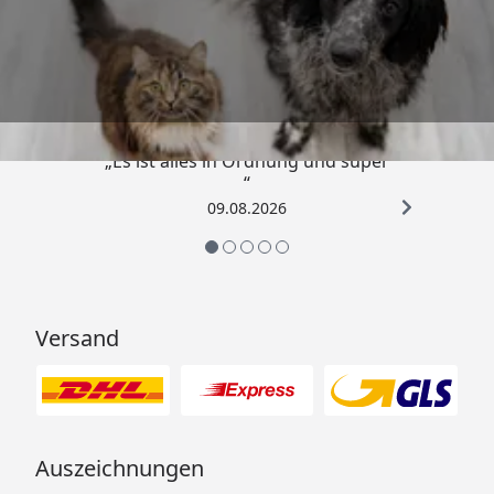
Trusted Shops
4,73
/ 5
„Es ist alles in Ordnung und super
“
09.08.2026
Versand
Auszeichnungen