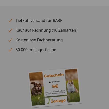
glücklich macht. Wichtigste Produktfakten: -
Produkttyp: Trockenfutter für ausgewachsene Hunde
- Hauptzutaten: Frisches Huhn, Lachsöl mit Omega-3-
Fettsäuren - Getreidefrei, ohne Soja, Zucker und
Tiefkühlversand für BARF
künstliche Farb- oder Aromastoffe - Gewicht: 350 g
Kauf auf Rechnung (10 Zahlarten)
pro Beutel (im 6er-Pack) - Hergestellt in Deutschland -
Unterstützt gesunde Haut, glänzendes Fell und das
Kostenlose Fachberatung
allgemeine Wohlbefinden Mit animonda Carny Adult
schenken Sie Ihrem Hund ein schmackhaftes und
50.000 m² Lagerfläche
gesundes Trockenfutter, das seine Vitalität auf
natürliche Weise stärkt.