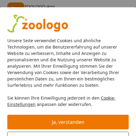
ZOOLOGO-App
Öffnen
Banner schließen
ZOOLOGO
kostenlos - Im App Store
Alle Produkte
Mein Konto
Wunschl
Eink
Unsere Seite verwendet Cookies und ähnliche
4,73
/ 5
Suchen
Technologien, um die Benutzererfahrung auf unserer
Website zu verbessern, Inhalte und Anzeigen zu
personalisieren und die Nutzung unserer Website zu
Katze
Katzenfutter
Trockenfutter
animonda Carny Adul
Startseite
analysieren. Mit Ihrer Einwilligung stimmen Sie der
animonda Carny Adult Huhn &
Verwendung von Cookies sowie der Verarbeitung Ihrer
persönlichen Daten zu, um Ihnen ein bestmögliches
Lachs Katzentrockenfutter
Surferlebnis und mehr Funktionen zu bieten.
Sie können Ihre Einwilligung jederzeit in den
Cookie-
Einstellungen
anpassen oder widerrufen.
Ja, verstanden