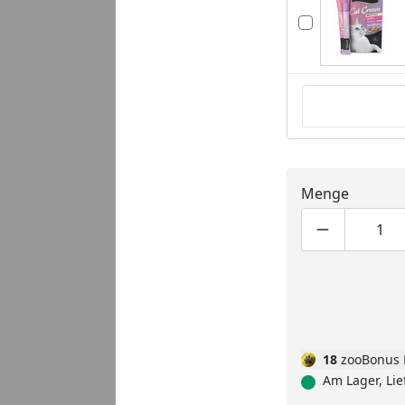
Menge
Produktmen
Pro
18
zooBonus 
Am Lager, Lie