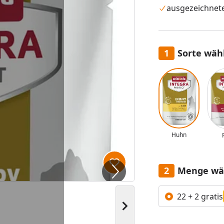
ausgezeichnet
Sorte wäh
Alle anzeigen (2)
Huhn
Produkt zur Wunschliste hi
Menge wä
Alle anzeigen (2)
22 + 2 gratis
Nächstes Bild anzeigen