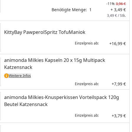
-11%
3,96 €
Benötigte Menge:
1
+ 3,49 €
3,49 € / Stk.
KittyBay PawperolSpritz TofuManiok
+16,99 €
Einzelpreis ab:
animonda Milkies Kapseln 20 x 15g Multipack
Katzensnack
Weitere Infos
+7,99 €
Einzelpreis ab:
animonda Milkies-Knusperkissen Vorteilspack 120g
Beutel Katzensnack
+3,79 €
Einzelpreis ab: