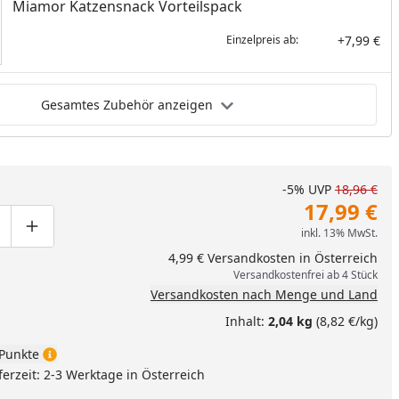
Miamor Katzensnack Vorteilspack
+7,99 €
Einzelpreis ab:
Gesamtes Zubehör anzeigen
-5%
UVP
18,96 €
17,99 €
inkl. 13% MwSt.
ge um eins verringern
duktmenge manuell eingeben
Produktmenge um eins erhöhen
4,99 € Versandkosten in Österreich
Versandkostenfrei ab 4 Stück
Versandkosten nach Menge und Land
Inhalt:
2,04 kg
(8,82 €/kg)
Punkte
ferzeit: 2-3 Werktage in Österreich