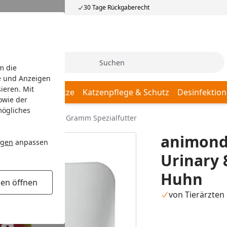
30 Tage Rückgaberecht
Suche
m die
e und Anzeigen
ieren. Mit
Katzenschlafplätze
Katzenpflege & Schutz
Desinfektion
owie der
mögliches
Protect Urinary 85 Gramm Spezialfutter
animond
ngen
anpassen
Urinary 
Huhn
gen öffnen
von Tierärzten 