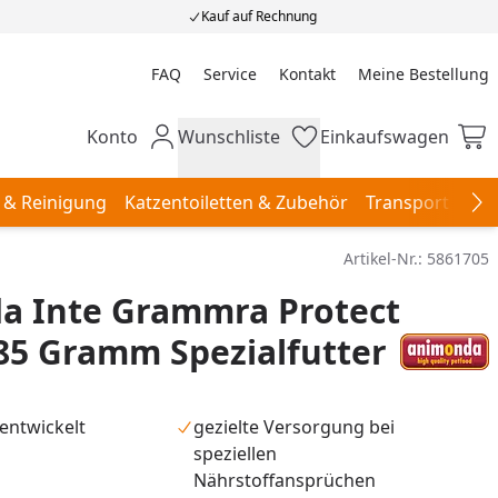
Kauf auf Rechnung
FAQ
Service
Kontakt
Meine Bestellung
Meine Bestellung
Konto
Wunschliste
Einkaufswagen
Mein Konto
Wunschliste
Einkaufswagen
 & Reinigung
Katzentoiletten & Zubehör
Transport & Re
Na
Artikel-Nr.:
5861705
a Inte Grammra Protect
85 Gramm Spezialfutter
entwickelt
gezielte Versorgung bei
speziellen
Nährstoffansprüchen