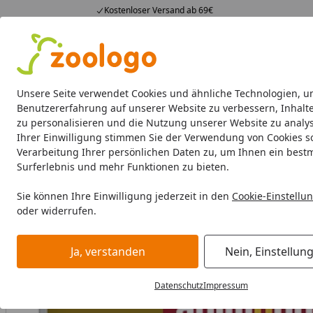
Kostenloser Versand ab 69€
4,74
/ 5
23.588 Bewertungen
Alle Produkte
Angebote
Neuheiten
Sommerhits
Alle Produkte
Unsere Seite verwendet Cookies und ähnliche Technologien, u
Benutzererfahrung auf unserer Website zu verbessern, Inhalt
zu personalisieren und die Nutzung unserer Website zu analys
Katze
Katzenfutter
Futternäpfe & Trinkbrunnen
Ihrer Einwilligung stimmen Sie der Verwendung von Cookies s
Verarbeitung Ihrer persönlichen Daten zu, um Ihnen ein best
Katze
Katzenfutter
Diätfutter
animonda Inte Grammra 
Surferlebnis und mehr Funktionen zu bieten.
Startseite
Sie können Ihre Einwilligung jederzeit in den
Cookie-Einstellu
oder widerrufen.
Ja, verstanden
Nein, Einstellun
Datenschutz
Impressum