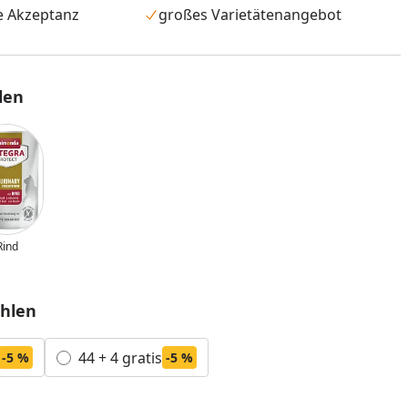
e Akzeptanz
großes Varietätenangebot
len
Rind
nzufügen
hlen
44 + 4 gratis
-5 %
-5 %