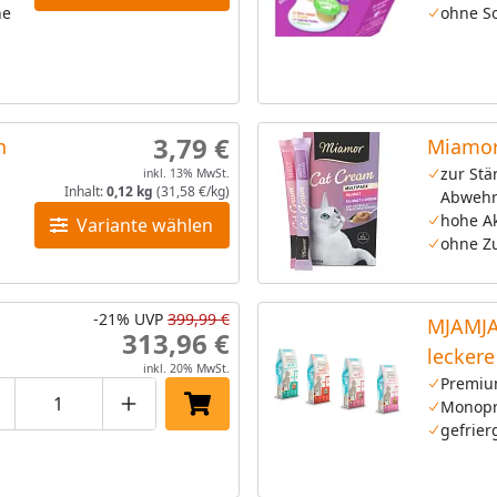
ne
ohne So
3,79 €
n
Miamor
zur Stä
inkl. 13% MwSt.
Inhalt:
0,12 kg
(31,58 €/kg)
Abwehr
hohe A
Variante wählen
ohne Z
-21%
UVP
399,99 €
MJAMJA
313,96 €
lecker
inkl. 20% MwSt.
Katzen
Premiu
Monopr
roduktmenge um eins verringern
Produktmenge manuell eingeben
Produktmenge um eins erhöhen
In den Einkaufswagen legen
gefrier