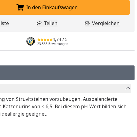
In den Einkaufswagen
In den Einkaufswagen legen
iste
Teilen
Vergleichen
dukt zur Wunschliste hinzufügen
Teilen
Produkt Vergle
4,74
/ 5
23.588 Bewertungen
ng von Struvitsteinen vorzubeugen. Ausbalancierte
atzenurins von < 6,5. Bei diesem pH-Wert bilden sich
ideallergie geeignet.