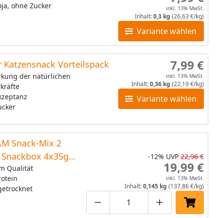
ja, ohne Zucker
inkl. 13% MwSt.
Inhalt:
0,3 kg
(26,63 €/kg)
Variante wählen
7,99 €
 Katzensnack Vorteilspack
rkung der natürlichen
inkl. 13% MwSt.
Inhalt:
0,36 kg
(22,19 €/kg)
kräfte
kzeptanz
Variante wählen
ucker
M Snack-Mix 2
e Snackbox 4x35g
-12%
UVP
22,96 €
19,99 €
snack
m Qualität
otein
inkl. 13% MwSt.
Inhalt:
0,145 kg
(137,86 €/kg)
getrocknet
Produktmenge um eins verringe
Produktmenge manuell
Produktmenge 
In den 