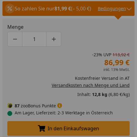
So zahlen Sie nur
81,99 €
(– 5,00 €)
Bedingungen
Menge
Produktmenge um eins verringern
Produktmenge manuell eingeben
Produktmenge um eins erhöhen
-23%
UVP
113,92 €
86,99 €
inkl. 13% MwSt.
Kostenfreier Versand in AT
Versandkosten nach Menge und Land
Inhalt:
12,8 kg
(6,80 €/kg)
87
zooBonus Punkte
Am Lager, Lieferzeit: 2-3 Werktage in Österreich
In den Einkaufswagen
In den Einkaufswagen legen