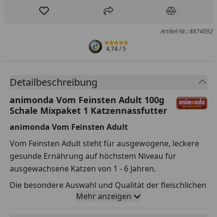
Produkt zur Wunschliste hinzufügen
Teilen
Produkt Ver
Artikel-Nr.: 8874092
4,74
/ 5
Detailbeschreibung
animonda Vom Feinsten Adult 100g
Schale Mixpaket 1 Katzennassfutter
animonda Vom Feinsten Adult
Vom Feinsten Adult steht für ausgewogene, leckere
gesunde Ernährung auf höchstem Niveau für
ausgewachsene Katzen von 1 - 6 Jahren.
Die besondere Auswahl und Qualität der fleischlichen
Mehr anzeigen
Rohstoffe garantieren einen einzigartigen Genuss.
Die fein-stückigen Pasteten versorgen die