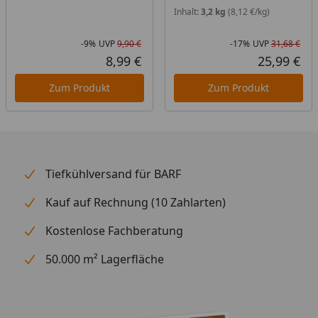
Inhalt:
3,2 kg
(8,12 €/kg)
-9%
UVP
9,90 €
-17%
UVP
31,68 €
Rabatt in Prozent
Ursprünglicher Preis
Rab
Urs
8,99 €
25,99 €
Aktueller Preis
Akt
Zum Produkt
Zum Produkt
Tiefkühlversand für BARF
Kauf auf Rechnung (10 Zahlarten)
Kostenlose Fachberatung
50.000 m² Lagerfläche