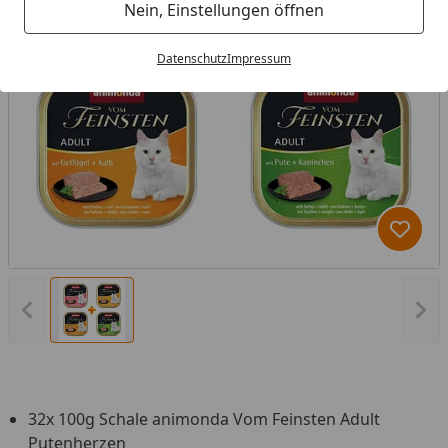
Nein, Einstellungen öffnen
Datenschutz
Impressum
Produk
Vorheriges Bild anzeigen
Näc
32x 100g Schale animonda Vom Feinsten Adult
Putenherzen