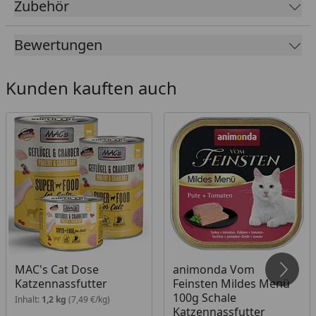
Zubehör
ausgewachsene Katze mit allen lebenswichtigen
Nährstoffen.
Bewertungen
Kunden kauften auch
MAC's Cat Dose
animonda Vom
Katzennassfutter
Feinsten Mildes Menü
100g Schale
Inhalt:
1,2 kg
(7,49 €/kg)
Katzennassfutter