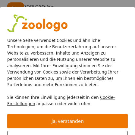
ZOOLOGO-App
Öffnen
Banner schließen
ZOOLOGO
kostenlos - Im App Store
Alle Produkte
Mein Konto
Wunschl
Eink
Unsere Seite verwendet Cookies und ähnliche
4,74
/ 5
Suchen
Technologien, um die Benutzererfahrung auf unserer
Website zu verbessern, Inhalte und Anzeigen zu
personalisieren und die Nutzung unserer Website zu
Katze
Katzenfutter
Nassfutter
Mixpakete
animonda V
Startseite
analysieren. Mit Ihrer Einwilligung stimmen Sie der
animonda Vom Feinsten Adult 100g
Verwendung von Cookies sowie der Verarbeitung Ihrer
persönlichen Daten zu, um Ihnen ein bestmögliches
Schale Mixpaket 1 Katzennassfutter
Surferlebnis und mehr Funktionen zu bieten.
Sie können Ihre Einwilligung jederzeit in den
Cookie-
Einstellungen
anpassen oder widerrufen.
Ja, verstanden