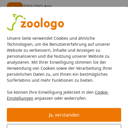
ZOOLOGO-App
Öffnen
Banner schließen
ZOOLOGO
kostenlos - Im App Store
Alle Produkte
Mein Konto
Wunschl
Eink
Unsere Seite verwendet Cookies und ähnliche
4,74
/ 5
Suchen
Technologien, um die Benutzererfahrung auf unserer
Website zu verbessern, Inhalte und Anzeigen zu
personalisieren und die Nutzung unserer Website zu
Katze
Katzenfutter
Nassfutter
animonda Vom Feinsten 
Startseite
analysieren. Mit Ihrer Einwilligung stimmen Sie der
animonda Vom Feinsten Adult mit
Verwendung von Cookies sowie der Verarbeitung Ihrer
persönlichen Daten zu, um Ihnen ein bestmögliches
Milkies-Saucen 100g Schale
Surferlebnis und mehr Funktionen zu bieten.
Katzennassfutter Pute in
Sie können Ihre Einwilligung jederzeit in den
Cookie-
Joghurtsauce
Einstellungen
anpassen oder widerrufen.
5
(2 Bewertungen)
Ja, verstanden