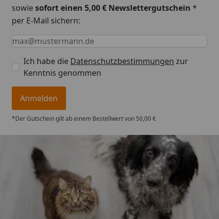
sowie
sofort einen 5,00 € Newslettergutschein
*
per E-Mail sichern:
Keine Eingabe erforderlich
Eingabe erforderlich
E-Mail *
Ich habe die
Datenschutzbestimmungen
zur
Kenntnis genommen
Anmelden
*Der Gutschein gilt ab einem Bestellwert von 50,00 €
Trusted Shops
4,74
/ 5