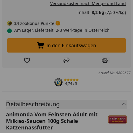
Versandkosten nach Menge und Land
Inhalt:
3,2 kg
(7,50 €/kg)
24
zooBonus Punkte
Am Lager, Lieferzeit: 2-3 Werktage in Österreich
In den Einkaufswagen
In den Einkaufswagen legen
Produkt zur Wunschliste hinzufügen
Teilen
Produkt Ver
Artikel-Nr.: 5809677
4,74
/ 5
Detailbeschreibung
animonda Vom Feinsten Adult mit
Milkies-Saucen 100g Schale
Katzennassfutter