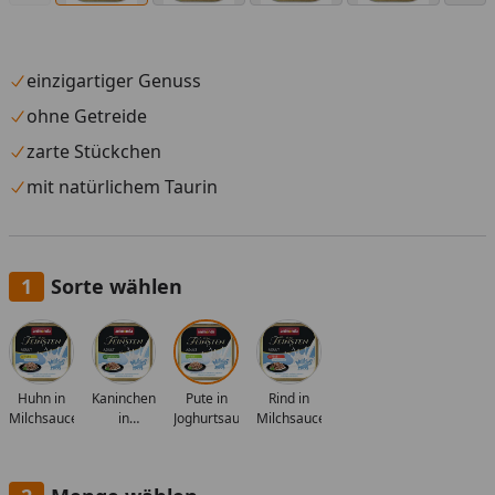
einzigartiger Genuss
ohne Getreide
zarte Stückchen
mit natürlichem Taurin
Sorte wählen
Alle anzeigen (4)
Huhn in
Kaninchen
Pute in
Rind in
Milchsauce
in
Joghurtsauce
Milchsauce
Sahnesauce