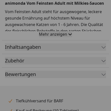
animonda Vom Feinsten Adult mit Milkies-Saucen
Vom Feinsten Adult steht für ausgewogene, leckere
gesunde Ernährung auf höchstem Niveau für
ausgewachsene Katzen von 1 - 6 Jahren. Die Qualität
der fleischlichen Rohstoffe in den zarten Stückchen,
Mehr anzeigen
kombiniert mit einer leckeren Sahne-, Milch- oder
Joghurtsauce garantiert einen einzigartigen Genuss.
Inhaltsangaben
Die feinen Gourmet-Ragouts versorgen die
ausgewachsene Katze mit allen lebenswichtigen
Zubehör
Nährstoffen.
Fütterungsempfehlung
Bewertungen
Gewicht in kg
g pro Tag
3 kg
190 g
4 kg
225 g
Tiefkühlversand für BARF
5 kg
260 g
Kauf auf Rechnung (10 Zahlarten)