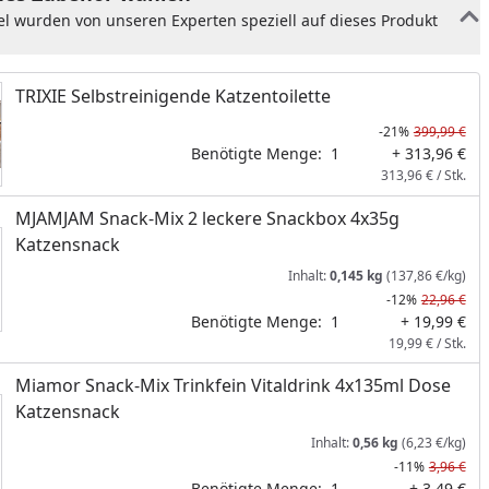
el wurden von unseren Experten speziell auf dieses Produkt
TRIXIE Selbstreinigende Katzentoilette
-21%
399,99 €
Benötigte Menge:
1
+ 313,96 €
313,96 € / Stk.
MJAMJAM Snack-Mix 2 leckere Snackbox 4x35g
Katzensnack
Inhalt:
0,145 kg
(137,86 €/kg)
-12%
22,96 €
Benötigte Menge:
1
+ 19,99 €
19,99 € / Stk.
Miamor Snack-Mix Trinkfein Vitaldrink 4x135ml Dose
Katzensnack
Inhalt:
0,56 kg
(6,23 €/kg)
-11%
3,96 €
Benötigte Menge:
1
+ 3,49 €