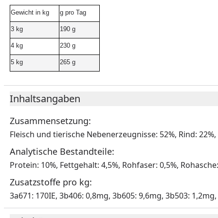
Gewicht in kg
g pro Tag
3 kg
190 g
4 kg
230 g
5 kg
265 g
Inhaltsangaben
Zusammensetzung:
Fleisch und tierische Nebenerzeugnisse: 52%, Rind: 22%,
Analytische Bestandteile:
Protein: 10%, Fettgehalt: 4,5%, Rohfaser: 0,5%, Rohasche:
Zusatzstoffe pro kg:
3a671: 170IE, 3b406: 0,8mg, 3b605: 9,6mg, 3b503: 1,2mg