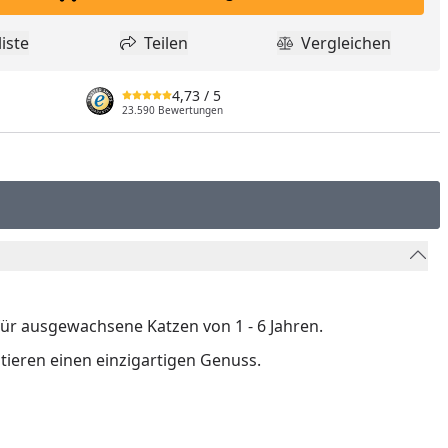
In den Einkaufswagen legen
iste
Teilen
Vergleichen
dukt zur Wunschliste hinzufügen
Teilen
Produkt Vergle
4,73
/ 5
23.590 Bewertungen
r ausgewachsene Katzen von 1 - 6 Jahren.
tieren einen einzigartigen Genuss.