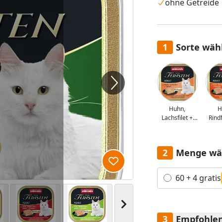
ohne Getreide
Sorte wäh
Alle anzeigen (5)
Huhn,
H
Lachsfilet +
Rindf
Spinat
Ka
Menge wä
Produkt zur Wunschliste hi
Alle anzeigen (2)
60 + 4 gratis
Nächstes Bild anzeigen
Empfohlen