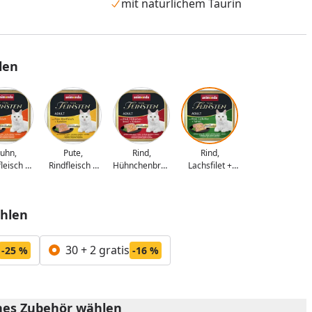
mit natürlichem Taurin
len
uhn,
Pute,
Rind,
Rind,
leisch +
Rindfleisch +
Hühnchenbrust
Lachsfilet +
rotten
Karotten
+ Kräuter
Spinat
hlen
nzufügen
30 + 2 gratis
-25 %
-16 %
es Zubehör wählen