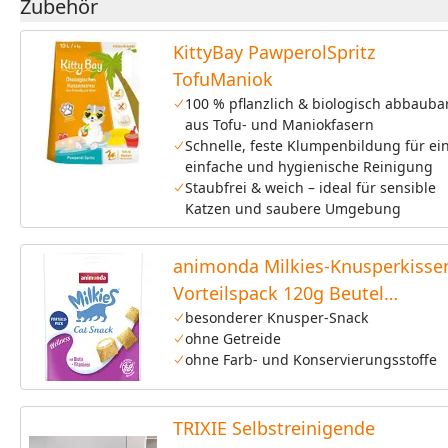
Zubehör
KittyBay PawperolSpritz
TofuManiok
100 % pflanzlich & biologisch abbauba
aus Tofu- und Maniokfasern
Schnelle, feste Klumpenbildung für ei
einfache und hygienische Reinigung
Staubfrei & weich – ideal für sensible
Katzen und saubere Umgebung
animonda Milkies-Knusperkisse
Vorteilspack 120g Beutel
Katzensnack
besonderer Knusper-Snack
ohne Getreide
ohne Farb- und Konservierungsstoffe
TRIXIE Selbstreinigende