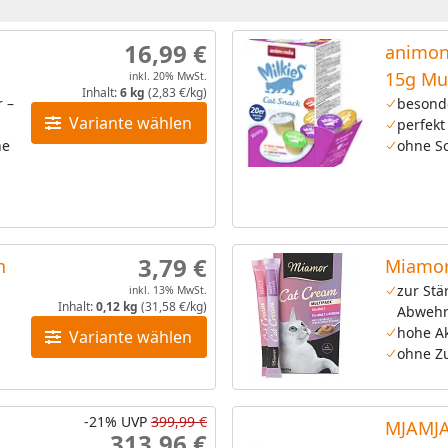
16,99 €
animon
15g Mu
inkl. 20% MwSt.
Inhalt:
6 kg
(2,83 €/kg)
r –
besond
Variante wählen
perfekt
ne
ohne So
3,79 €
n
Miamor
zur Stä
inkl. 13% MwSt.
Inhalt:
0,12 kg
(31,58 €/kg)
Abwehr
hohe A
Variante wählen
ohne Z
-21%
UVP
399,99 €
MJAMJA
313,96 €