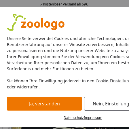
Kostenloser Versand ab 69€
4,73
/ 5
23.590 Bewertungen
Alle Produkte
Angebote
Neuheiten
Sommerhits
Alle Produkte
Unsere Seite verwendet Cookies und ähnliche Technologien, u
Benutzererfahrung auf unserer Website zu verbessern, Inhalt
zu personalisieren und die Nutzung unserer Website zu analys
Katze
Katzenfutter
Futternäpfe & Trinkbrunnen
Ihrer Einwilligung stimmen Sie der Verwendung von Cookies s
Verarbeitung Ihrer persönlichen Daten zu, um Ihnen ein best
Katze
Katzenfutter
Nassfutter
animonda Vom Feinsten
Surferlebnis und mehr Funktionen zu bieten.
Startseite
Sie können Ihre Einwilligung jederzeit in den
Cookie-Einstellu
oder widerrufen.
Ja, verstanden
Nein, Einstellun
Datenschutz
Impressum