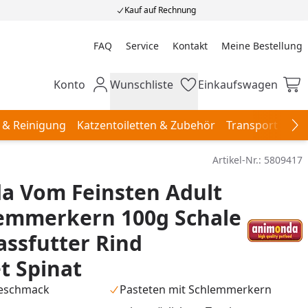
Kauf auf Rechnung
FAQ
Service
Kontakt
Meine Bestellung
Meine Bestellung
Konto
Wunschliste
Einkaufswagen
Mein Konto
Wunschliste
Einkaufswagen
 & Reinigung
Katzentoiletten & Zubehör
Transport & Re
Na
Artikel-Nr.:
5809417
a Vom Feinsten Adult
lemmerkern 100g Schale
ssfutter Rind
et Spinat
Geschmack
Pasteten mit Schlemmerkern