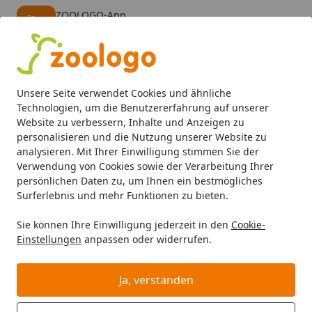
ZOOLOGO-App
Öffnen
Banner schließen
ZOOLOGO
kostenlos - Im App Store
Alle Produkte
Mein Konto
Wunschl
Eink
Unsere Seite verwendet Cookies und ähnliche
4,73
/ 5
Suchen
Technologien, um die Benutzererfahrung auf unserer
Website zu verbessern, Inhalte und Anzeigen zu
personalisieren und die Nutzung unserer Website zu
Katze
Katzenfutter
Nassfutter
Bozita Häppchen in So
Startseite
analysieren. Mit Ihrer Einwilligung stimmen Sie der
Bozita Häppchen in Soße 370
Verwendung von Cookies sowie der Verarbeitung Ihrer
persönlichen Daten zu, um Ihnen ein bestmögliches
Gramm Katzennassfutter
Surferlebnis und mehr Funktionen zu bieten.
Sparpaket
Sie können Ihre Einwilligung jederzeit in den
Cookie-
Einstellungen
anpassen oder widerrufen.
Ja, verstanden