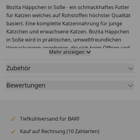
Bozita Häppchen in Soße - ein schmackhaftes Futter
für Katzen welches auf Rohstoffen höchster Qualität
basiert. Eine komplette Katzennahrung für junge
Kätzchen und erwachsene Katzen. Bozita Häppchen
in Soße wird in praktischen, umweltfreundlichen
Verpackungen angeboten, die sich beim Öffnen und
Mehr anzeigen
Schließen einfach bedienen lassen. Bozita wird aus
qualitativ hochwertigen schwedischen Rohstoffen
Zubehör
wie Fleisch und Fisch hergestellt. Das Produkt enthält
weder Soja oder Getreide noch Konservierungsstoffe
Bewertungen
und es ist fettarm - nur 5 % Fett.
Dank der hochwertigen Proteine enthält Bozita einen
ausgewogenen Anteil an Aminosäuren. Bozita
Häppchen in Soße ist natürlich reich an Vitamin A, D
Tiefkühlversand für BARF
und E und der Aminosäure Taurin. Vitamin A und
Kauf auf Rechnung (10 Zahlarten)
Taurin sind besonders wichtig für das Sehvermögen
deiner Katze. Bozita enthält einen optimalen Anteil an