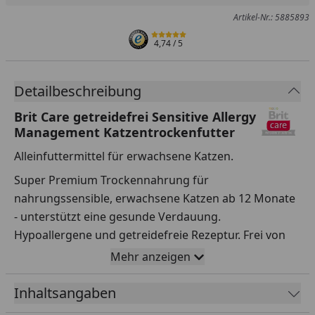
Artikel-Nr.: 5885893
4,74
/ 5
Detailbeschreibung
Brit Care getreidefrei Sensitive Allergy
Management Katzentrockenfutter
Alleinfuttermittel für erwachsene Katzen.
Super Premium Trockennahrung für
nahrungssensible, erwachsene Katzen ab 12 Monate
- unterstützt eine gesunde Verdauung.
Hypoallergene und getreidefreie Rezeptur. Frei von
Hühnerfett mit nachhaltigem Insektenprotein und
Mehr anzeigen
schmackhaften Hering und Kichererbsen.
Nachhaltige Proteinquelle für sehr gute
Inhaltsangaben
Bekömmlichkeit, hypoallergen und umweltschonend.