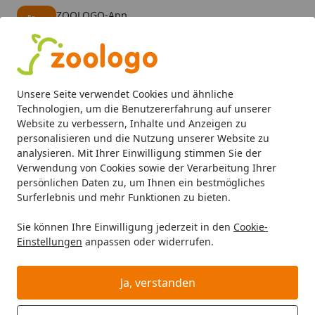
ZOOLOGO-App
Öffnen
Banner schließen
ZOOLOGO
kostenlos - Im App Store
Alle Produkte
Mein Konto
Wunschl
Eink
Unsere Seite verwendet Cookies und ähnliche
4,74
/ 5
Suchen
Technologien, um die Benutzererfahrung auf unserer
Website zu verbessern, Inhalte und Anzeigen zu
personalisieren und die Nutzung unserer Website zu
Katze
Katzenfutter
Trockenfutter
Brit Care getreidefr
Startseite
analysieren. Mit Ihrer Einwilligung stimmen Sie der
Brit Care getreidefrei Sensitive
Verwendung von Cookies sowie der Verarbeitung Ihrer
persönlichen Daten zu, um Ihnen ein bestmögliches
Allergy Management
Surferlebnis und mehr Funktionen zu bieten.
Katzentrockenfutter
Sie können Ihre Einwilligung jederzeit in den
Cookie-
Einstellungen
anpassen oder widerrufen.
Ja, verstanden