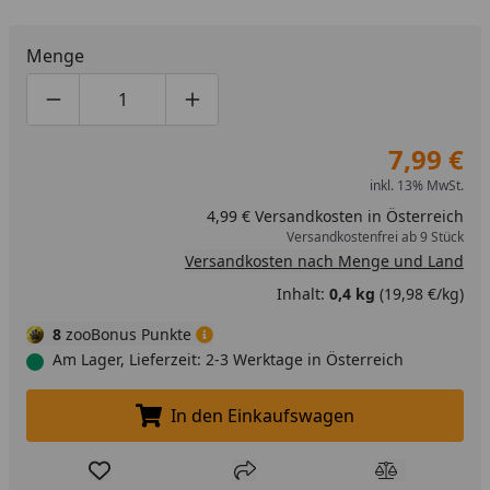
Menge
Produktmenge um eins verringern
Produktmenge manuell eingeben
Produktmenge um eins erhöhen
7,99 €
inkl. 13% MwSt.
4,99 € Versandkosten in Österreich
Versandkostenfrei ab 9 Stück
Versandkosten nach Menge und Land
Inhalt:
0,4 kg
(19,98 €/kg)
8
zooBonus Punkte
Am Lager, Lieferzeit: 2-3 Werktage in Österreich
In den Einkaufswagen
In den Einkaufswagen legen
Produkt zur Wunschliste hinzufügen
Teilen
Produkt Ver