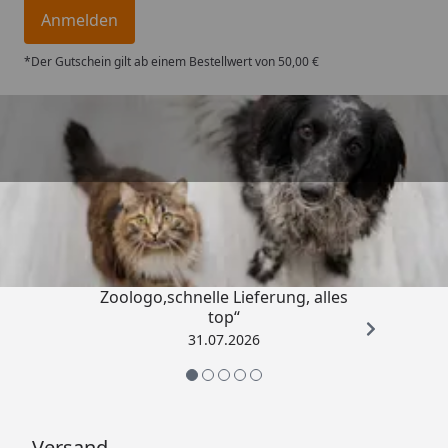
Anmelden
*Der Gutschein gilt ab einem Bestellwert von 50,00 €
Trusted Shops
4,74
/ 5
„Gute Erfahrung mit
Zoologo,schnelle Lieferung, alles
top“
31.07.2026
Versand