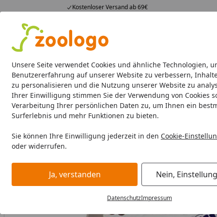
Kostenloser Versand ab 69€
4,74
/ 5
23.588 Bewertungen
Alle Produkte
Angebote
Neuheiten
Sommerhits
Alle Produkte
Unsere Seite verwendet Cookies und ähnliche Technologien, u
Benutzererfahrung auf unserer Website zu verbessern, Inhalt
zu personalisieren und die Nutzung unserer Website zu analys
Kleintier
Kleintierfutter
Kleintierheime
Pflege &
Ihrer Einwilligung stimmen Sie der Verwendung von Cookies s
Verarbeitung Ihrer persönlichen Daten zu, um Ihnen ein best
Kleintier
Kleintierfutter
Snacks
Bunny Kekse mit Biss 5
Surferlebnis und mehr Funktionen zu bieten.
Startseite
Sie können Ihre Einwilligung jederzeit in den
Cookie-Einstellu
oder widerrufen.
Ja, verstanden
Nein, Einstellun
Datenschutz
Impressum