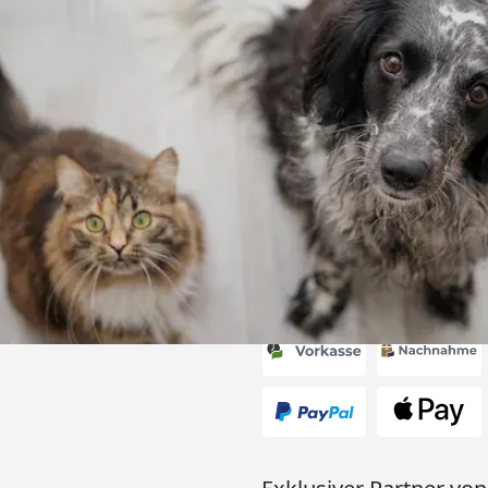
Versand
ng mit
ferung, alles
6
Akzeptierte Zahlungsa