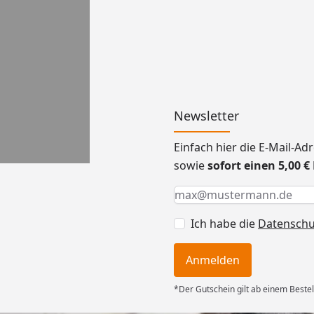
Newsletter
Einfach hier die E-Mail-A
sowie
sofort einen 5,00 
Keine Eingabe erforderlic
Eingabe erforderlich
E-Mail *
Ich habe die
Datensch
Anmelden
*Der Gutschein gilt ab einem Bestel