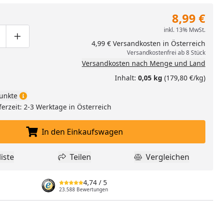
8,99 €
inkl. 13% MwSt.
ge um eins verringern
duktmenge manuell eingeben
Produktmenge um eins erhöhen
4,99 € Versandkosten in Österreich
Versandkostenfrei ab 8 Stück
Versandkosten nach Menge und Land
Inhalt:
0,05 kg
(179,80 €/kg)
unkte
ferzeit: 2-3 Werktage in Österreich
In den Einkaufswagen
In den Einkaufswagen legen
iste
Teilen
Vergleichen
dukt zur Wunschliste hinzufügen
Teilen
Produkt Vergle
nzufügen
4,74
/ 5
23.588 Bewertungen