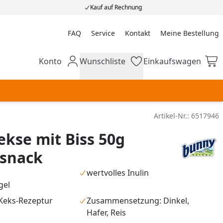
Kauf auf Rechnung
FAQ
Service
Kontakt
Meine Bestellung
Meine Bestellung
Konto
Wunschliste
Einkaufswagen
Mein Konto
Wunschliste
Einkaufswagen
Artikel-Nr.:
6517946
kse mit Biss 50g
rsnack
wertvolles Inulin
gel
eks-Rezeptur
Zusammensetzung: Dinkel,
Hafer, Reis