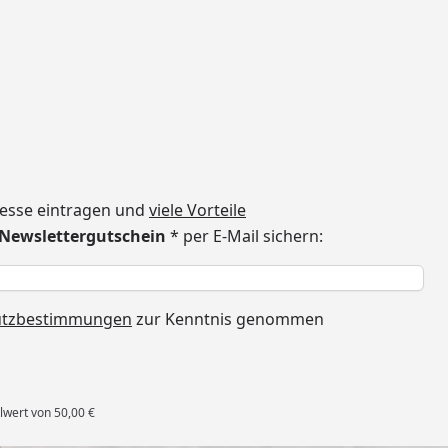
dresse eintragen und
viele Vorteile
€ Newslettergutschein
* per E-Mail sichern:
h
utzbestimmungen
zur Kenntnis genommen
lwert von 50,00 €