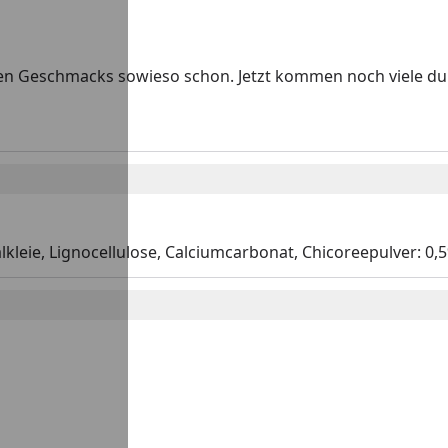
inen Geschmacks sowieso schon. Jetzt kommen noch viele d
älkleie, Lignocellulose, Calciumcarbonat, Chicoreepulver: 0,