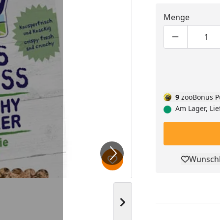
Menge
Produktmen
Pro
9
zooBonus P
Am Lager, Lie
Wunschl
Pro
Produkt zur Wunschliste hi
Nächstes Bild anzeigen