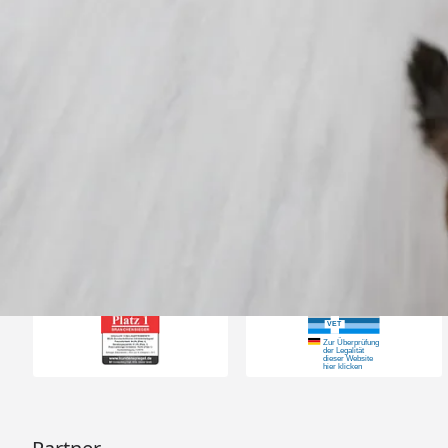
Trusted Shops
„Gute Erfahru
Zoologo,schnelle Lie
top“
4,74
/ 5
31.07.202
23.588 Bewertungen
Auszeichnungen