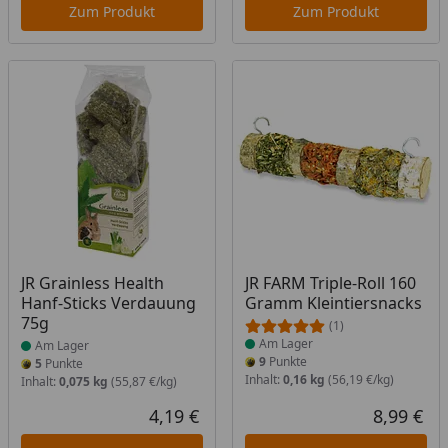
Zum Produkt
Zum Produkt
Produkt am Lager
Produkt am Lager
JR Grainless Health
JR FARM Triple-Roll 160
Hanf-Sticks Verdauung
Gramm Kleintiersnacks
75g
(1)
Am Lager
Am Lager
9
Punkte
5
Punkte
Inhalt:
0,16 kg
(56,19 €/kg)
Inhalt:
0,075 kg
(55,87 €/kg)
4,19 €
8,99 €
Aktueller Preis
Akt