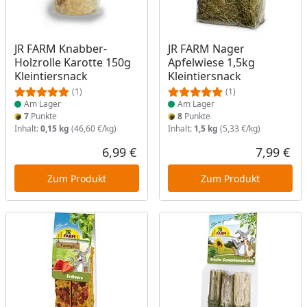
Produkt am Lager
Produkt am Lager
JR FARM Knabber-
JR FARM Nager
Holzrolle Karotte 150g
Apfelwiese 1,5kg
Kleintiersnack
Kleintiersnack
(1)
(1)
Am Lager
Am Lager
7
Punkte
8
Punkte
Inhalt:
0,15 kg
(46,60 €/kg)
Inhalt:
1,5 kg
(5,33 €/kg)
6,99 €
7,99 €
Aktueller Preis
Akt
Zum Produkt
Zum Produkt