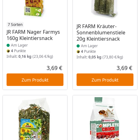
Produkt am Lager
7 Sorten
Produkt am Lager
JR FARM Kräuter-
JR FARM Nager Farmys
Sonnenblumenstiele
160g Kleintiersnack
20g Kleintiersnack
Am Lager
Am Lager
4
Punkte
4
Punkte
Inhalt:
0,16 kg
(23,06 €/kg)
Inhalt:
0,05 kg
(73,80 €/kg)
3,69 €
3,69 €
Aktueller Preis
Akt
Zum Produkt
Zum Produkt