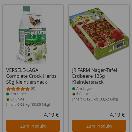
Produkt am Lager
Produkt am Lager
VERSELE-LAGA
JR FARM Nager-Tafel
Complete Crock Herbs
Erdbeere 125g
50g Kleintiersnack
Kleintiersnack
(9)
Am Lager
Am Lager
5
Punkte
5
Punkte
Inhalt:
0,125 kg
(33,52 €/kg)
Inhalt:
0,05 kg
(83,80 €/kg)
4,19 €
4,19 €
Aktueller Preis
Akt
Zum Produkt
Zum Produkt