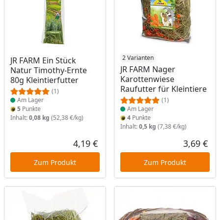
Produkt am Lager
Produkt am Lager
2 Varianten
JR FARM Ein Stück
JR FARM Nager
Natur Timothy-Ernte
Karottenwiese
80g Kleintierfutter
Raufutter für Kleintiere
(1)
Am Lager
(1)
5
Punkte
Am Lager
Inhalt:
0,08 kg
(52,38 €/kg)
4
Punkte
Inhalt:
0,5 kg
(7,38 €/kg)
4,19 €
3,69 €
Aktueller Preis
Akt
Zum Produkt
Zum Produkt