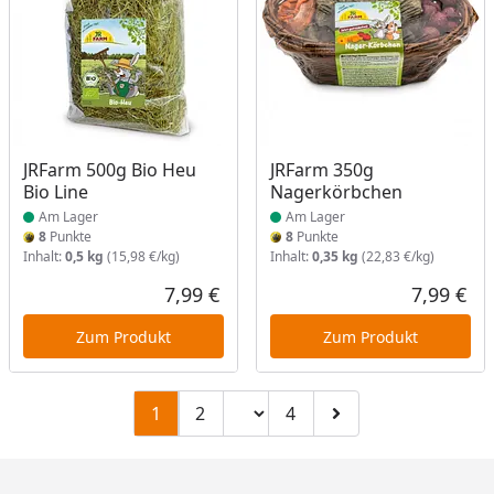
Produkt am Lager
Produkt am Lager
JRFarm 500g Bio Heu
JRFarm 350g
Bio Line
Nagerkörbchen
Am Lager
Am Lager
8
Punkte
8
Punkte
Inhalt:
0,5 kg
(15,98 €/kg)
Inhalt:
0,35 kg
(22,83 €/kg)
7,99 €
7,99 €
Aktueller Preis
Akt
Zum Produkt
Zum Produkt
Seitenzahl ändern
1
2
4
Zu Seite 2
Zu Seite 4
Zur nächsten Seite