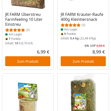
Produkt am Lager
Produkt am Lager
JR FARM Überstreu
JR FARM Kräuter-Raufe
Farmfeeling 10 Liter
400g Kleintiersnack
Einstreu
(2)
Am Lager
(2)
9
Punkte
Am Lager
Inhalt:
0,4 kg
(22,48 €/kg)
7
Punkte
Inhalt:
10 l
(0,70 €/l)
-6%
UVP
9,59 €
Rab
Urs
6,99 €
8,99 €
Aktueller Preis
Akt
Zum Produkt
Zum Produkt