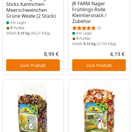
JR FARM Nager
Sticks Kaninchen-
Frühlings-Rolle
Meerschweinchen
Kleintiersnack /
Grüne Weide (2 Stück)
Zubehör
Am Lager
9
Punkte
(2)
Inhalt:
0,14 kg
(64,21 €/kg)
Am Lager
5
Punkte
Inhalt:
0,15 kg
(27,93 €/kg)
8,99 €
4,19 €
Aktueller Preis
Akt
Zum Produkt
Zum Produkt