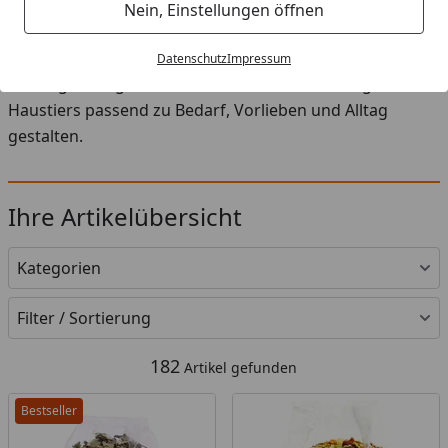
Startseite
Nein, Einstellungen öffnen
In der Kategorie Snacks für Kleintiere finden Sie eine
sorgfältig zusammengestellte Auswahl an Futter, Snacks
Datenschutz
Impressum
und Ergänzungen. So können Sie die Ernährung Ihres
Haustiers passend zu Bedarf, Vorlieben und Alltag
gestalten.
Ihre Artikelübersicht
Kategorien
Filter / Sortierung
182
Artikel gefunden
Bestseller