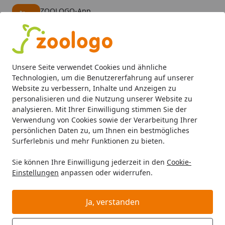
ZOOLOGO-App
Öffnen
Banner schließen
ZOOLOGO
kostenlos - Im App Store
Alle Produkte
Mein Konto
Wunschl
Eink
Unsere Seite verwendet Cookies und ähnliche
4,73
/ 5
Suchen
Technologien, um die Benutzererfahrung auf unserer
Website zu verbessern, Inhalte und Anzeigen zu
personalisieren und die Nutzung unserer Website zu
analysieren. Mit Ihrer Einwilligung stimmen Sie der
Verwendung von Cookies sowie der Verarbeitung Ihrer
persönlichen Daten zu, um Ihnen ein bestmögliches
Surferlebnis und mehr Funktionen zu bieten.
Sie können Ihre Einwilligung jederzeit in den
Cookie-
Einstellungen
anpassen oder widerrufen.
Snacks
Ja, verstanden
Kleintier
Kleintierfutter
Snacks