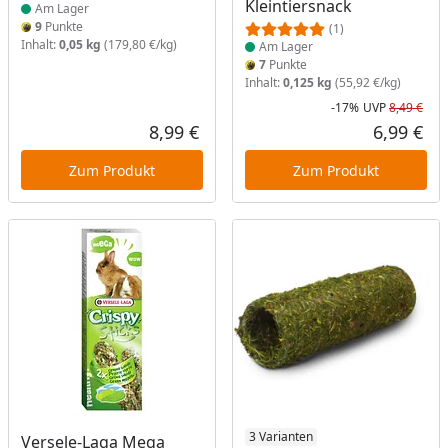
Kleintiersnack
Am Lager
9
Punkte
(1)
Inhalt:
0,05 kg
(179,80 €/kg)
Am Lager
7
Punkte
Inhalt:
0,125 kg
(55,92 €/kg)
-17%
UVP
8,49 €
Rab
Urs
8,99 €
6,99 €
Aktueller Preis
Akt
Zum Produkt
Zum Produkt
Produkt am Lager
Produkt am Lager
3 Varianten
Versele-Laga Mega