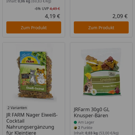
Inhalt:
0,06 kg
(69,83 €/kg)
-6%
UVP
4,49 €
Rabatt in Prozent
Ursprünglicher Preis
4,19 €
2,09 €
Aktueller Preis
Akt
Zum Produkt
Zum Produkt
Produkt am Lager
2 Varianten
Produkt am Lager
JRFarm 30g0 GL
JR FARM Nager Eiweiß-
Knusper-Bären
Cocktail
Am Lager
Nahrungsergänzung
2
Punkte
für Kleintiere
Inhalt:
0,03 kg
(53,00 €/kg)