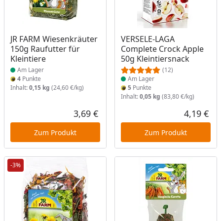
Produkt am Lager
Produkt am Lager
JR FARM Wiesenkräuter
VERSELE-LAGA
150g Raufutter für
Complete Crock Apple
Kleintiere
50g Kleintiersnack
Am Lager
(12)
4
Punkte
Am Lager
Inhalt:
0,15 kg
(24,60 €/kg)
5
Punkte
Inhalt:
0,05 kg
(83,80 €/kg)
3,69 €
4,19 €
Aktueller Preis
Akt
Zum Produkt
Zum Produkt
-3%