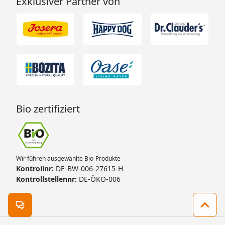
Exklusiver Partner von
Bio zertifiziert
Wir führen ausgewählte Bio-Produkte
Kontrollnr:
DE-BW-006-27615-H
Kontrollstellennr:
DE-ÖKO-006
Kontakt öffnen
Zum 