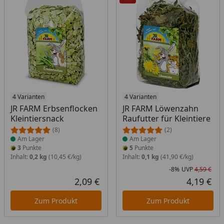
Produkt am Lager
4 Varianten
Produkt am Lager
4 Varianten
JR FARM Erbsenflocken
JR FARM Löwenzahn
Kleintiersnack
Raufutter für Kleintiere
(8)
(2)
Am Lager
Am Lager
3
Punkte
5
Punkte
Inhalt:
0,2 kg
(10,45 €/kg)
Inhalt:
0,1 kg
(41,90 €/kg)
-8%
UVP
4,59 €
Rab
Urs
2,09 €
4,19 €
Aktueller Preis
Akt
Zum Produkt
Zum Produkt