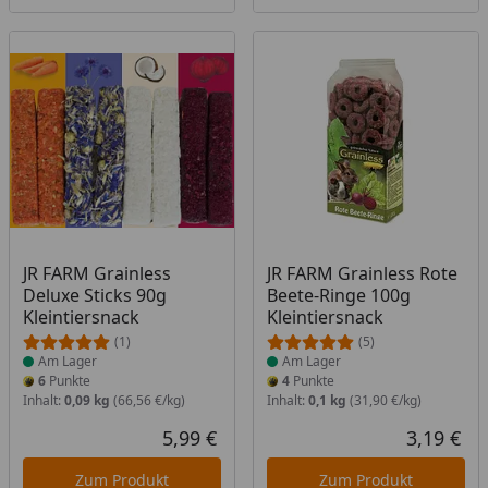
Produkt am Lager
Produkt am Lager
JR FARM Grainless
JR FARM Grainless Rote
Deluxe Sticks 90g
Beete-Ringe 100g
Kleintiersnack
Kleintiersnack
(1)
(5)
Am Lager
Am Lager
6
Punkte
4
Punkte
Inhalt:
0,09 kg
(66,56 €/kg)
Inhalt:
0,1 kg
(31,90 €/kg)
5,99 €
3,19 €
Aktueller Preis
Akt
Zum Produkt
Zum Produkt