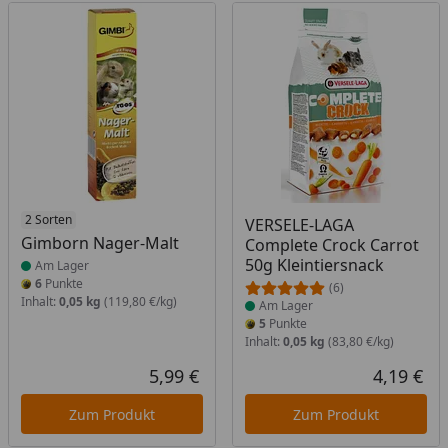
Produkt am Lager
2 Sorten
Produkt am Lager
VERSELE-LAGA
Gimborn Nager-Malt
Complete Crock Carrot
50g Kleintiersnack
Am Lager
6
Punkte
(6)
Inhalt:
0,05 kg
(119,80 €/kg)
Am Lager
5
Punkte
Inhalt:
0,05 kg
(83,80 €/kg)
5,99 €
4,19 €
Aktueller Preis
Akt
Zum Produkt
Zum Produkt