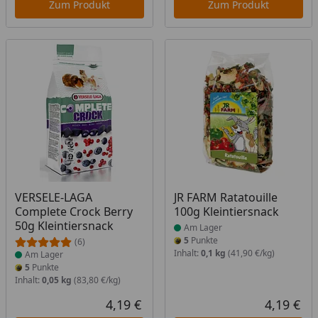
Zum Produkt
Zum Produkt
Produkt am Lager
Produkt am Lager
VERSELE-LAGA
JR FARM Ratatouille
Complete Crock Berry
100g Kleintiersnack
50g Kleintiersnack
Am Lager
5
Punkte
(6)
Inhalt:
0,1 kg
(41,90 €/kg)
Am Lager
5
Punkte
Inhalt:
0,05 kg
(83,80 €/kg)
4,19 €
4,19 €
Aktueller Preis
Akt