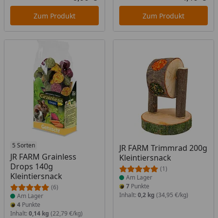
Aktueller Preis
Akt
Zum Produkt
Zum Produkt
Produkt am Lager
5 Sorten
Produkt am Lager
JR FARM Trimmrad 200g
JR FARM Grainless
Kleintiersnack
Drops 140g
(1)
Kleintiersnack
Am Lager
7
Punkte
(6)
Inhalt:
0,2 kg
(34,95 €/kg)
Am Lager
4
Punkte
Inhalt:
0,14 kg
(22,79 €/kg)