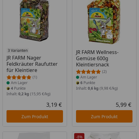
Produkt am Lager
3 Varianten
Produkt am Lager
JR FARM Wellness-
JR FARM Nager
Gemüse 600g
Feldkräuter Raufutter
Kleintiersnack
für Kleintiere
(2)
(1)
Am Lager
Am Lager
6
Punkte
4
Punkte
Inhalt:
0,6 kg
(9,98 €/kg)
Inhalt:
0,2 kg
(15,95 €/kg)
3,19 €
5,99 €
Aktueller Preis
Akt
Zum Produkt
Zum Produkt
-8%