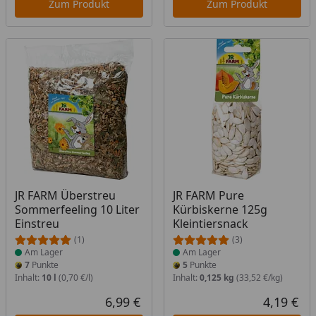
Zum Produkt
Zum Produkt
Produkt am Lager
Produkt am Lager
JR FARM Überstreu
JR FARM Pure
Sommerfeeling 10 Liter
Kürbiskerne 125g
Einstreu
Kleintiersnack
(1)
(3)
Am Lager
Am Lager
7
Punkte
5
Punkte
Inhalt:
10 l
(0,70 €/l)
Inhalt:
0,125 kg
(33,52 €/kg)
6,99 €
4,19 €
Aktueller Preis
Akt