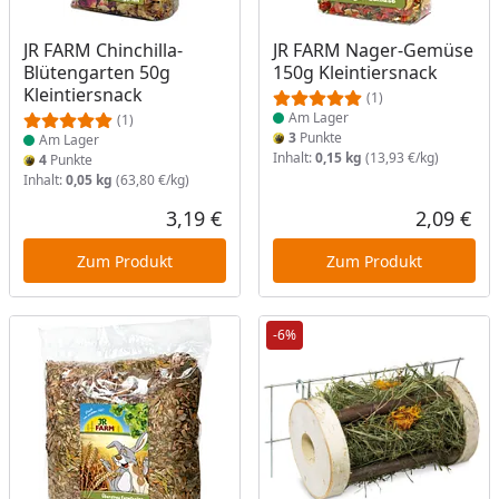
Produkt am Lager
Produkt am Lager
JR FARM Chinchilla-
JR FARM Nager-Gemüse
Blütengarten 50g
150g Kleintiersnack
Kleintiersnack
(1)
Am Lager
(1)
3
Punkte
Am Lager
Inhalt:
0,15 kg
(13,93 €/kg)
4
Punkte
Inhalt:
0,05 kg
(63,80 €/kg)
3,19 €
2,09 €
Aktueller Preis
Akt
Zum Produkt
Zum Produkt
-6%