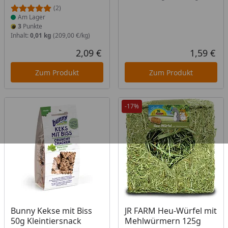
(2)
Am Lager
3
Punkte
Inhalt:
0,01 kg
(209,00 €/kg)
2,09 €
1,59 €
Aktueller Preis
Akt
Zum Produkt
Zum Produkt
-17%
Produkt am Lager
Produkt am Lager
Bunny Kekse mit Biss
JR FARM Heu-Würfel mit
50g Kleintiersnack
Mehlwürmern 125g