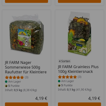
Produkt am Lager
Produkt am Lager
4 Sorten
JR FARM Nager
JR FARM Grainless Plus
Sommerwiese 500g
100g Kleintiersnack
Raufutter für Kleintiere
(3)
(3)
Am Lager
Am Lager
5
Punkte
5
Punkte
Inhalt:
0,1 kg
(41,90 €/kg)
Inhalt:
0,5 kg
(8,38 €/kg)
4,19 €
4,19 €
Aktueller Preis
Akt