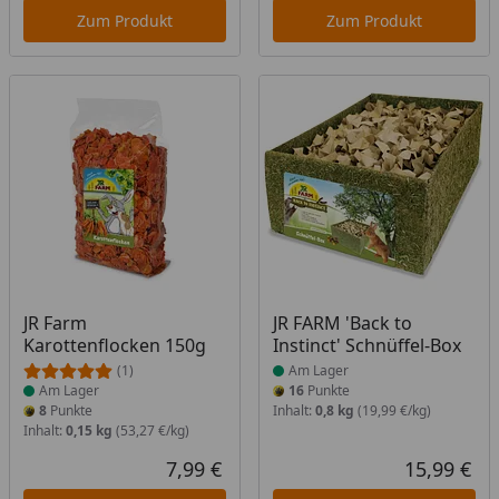
Zum Produkt
Zum Produkt
Produkt am Lager
Produkt am Lager
JR Farm
JR FARM 'Back to
Karottenflocken 150g
Instinct' Schnüffel-Box
(1)
Am Lager
Am Lager
16
Punkte
8
Punkte
Inhalt:
0,8 kg
(19,99 €/kg)
Inhalt:
0,15 kg
(53,27 €/kg)
7,99 €
15,99 €
Aktueller Preis
Akt