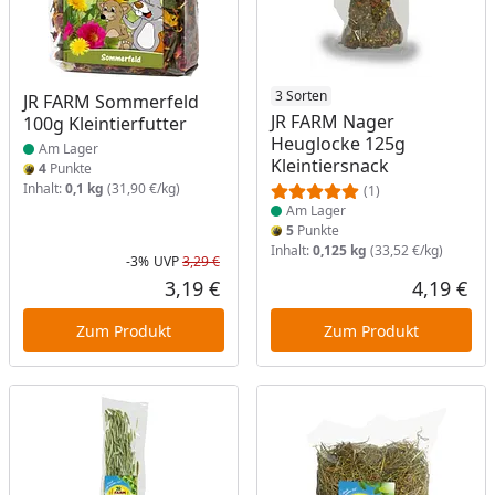
Produkt am Lager
Produkt am Lager
3 Sorten
JR FARM Sommerfeld
JR FARM Nager
100g Kleintierfutter
Heuglocke 125g
Am Lager
Kleintiersnack
4
Punkte
Inhalt:
0,1 kg
(31,90 €/kg)
(1)
Am Lager
5
Punkte
Inhalt:
0,125 kg
(33,52 €/kg)
-3%
UVP
3,29 €
Rabatt in Prozent
Ursprünglicher Preis
3,19 €
4,19 €
Aktueller Preis
Akt
Zum Produkt
Zum Produkt