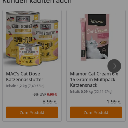
Kunden kauften auch
MAC's Cat Dose
Miamor Cat Cream 6 x
Katzennassfutter
15 Gramm Multipack
Katzensnack
Inhalt:
1,2 kg
(7,49 €/kg)
Inhalt:
0,09 kg
(22,11 €/kg)
-9%
UVP
9,90 €
Rabatt in Prozent
Ursprünglicher Preis
8,99 €
1,99 €
Aktueller Preis
Akt
Zum Produkt
Zum Produkt