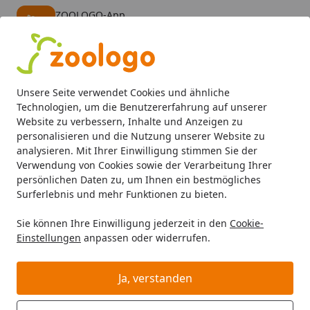
ZOOLOGO-App
Öffnen
Banner schließen
ZOOLOGO
kostenlos - Im App Store
Alle Produkte
Mein Konto
Wunschl
Eink
Unsere Seite verwendet Cookies und ähnliche
4,74
/ 5
Suchen
Technologien, um die Benutzererfahrung auf unserer
Website zu verbessern, Inhalte und Anzeigen zu
personalisieren und die Nutzung unserer Website zu
Katze
Katzenstreu
Cat & Clean 10kg Katzenstreu
Startseite
analysieren. Mit Ihrer Einwilligung stimmen Sie der
Cat & Clean 10kg Katzenstreu
Verwendung von Cookies sowie der Verarbeitung Ihrer
persönlichen Daten zu, um Ihnen ein bestmögliches
2
(1 Bewertung)
Surferlebnis und mehr Funktionen zu bieten.
Sie können Ihre Einwilligung jederzeit in den
Cookie-
Einstellungen
anpassen oder widerrufen.
Ja, verstanden