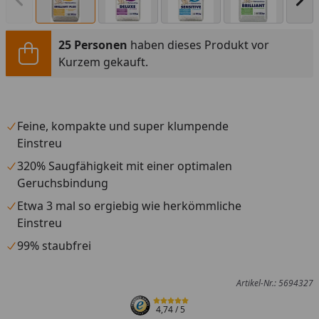
Vorheriges Bild anzeigen
Näc
25 Personen
haben dieses Produkt vor
Kurzem gekauft.
Feine, kompakte und super klumpende
Einstreu
320% Saugfähigkeit mit einer optimalen
Geruchsbindung
Etwa 3 mal so ergiebig wie herkömmliche
Einstreu
99% staubfrei
Artikel-Nr.: 5694327
4,74
/ 5