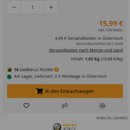
Produktmenge um eins verringern
Produktmenge manuell eingeben
Produktmenge um eins erhöhen
15,99 €
inkl. 13% MwSt.
4,99 € Versandkosten in Österreich
Versandkostenfrei ab 5 Stück
Versandkosten nach Menge und Land
Inhalt:
1,02 kg
(15,68 €/kg)
16
zooBonus Punkte
Am Lager, Lieferzeit: 2-3 Werktage in Österreich
In den Einkaufswagen
In den Einkaufswagen legen
Produkt zur Wunschliste hinzufügen
Teilen
Produkt Ver
Artikel-Nr.: 5694983
4,74
/ 5