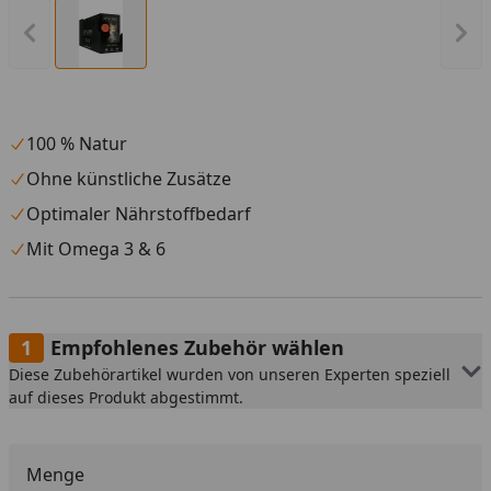
Vorheriges Bild anzeigen
Näc
100 % Natur
Ohne künstliche Zusätze
Optimaler Nährstoffbedarf
Mit Omega 3 & 6
Empfohlenes Zubehör wählen
Diese Zubehörartikel wurden von unseren Experten speziell
auf dieses Produkt abgestimmt.
Menge