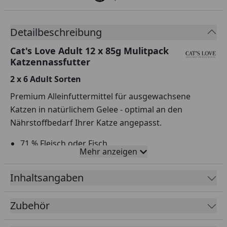
Detailbeschreibung
Cat's Love Adult 12 x 85g Mulitpack
Katzennassfutter
2 x 6 Adult Sorten
Premium Alleinfuttermittel für ausgewachsene
Katzen in natürlichem Gelee - optimal an den
Nährstoffbedarf Ihrer Katze angepasst.
71 % Fleisch oder Fisch
Mehr anzeigen
100 % Natur
Mit Omega 3 & 6
Inhaltsangaben
Ohne Getreide, Gluten, Knochenmehl, künstliche
Zubehör
Farb-, Aroma- und Konsverierungsstoffe,
Zuckerzusatz, Schlachtabfälle, Geschmacksverstärker,