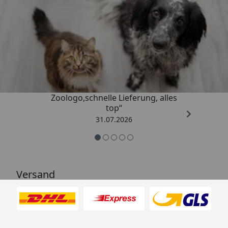
Trusted Shops
4,74
/ 5
„Gute Erfahrung mit
Zoologo,schnelle Lieferung, alles
top“
31.07.2026
Versand