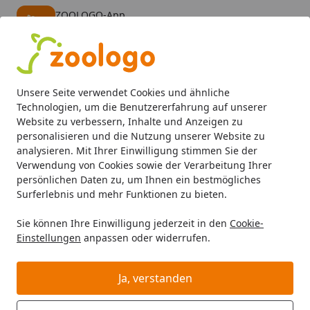
ZOOLOGO-App
Öffnen
Banner schließen
ZOOLOGO
kostenlos - Im App Store
Alle Produkte
Mein Konto
Wunschl
Eink
Unsere Seite verwendet Cookies und ähnliche
4,74
/ 5
Suchen
Technologien, um die Benutzererfahrung auf unserer
Website zu verbessern, Inhalte und Anzeigen zu
personalisieren und die Nutzung unserer Website zu
Katze
Katzenfutter
Nassfutter
Cat's Love Adult 12 x 8
Startseite
analysieren. Mit Ihrer Einwilligung stimmen Sie der
Cat's Love Adult 12 x 85g Mulitpack
Verwendung von Cookies sowie der Verarbeitung Ihrer
persönlichen Daten zu, um Ihnen ein bestmögliches
Katzennassfutter
Surferlebnis und mehr Funktionen zu bieten.
5
(1 Bewertung)
Sie können Ihre Einwilligung jederzeit in den
Cookie-
Einstellungen
anpassen oder widerrufen.
Ja, verstanden