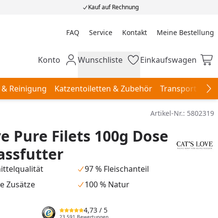
Kauf auf Rechnung
FAQ
Service
Kontakt
Meine Bestellung
Meine Bestellung
Konto
Wunschliste
Einkaufswagen
Mein Konto
Wunschliste
Einkaufswagen
 & Reinigung
Katzentoiletten & Zubehör
Transport & Re
Na
Artikel-Nr.:
5802319
ve Pure Filets 100g Dose
ssfutter
ttelqualität
97 % Fleischanteil
e Zusätze
100 % Natur
4,73
/ 5
23.591 Bewertungen