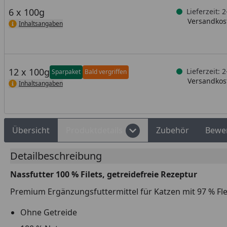
6 x 100g
Lieferzeit: 
Versandkost
Inhaltsangaben
12 x 100g
Lieferzeit: 
Sparpaket
Bald vergriffen
Versandkost
Inhaltsangaben
Übersicht
Produktdetails
Zubehör
Bewe
Detailbeschreibung
Nassfutter 100 % Filets, getreidefreie Rezeptur
Premium Ergänzungsfuttermittel für Katzen mit 97 % Fleis
Ohne Getreide