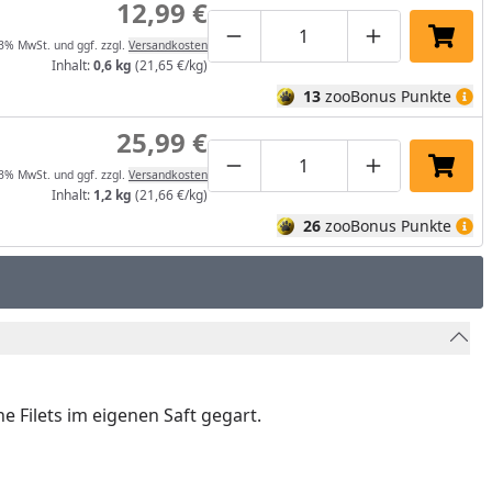
12,99 €
Produktmenge um eins verrin
Produktmenge manuel
Produktmenge
In de
13% MwSt. und ggf. zzgl.
Versandkosten
Inhalt:
0,6 kg
(21,65 €/kg)
13
zooBonus Punkte
25,99 €
Produktmenge um eins verrin
Produktmenge manuel
Produktmenge
In de
13% MwSt. und ggf. zzgl.
Versandkosten
Inhalt:
1,2 kg
(21,66 €/kg)
26
zooBonus Punkte
e Filets im eigenen Saft gegart.