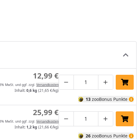
12,99 €
Produktmenge um eins verrin
Produktmenge manuel
Produktmenge
In de
13% MwSt. und ggf. zzgl.
Versandkosten
Inhalt:
0,6 kg
(21,65 €/kg)
13
zooBonus Punkte
25,99 €
Produktmenge um eins verrin
Produktmenge manuel
Produktmenge
In de
13% MwSt. und ggf. zzgl.
Versandkosten
Inhalt:
1,2 kg
(21,66 €/kg)
26
zooBonus Punkte