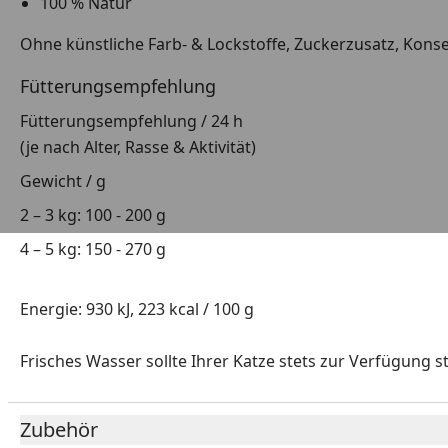
100 % Natur
Ohne künstliche Farb- & Lockstoffe, Zuckerzusatz, Konse
Fütterungsempfehlung
Fütterungsempfehlung / 24 h
(je nach Alter, Rasse & Aktivität)
Gewicht / g
2 – 3 kg: 100 - 200 g
4 – 5 kg: 150 - 270 g
Energie: 930 kJ, 223 kcal / 100 g
Frisches Wasser sollte Ihrer Katze stets zur Verfügung s
Zubehör