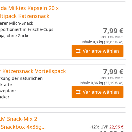
da Milkies Kapseln 20 x
ltipack Katzensnack
erer Milch-Snack
7,99 €
 portioniert in Frische-Cups
ja, ohne Zucker
inkl. 13% MwSt.
Inhalt:
0,3 kg
(26,63 €/kg)
Variante wählen
7,99 €
 Katzensnack Vorteilspack
rkung der natürlichen
inkl. 13% MwSt.
Inhalt:
0,36 kg
(22,19 €/kg)
kräfte
kzeptanz
Variante wählen
ucker
M Snack-Mix 2
e Snackbox 4x35g
-12%
UVP
22,96 €