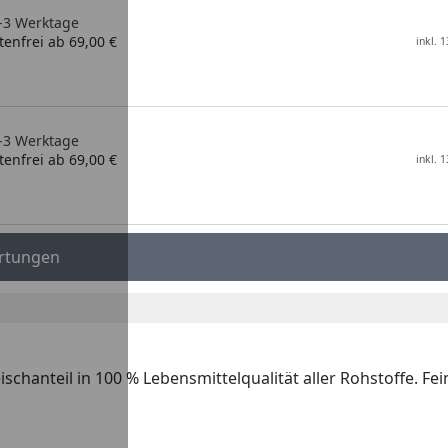
2-3 Werktage
enfrei ab 69,00 €
inkl. 
2-3 Werktage
enfrei ab 69,00 €
inkl. 
rtungen
chanteil in 100 % Lebensmittelqualität aller Rohstoffe. Fein