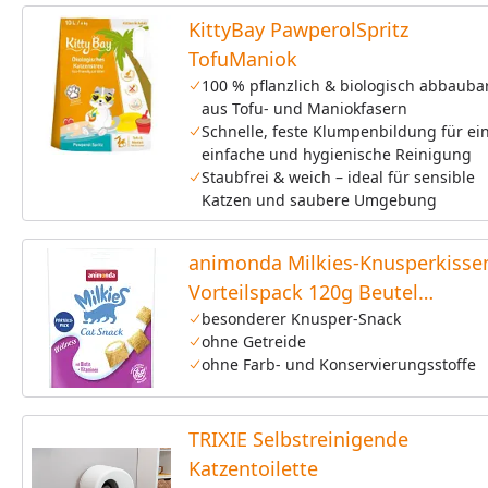
KittyBay PawperolSpritz
TofuManiok
100 % pflanzlich & biologisch abbauba
aus Tofu- und Maniokfasern
Schnelle, feste Klumpenbildung für ei
einfache und hygienische Reinigung
Staubfrei & weich – ideal für sensible
Katzen und saubere Umgebung
animonda Milkies-Knusperkisse
Vorteilspack 120g Beutel
Katzensnack
besonderer Knusper-Snack
ohne Getreide
ohne Farb- und Konservierungsstoffe
TRIXIE Selbstreinigende
Katzentoilette