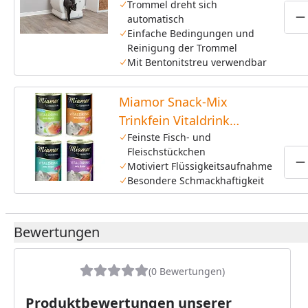
Trommel dreht sich
automatisch
P
Einfache Bedingungen und
Reinigung der Trommel
Mit Bentonitstreu verwendbar
Miamor Snack-Mix
Trinkfein Vitaldrink
4x135ml Dose
Feinste Fisch- und
Fleischstückchen
Katzensnack
Motiviert Flüssigkeitsaufnahme
P
Besondere Schmackhaftigkeit
Bewertungen
(0 Bewertungen)
Produktbewertungen unserer