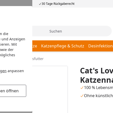
30 Tage Rückgaberecht
Suche
m die
e und Anzeigen
ieren. Mit
Katzenschlafplätze
Katzenpflege & Schutz
Desinfektion
owie der
mögliches
100g Dose Katzennassfutter
Cat's Lo
ngen
anpassen
Katzenna
100 % Lebensmi
gen öffnen
Ohne künstlich