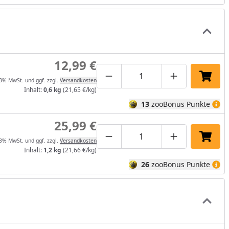
12,99 €
Produktmenge um eins verrin
Produktmenge manuel
Produktmenge
In de
13% MwSt. und ggf. zzgl.
Versandkosten
Inhalt:
0,6 kg
(21,65 €/kg)
13
zooBonus Punkte
25,99 €
Produktmenge um eins verrin
Produktmenge manuel
Produktmenge
In de
13% MwSt. und ggf. zzgl.
Versandkosten
Inhalt:
1,2 kg
(21,66 €/kg)
26
zooBonus Punkte