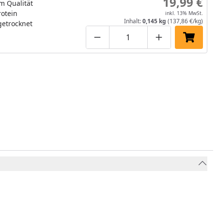
19,99 €
snack
m Qualität
otein
inkl. 13% MwSt.
Inhalt:
0,145 kg
(137,86 €/kg)
getrocknet
Produktmenge um eins verringe
Produktmenge manuell
Produktmenge 
In den 