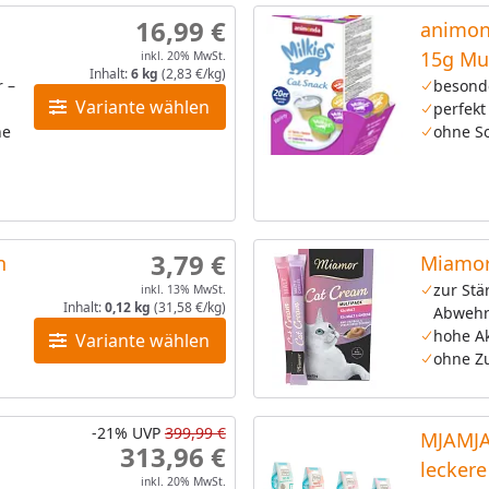
16,99 €
animon
15g Mu
inkl. 20% MwSt.
Inhalt:
6 kg
(2,83 €/kg)
r –
besond
Variante wählen
perfekt
ne
ohne So
3,79 €
n
Miamor
zur Stä
inkl. 13% MwSt.
Inhalt:
0,12 kg
(31,58 €/kg)
Abwehr
hohe A
Variante wählen
ohne Z
-21%
UVP
399,99 €
MJAMJA
313,96 €
lecker
inkl. 20% MwSt.