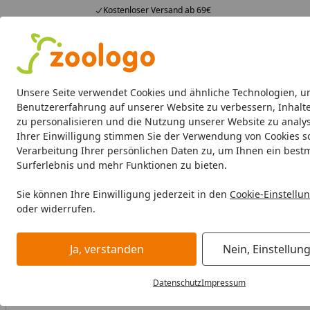
Kostenloser Versand ab 69€
4,73
/ 5
23.591 Bewertungen
Alle Produkte
Angebote
Neuheiten
Sommerhits
Alle Produkte
Unsere Seite verwendet Cookies und ähnliche Technologien, u
Benutzererfahrung auf unserer Website zu verbessern, Inhalt
zu personalisieren und die Nutzung unserer Website zu analys
Katze
Katzenfutter
Futternäpfe & Trinkbrunnen
Ihrer Einwilligung stimmen Sie der Verwendung von Cookies s
Verarbeitung Ihrer persönlichen Daten zu, um Ihnen ein best
Katze
Katzenfutter
Nassfutter
Cat's Love Pure Filets 
Surferlebnis und mehr Funktionen zu bieten.
Startseite
Sie können Ihre Einwilligung jederzeit in den
Cookie-Einstellu
oder widerrufen.
Ja, verstanden
Nein, Einstellun
Datenschutz
Impressum