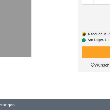
Produktmen
Pro
4
zooBonus P
Am Lager, Lie
Wunschl
Pro
rtungen