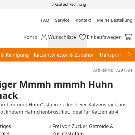
Kauf auf Rechnung
FAQ
Service
Kontakt
Meine Bestellung
Meine Bestellung
Konto
Wunschliste
Einkaufswagen
Mein Konto
Wunschliste
Einkaufswagen
 & Reinigung
Katzentoiletten & Zubehör
Transport & Re
Na
Artikel-Nr.:
7291791
 Tiger Mmmh mmmh Huhn
nack
mmh mmmh Huhn“ ist ein zuckerfreier Katzensnack aus
rocknetem Hähnchenbrustfilet, ideal für Katzen ab 4
tiges
Frei von Zucker, Getreide &
ilet
Zusatzstoffen