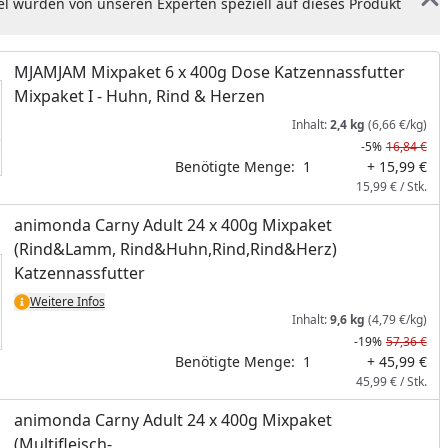
el wurden von unseren Experten speziell auf dieses Produkt
MJAMJAM Mixpaket 6 x 400g Dose Katzennassfutter
Mixpaket I - Huhn, Rind & Herzen
Inhalt:
2,4 kg
(6,66 €/kg)
-5%
16,84 €
Benötigte Menge:
1
+ 15,99 €
15,99 € / Stk.
animonda Carny Adult 24 x 400g Mixpaket
(Rind&Lamm, Rind&Huhn,Rind,Rind&Herz)
Katzennassfutter
Weitere Infos
Inhalt:
9,6 kg
(4,79 €/kg)
-19%
57,36 €
Benötigte Menge:
1
+ 45,99 €
45,99 € / Stk.
animonda Carny Adult 24 x 400g Mixpaket
(Multifleisch-