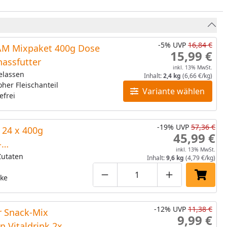
-5%
UVP
16,84 €
M Mixpaket 400g Dose
15,99 €
assfutter
inkl. 13% MwSt.
elassen
Inhalt:
2,4 kg
(6,66 €/kg)
oher Fleischanteil
Variante wählen
efrei
-19%
UVP
57,36 €
 24 x 400g
45,99 €
-
inkl. 13% MwSt.
ind&Pute,Rind&Reh)
Zutaten
Inhalt:
9,6 kg
(4,79 €/kg)
cke
Produktmenge um eins verring
Produktmenge manuell
Produktmenge
In den
-12%
UVP
11,38 €
 Snack-Mix
9,99 €
in Vitaldrink 2x