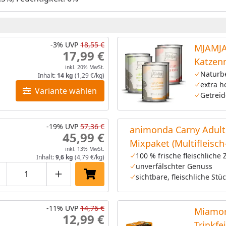
-3%
UVP
18,55 €
MJAMJA
17,99 €
Katzenn
inkl. 20% MwSt.
Naturb
Inhalt:
14 kg
(1,29 €/kg)
extra h
Variante wählen
Getreid
-19%
UVP
57,36 €
animonda Carny Adult
45,99 €
Mixpaket (Multifleisch
inkl. 13% MwSt.
Cocktail,Rind&Huhn,R
100 % frische fleischliche 
Inhalt:
9,6 kg
(4,79 €/kg)
unverfälschter Genuss
Katzennassfutter
sichtbare, fleischliche Stü
roduktmenge um eins verringern
Produktmenge manuell eingeben
Produktmenge um eins erhöhen
In den Einkaufswagen legen
-11%
UVP
14,76 €
Miamor
12,99 €
Trinkfe