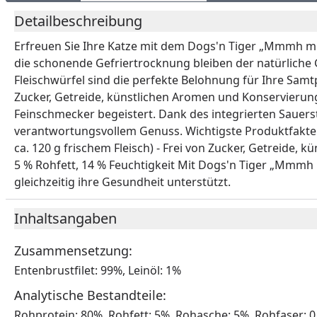
Detailbeschreibung
Erfreuen Sie Ihre Katze mit dem Dogs'n Tiger „Mmmh 
die schonende Gefriertrocknung bleiben der natürliche G
Fleischwürfel sind die perfekte Belohnung für Ihre Sa
Zucker, Getreide, künstlichen Aromen und Konservierung
Feinschmecker begeistert. Dank des integrierten Sauerst
verantwortungsvollem Genuss. Wichtigste Produktfakten: 
ca. 120 g frischem Fleisch) - Frei von Zucker, Getreide
5 % Rohfett, 14 % Feuchtigkeit Mit Dogs'n Tiger „Mmmh
gleichzeitig ihre Gesundheit unterstützt.
Inhaltsangaben
Zusammensetzung:
Entenbrustfilet: 99%, Leinöl: 1%
Analytische Bestandteile:
Rohprotein: 80%, Rohfett: 5%, Rohasche: 5%, Rohfaser: 0