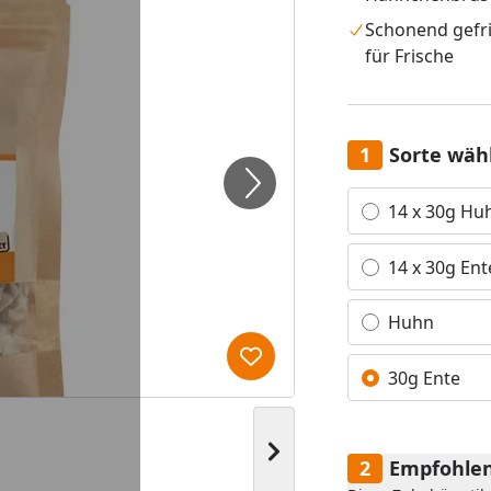
Schonend gefr
für Frische
Sorte wäh
Alle anzeigen (4)
14 x 30g Hu
14 x 30g Ent
Huhn
Produkt zur Wunschliste hi
30g Ente
Nächstes Bild anzeigen
Empfohlen