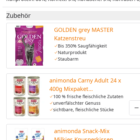
Zubehör
GOLDEN grey MASTER
Katzenstreu
Bis 350% Saugfähigkeit
Naturprodukt
Staubarm
animonda Carny Adult 24 x
400g Mixpaket
(Rind&Lamm,
100 % frische fleischliche Zutaten
unverfälschter Genuss
Rind&Huhn,Rind,Rind&Herz)
sichtbare, fleischliche Stücke
P
Katzennassfutter
animonda Snack-Mix
Milkies Knusperkissen