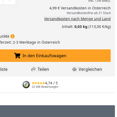
inkl. 13% MwSt.
ge um eins verringern
duktmenge manuell eingeben
Produktmenge um eins erhöhen
4,99 € Versandkosten in Österreich
Versandkostenfrei ab 21 Stück
Versandkosten nach Menge und Land
Inhalt:
0,03 kg
(113,00 €/kg)
unkte
ferzeit: 2-3 Werktage in Österreich
In den Einkaufswagen
In den Einkaufswagen legen
iste
Teilen
Vergleichen
dukt zur Wunschliste hinzufügen
Teilen
Produkt Vergle
4,74
/ 5
23.588 Bewertungen