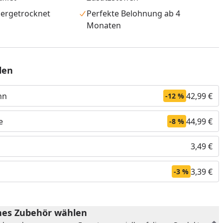
iergetrocknet
Perfekte Belohnung ab 4
Monaten
len
hn
42,99 €
-12 %
e
44,99 €
-8 %
3,49 €
nzufügen
3,39 €
-3 %
es Zubehör wählen