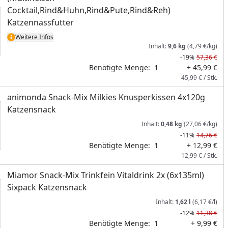
Cocktail,Rind&Huhn,Rind&Pute,Rind&Reh)
Katzennassfutter
Weitere Infos
Inhalt:
9,6 kg
(4,79 €/kg)
-19%
57,36 €
Benötigte Menge:
1
+ 45,99 €
45,99 € / Stk.
animonda Snack-Mix Milkies Knusperkissen 4x120g
Katzensnack
Inhalt:
0,48 kg
(27,06 €/kg)
-11%
14,76 €
Benötigte Menge:
1
+ 12,99 €
12,99 € / Stk.
Miamor Snack-Mix Trinkfein Vitaldrink 2x (6x135ml)
Sixpack Katzensnack
Inhalt:
1,62 l
(6,17 €/l)
-12%
11,38 €
Benötigte Menge:
1
+ 9,99 €