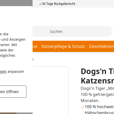
30 Tage Rückgaberecht
Suche
m die
e und Anzeigen
ieren. Mit
Katzenschlafplätze
Katzenpflege & Schutz
Desinfektion
owie der
mögliches
 Huhn Katzensnack
Dogs'n
ngen
anpassen
Katzens
Dogs'n Tiger „M
gen öffnen
100 % gefrierget
Monaten.
100 % hochwer
Hähnchenbrustf