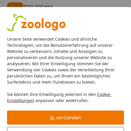
ZOOLOGO-App
Öffnen
Banner schließen
ZOOLOGO
kostenlos - Im App Store
Alle Produkte
Mein Konto
Wunschl
Eink
Unsere Seite verwendet Cookies und ähnliche
4,73
/ 5
Suchen
Technologien, um die Benutzererfahrung auf unserer
Website zu verbessern, Inhalte und Anzeigen zu
personalisieren und die Nutzung unserer Website zu
Katze
Katzenfutter
Snacks
Dr. Clauder's Kittenmilch
Startseite
analysieren. Mit Ihrer Einwilligung stimmen Sie der
Dr. Clauder's Kittenmilch
Verwendung von Cookies sowie der Verarbeitung Ihrer
persönlichen Daten zu, um Ihnen ein bestmögliches
BALD VERGRIFFEN
Surferlebnis und mehr Funktionen zu bieten.
Sie können Ihre Einwilligung jederzeit in den
Cookie-
Einstellungen
anpassen oder widerrufen.
Ja, verstanden