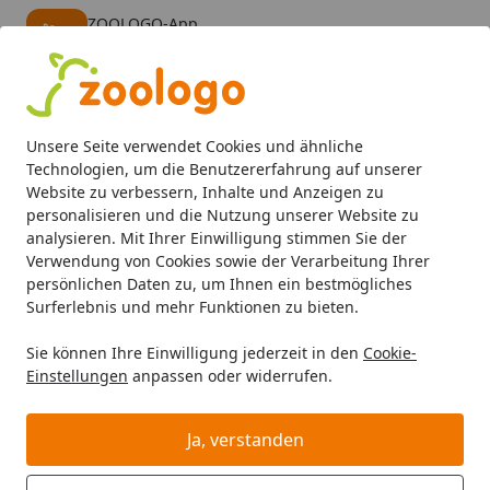
ZOOLOGO-App
Öffnen
Banner schließen
ZOOLOGO
kostenlos - Im App Store
Alle Produkte
Mein Konto
Wunschl
Eink
Unsere Seite verwendet Cookies und ähnliche
4,74
/ 5
Suchen
Technologien, um die Benutzererfahrung auf unserer
Website zu verbessern, Inhalte und Anzeigen zu
personalisieren und die Nutzung unserer Website zu
Katze
Katzenfutter
Snacks
Mixpakete
Edgard&Cooope
Startseite
analysieren. Mit Ihrer Einwilligung stimmen Sie der
Edgard&Coooper Snack-Mix
Verwendung von Cookies sowie der Verarbeitung Ihrer
persönlichen Daten zu, um Ihnen ein bestmögliches
Crunchies, Pillows & Rolls
Surferlebnis und mehr Funktionen zu bieten.
Katzensnack
Sie können Ihre Einwilligung jederzeit in den
Cookie-
Einstellungen
anpassen oder widerrufen.
Ja, verstanden