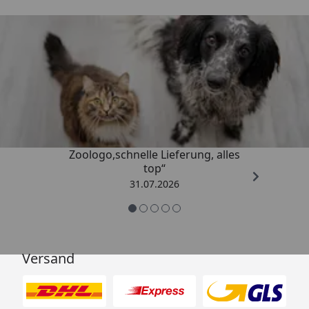
Trusted Shops
4,74
/ 5
„Gute Erfahrung mit
Zoologo,schnelle Lieferung, alles
top“
31.07.2026
Versand