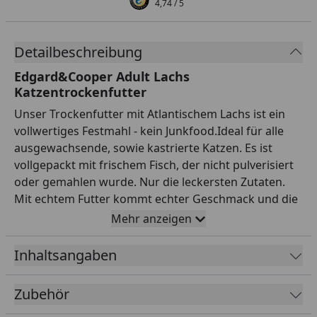
4,74
/ 5
Detailbeschreibung
Edgard&Cooper Adult Lachs
Katzentrockenfutter
Unser Trockenfutter mit Atlantischem Lachs ist ein
vollwertiges Festmahl - kein Junkfood.Ideal für alle
ausgewachsende, sowie kastrierte Katzen. Es ist
vollgepackt mit frischem Fisch, der nicht pulverisiert
oder gemahlen wurde. Nur die leckersten Zutaten.
Mit echtem Futter kommt echter Geschmack und die
Fürsorge für das Wohlbefinden deiner Katze. Deshalb
Mehr anzeigen
haben wir unser knuspriges Trockenfutter mit
frischem Fisch hergestellt, um starke Muskeln zu
Inhaltsangaben
unterstützen, und Lachsöl hinzugefügt, um das Fell
gesund und glänzend zu halten. Außerdem enthält es
Zubehör
Taurin zur Unterstützung der Augen und des Herzens