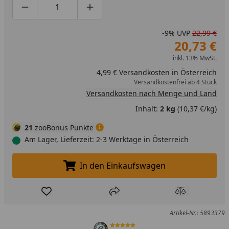
Produktmenge um eins verringern
Produktmenge manuell eingeben
Produktmenge um eins erhöhen
-9%
UVP
22,99 €
20,73 €
inkl. 13% MwSt.
4,99 € Versandkosten in Österreich
Versandkostenfrei ab 4 Stück
Versandkosten nach Menge und Land
Inhalt:
2 kg
(10,37 €/kg)
21
zooBonus Punkte
Am Lager, Lieferzeit: 2-3 Werktage in Österreich
In den Einkaufswagen
In den Einkaufswagen legen
Produkt zur Wunschliste hinzufügen
Teilen
Produkt Ver
Artikel-Nr.: 5893379