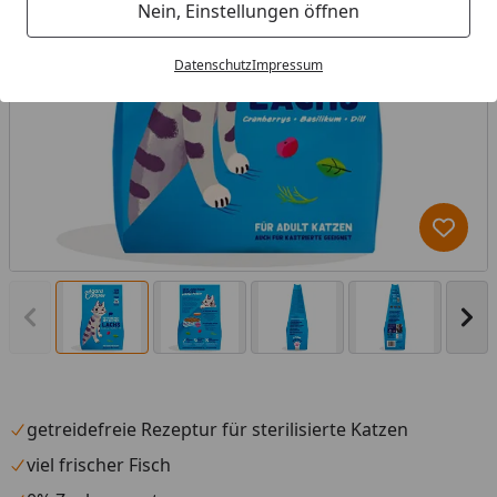
Nein, Einstellungen öffnen
Datenschutz
Impressum
Produk
Vorheriges Bild anzeigen
Näc
getreidefreie Rezeptur für sterilisierte Katzen
viel frischer Fisch