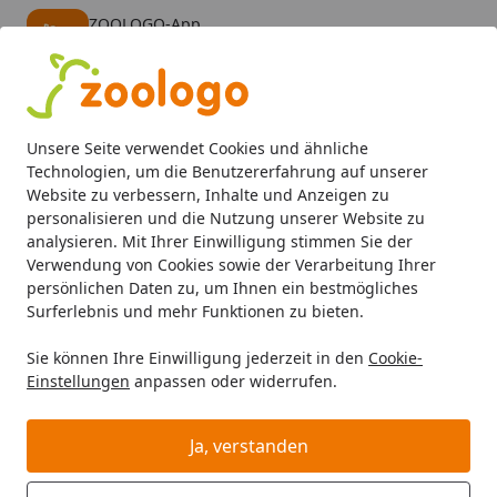
ZOOLOGO-App
Öffnen
Banner schließen
ZOOLOGO
kostenlos - Im App Store
Alle Produkte
Mein Konto
Wunschl
Eink
Unsere Seite verwendet Cookies und ähnliche
4,74
/ 5
Suchen
Technologien, um die Benutzererfahrung auf unserer
Website zu verbessern, Inhalte und Anzeigen zu
personalisieren und die Nutzung unserer Website zu
Katze
Katzenfutter
Trockenfutter
Edgard&Cooper Adult
Startseite
analysieren. Mit Ihrer Einwilligung stimmen Sie der
Edgard&Cooper Adult Lachs
Verwendung von Cookies sowie der Verarbeitung Ihrer
persönlichen Daten zu, um Ihnen ein bestmögliches
Katzentrockenfutter
Surferlebnis und mehr Funktionen zu bieten.
BALD VERGRIFFEN
Angebot
Sie können Ihre Einwilligung jederzeit in den
Cookie-
Einstellungen
anpassen oder widerrufen.
Ja, verstanden