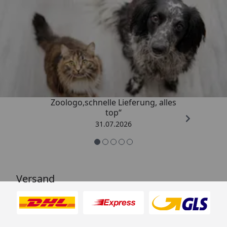
Trusted Shops
4,74
/ 5
„Gute Erfahrung mit
Zoologo,schnelle Lieferung, alles
top“
31.07.2026
Versand