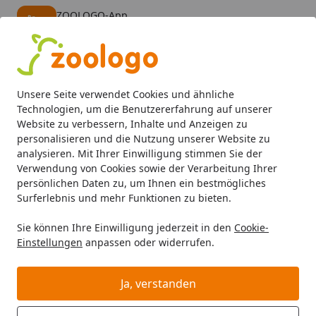
ZOOLOGO-App
Öffnen
Banner schließen
ZOOLOGO
kostenlos - Im App Store
Alle Produkte
Mein Konto
Wunschl
Eink
Unsere Seite verwendet Cookies und ähnliche
4,74
/ 5
Suchen
Technologien, um die Benutzererfahrung auf unserer
Website zu verbessern, Inhalte und Anzeigen zu
personalisieren und die Nutzung unserer Website zu
Was beinhaltet das Produkt - ist alles enthalten was auf dem
Startseite
analysieren. Mit Ihrer Einwilligung stimmen Sie der
Was beinhaltet das Produkt - ist
Verwendung von Cookies sowie der Verarbeitung Ihrer
persönlichen Daten zu, um Ihnen ein bestmögliches
alles enthalten was auf dem
Surferlebnis und mehr Funktionen zu bieten.
Produktbild zu sehen ist?
Sie können Ihre Einwilligung jederzeit in den
Cookie-
Einstellungen
anpassen oder widerrufen.
Die Bilder sind Beispielbilder des jeweiligen Produkts.
Maßgebend ist immer die hinterlegte
Artikelbeschreibung.
Ja, verstanden