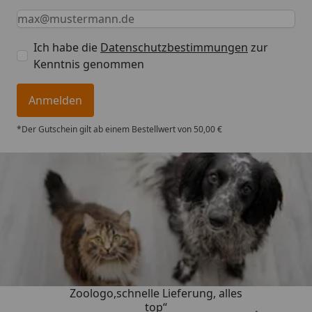
Keine Eingabe erforderlich
Eingabe erforderlich
E-Mail *
Ich habe die
Datenschutzbestimmungen
zur
Kenntnis genommen
Anmelden
*Der Gutschein gilt ab einem Bestellwert von 50,00 €
Trusted Shops
4,74
/ 5
„Gute Erfahrung mit
Zoologo,schnelle Lieferung, alles
top“