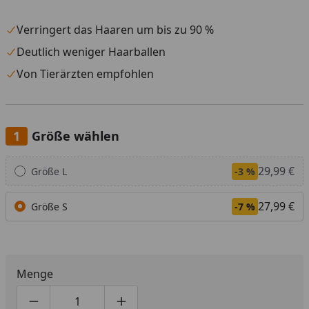
Verringert das Haaren um bis zu 90 %
Deutlich weniger Haarballen
Von Tierärzten empfohlen
Größe wählen
Alle anzeigen (2)
29,99 €
Größe L
-3 %
27,99 €
Größe S
-7 %
Menge
Produktmenge um eins verringern
Produktmenge manuell eingeben
Produktmenge um eins erhöhen