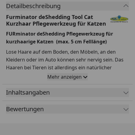
Detailbeschreibung
Furminator deShedding Tool Cat
Kurzhaar Pflegewerkzeug für Katzen
FURminator deShedding Pflegewerkzeug für
kurzhaarige Katzen (max. 5 cm Felllänge)
Lose Haare auf dem Boden, den Möbeln, an den
Kleidern oder im Auto können sehr nervig sein. Das
Haaren bei Tieren ist allerdings ein natürlicher
Prozess und es ist nicht möglich, diesen zu
Mehr anzeigen
unterbinden.
Inhaltsangaben
Alle Hunde, Katzen, Pferde und Kleintiere verlieren
Haare bis zu einem gewissen Umfang. Das hängt von
Bewertungen
der Rasse, Alter, Geschlecht und auch von externen
Faktoren wie Stress, Temperatur, Ernährung oder
saisonalen Veränderungen ab. Lose Haare sind nicht
nur unangenehm, sondern sie können sogar