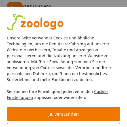
ZOOLOGO-App
Öffnen
Banner schließen
ZOOLOGO
kostenlos - Im App Store
Alle Produkte
Mein Konto
Wunschl
Eink
Unsere Seite verwendet Cookies und ähnliche
4,74
/ 5
Suchen
Technologien, um die Benutzererfahrung auf unserer
Website zu verbessern, Inhalte und Anzeigen zu
personalisieren und die Nutzung unserer Website zu
Katze
Katzenpflege & Schutz
Fellpflege
Furminator de
Startseite
analysieren. Mit Ihrer Einwilligung stimmen Sie der
Furminator deShedding Tool Cat
Verwendung von Cookies sowie der Verarbeitung Ihrer
persönlichen Daten zu, um Ihnen ein bestmögliches
Kurzhaar Pflegewerkzeug für
Surferlebnis und mehr Funktionen zu bieten.
Katzen
Sie können Ihre Einwilligung jederzeit in den
Cookie-
5
(1 Bewertung)
Einstellungen
anpassen oder widerrufen.
BALD VERGRIFFEN
Ja, verstanden