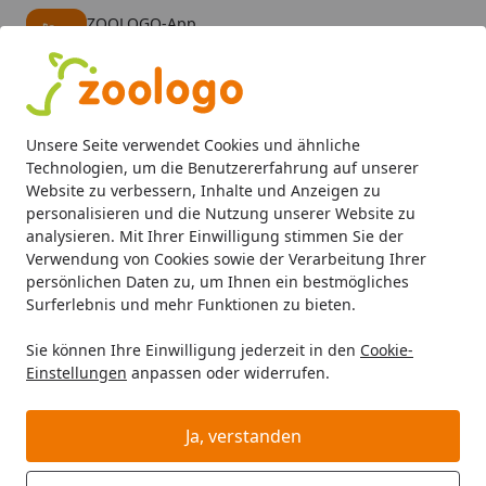
ZOOLOGO-App
Öffnen
Banner schließen
ZOOLOGO
kostenlos - Im App Store
Alle Produkte
Mein Konto
Wunschl
Eink
Unsere Seite verwendet Cookies und ähnliche
4,73
/ 5
Suchen
Technologien, um die Benutzererfahrung auf unserer
Website zu verbessern, Inhalte und Anzeigen zu
personalisieren und die Nutzung unserer Website zu
Katze
Katzenfutter
Nahrungsergänzung
GimCat Hydr
Startseite
analysieren. Mit Ihrer Einwilligung stimmen Sie der
GimCat Hydro-Gras 150g
Verwendung von Cookies sowie der Verarbeitung Ihrer
persönlichen Daten zu, um Ihnen ein bestmögliches
Nahrungsergänzung für Katzen
Surferlebnis und mehr Funktionen zu bieten.
4
(1 Bewertung)
Sie können Ihre Einwilligung jederzeit in den
Cookie-
Einstellungen
anpassen oder widerrufen.
BALD VERGRIFFEN
Ja, verstanden