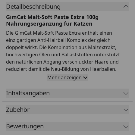
Detailbeschreibung
GimCat Malt-Soft Paste Extra 100g
Nahrungsergänzung für Katzen
Die GimCat Malt-Soft Paste Extra enthält einen
einzigartigen Anti-Hairball Komplex der gleich
doppelt wirkt. Die Kombination aus Malzextrakt,
hochwertigen Ölen und Ballaststoffen unterstützt
den natürlichen Abgang verschluckter Haare und
reduziert damit die Neu-Bildung von Haarballen.
Zudem werden Verdauungsstörungen durch
Mehr anzeigen
Knäuelbildung vorgebeugt und das enthaltene Beta
Glucan unterstützt den Magen-Darm Trakt.
Inhaltsangaben
Fütterungsempfehlung
Zubehör
Täglich 6 cm (1 cm Pastenstrang = ca. 0,5 g) entweder
direkt aus der Tube oder vom Finger füttern oder
über das Futter geben. Bei Zimmertemperatur
Bewertungen
verfüttern. Für alle Katzen ab dem 7. Monat.