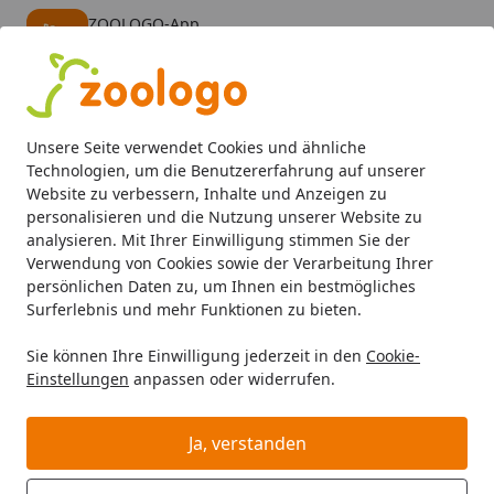
ZOOLOGO-App
Öffnen
Banner schließen
ZOOLOGO
kostenlos - Im App Store
Alle Produkte
Mein Konto
Wunschl
Eink
Unsere Seite verwendet Cookies und ähnliche
4,73
/ 5
Suchen
Technologien, um die Benutzererfahrung auf unserer
Website zu verbessern, Inhalte und Anzeigen zu
personalisieren und die Nutzung unserer Website zu
Katze
Katzenfutter
Nahrungsergänzung
GimCat Malt-
Startseite
analysieren. Mit Ihrer Einwilligung stimmen Sie der
GimCat Malt-Soft Paste Extra 100g
Verwendung von Cookies sowie der Verarbeitung Ihrer
persönlichen Daten zu, um Ihnen ein bestmögliches
Nahrungsergänzung für Katzen
Surferlebnis und mehr Funktionen zu bieten.
4.5
(2 Bewertungen)
Sie können Ihre Einwilligung jederzeit in den
Cookie-
Einstellungen
anpassen oder widerrufen.
Ja, verstanden