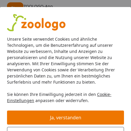
ZOOLOGO-App
Öffnen
Banner schließen
ZOOLOGO
kostenlos - Im App Store
Alle Produkte
Mein Konto
Wunschl
Eink
Unsere Seite verwendet Cookies und ähnliche
4,73
/ 5
Suchen
Technologien, um die Benutzererfahrung auf unserer
Website zu verbessern, Inhalte und Anzeigen zu
personalisieren und die Nutzung unserer Website zu
Katze
Katzenfutter
Trockenfutter
HAPPY CAT Supreme C
Startseite
analysieren. Mit Ihrer Einwilligung stimmen Sie der
HAPPY CAT Supreme Culinary Adult
Verwendung von Cookies sowie der Verarbeitung Ihrer
persönlichen Daten zu, um Ihnen ein bestmögliches
Atlantik-Lachs Katzentrockenfutter
Surferlebnis und mehr Funktionen zu bieten.
5
(1 Bewertung)
Sie können Ihre Einwilligung jederzeit in den
Cookie-
Einstellungen
anpassen oder widerrufen.
Angebot
Ja, verstanden