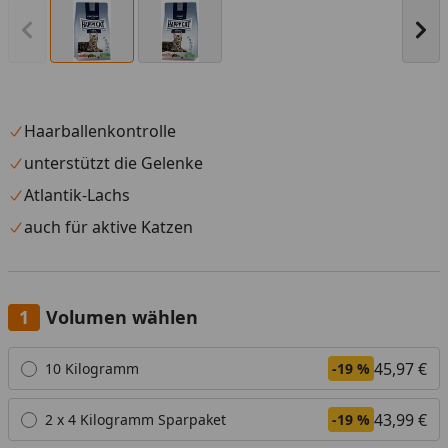
Vorheriges Bild anzeigen
Näc
Haarballenkontrolle
unterstützt die Gelenke
Atlantik-Lachs
auch für aktive Katzen
Volumen wählen
Alle anzeigen (5)
45,97 €
10 Kilogramm
-19 %
43,99 €
2 x 4 Kilogramm Sparpaket
-19 %