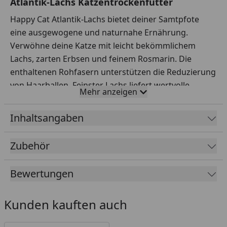
Atlantik-Lachs Katzentrockenfutter
Happy Cat Atlantik-Lachs bietet deiner Samtpfote
eine ausgewogene und naturnahe Ernährung.
Verwöhne deine Katze mit leicht bekömmlichem
Lachs, zarten Erbsen und feinem Rosmarin. Die
enthaltenen Rohfasern unterstützen die Reduzierung
von Haarballen. Feinster Lachs liefert wertvolle
Mehr anzeigen
Omega-3- und Omega-6-Fettsäuren und stellt die
optimale Basis für ein vitales Katzenleben dar. Die
Inhaltsangaben
Gelenke werden durch die enthaltene grünlippige
Neuseeland-Muschel auf natürliche Weise
Zubehör
unterstützt.
Die leicht verdaulichen Kroketten sind auch für
Bewertungen
aktive Katzen geeignet.
Kunden kauften auch
Fütterungsempfehlung
pro Tag
pro Tag