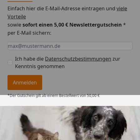
Einfach hier die E-Mail-Adresse eintragen und
viele
Vorteile
sowie
sofort einen 5,00 € Newslettergutschein
*
per E-Mail sichern:
Keine Eingabe erforderlich
Eingabe erforderlich
E-Mail *
Ich habe die
Datenschutzbestimmungen
zur
Kenntnis genommen
Anmelden
*Der Gutschein gilt ab einem Bestellwert von 50,00 €
Trusted Shops