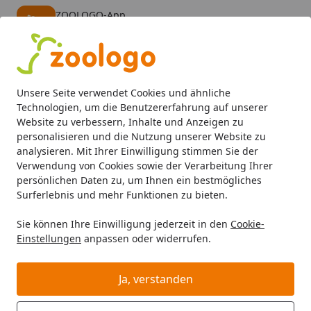
ZOOLOGO-App
Öffnen
Banner schließen
ZOOLOGO
kostenlos - Im App Store
Alle Produkte
Mein Konto
Wunschl
Eink
Unsere Seite verwendet Cookies und ähnliche
4,73
/ 5
Suchen
Technologien, um die Benutzererfahrung auf unserer
Website zu verbessern, Inhalte und Anzeigen zu
personalisieren und die Nutzung unserer Website zu
Katze
Katzenfutter
Trockenfutter
HAPPY CAT Supreme C
Startseite
analysieren. Mit Ihrer Einwilligung stimmen Sie der
HAPPY CAT Supreme Culinary Land-
Verwendung von Cookies sowie der Verarbeitung Ihrer
persönlichen Daten zu, um Ihnen ein bestmögliches
Geflügel Katzentrockenfutter
Surferlebnis und mehr Funktionen zu bieten.
4.3
(3 Bewertungen)
Sie können Ihre Einwilligung jederzeit in den
Cookie-
Einstellungen
anpassen oder widerrufen.
Angebot
Ja, verstanden