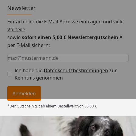
Newsletter
Einfach hier die E-Mail-Adresse eintragen und
viele
Vorteile
sowie
sofort einen 5,00 € Newslettergutschein
*
per E-Mail sichern:
Keine Eingabe erforderlich
Eingabe erforderlich
E-Mail *
Ich habe die
Datenschutzbestimmungen
zur
Kenntnis genommen
Anmelden
*Der Gutschein gilt ab einem Bestellwert von 50,00 €