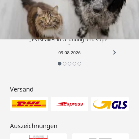
Trusted Shops
4,73
/ 5
„Es ist alles in Ordnung und super
“
09.08.2026
Versand
Auszeichnungen