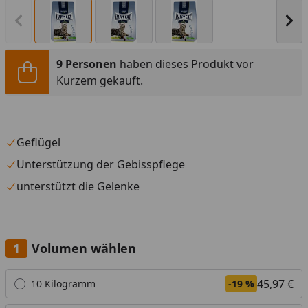
Vorheriges Bild anzeigen
Näc
9 Personen
haben dieses Produkt vor
Kurzem gekauft.
Geflügel
Unterstützung der Gebisspflege
unterstützt die Gelenke
Volumen wählen
Alle anzeigen (5)
45,97 €
10 Kilogramm
-19 %