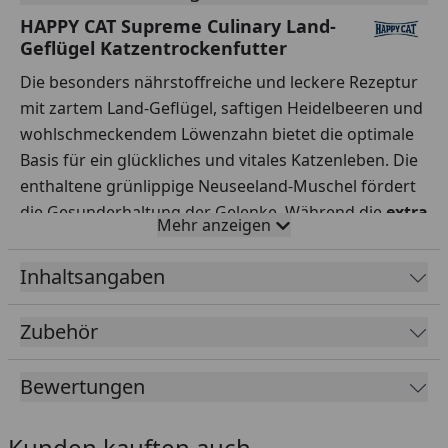
HAPPY CAT Supreme Culinary Land-
Geflügel Katzentrockenfutter
Die besonders nährstoffreiche und leckere Rezeptur
mit zartem Land-Geflügel, saftigen Heidelbeeren und
wohlschmeckendem Löwenzahn bietet die optimale
Basis für ein glückliches und vitales Katzenleben. Die
enthaltene grünlippige Neuseeland-Muschel fördert
die Gesunderhaltung der Gelenke. Während die
extra
Mehr anzeigen
großen Kroketten
nicht nur für mehr Abwechslung
im Napf sorgen, sondern auch zum intensiven Kauen
Inhaltsangaben
anregen und so die Zahnpflege begünstigen.
Die schmackhafte Zusammensetzung ist auch für
Zubehör
wählerische Katzen bestens geeignet.
Bewertungen
Fütterungsempfehlung
pro Tag
pro Tag
Kunden kauften auch