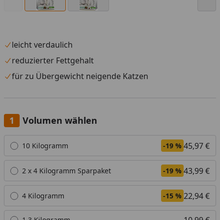
leicht verdaulich
reduzierter Fettgehalt
für zu Übergewicht neigende Katzen
Volumen wählen
Alle anzeigen (5)
45,97 €
10 Kilogramm
-19 %
43,99 €
2 x 4 Kilogramm Sparpaket
-19 %
22,94 €
4 Kilogramm
-15 %
10,99 €
1,3 Kilogramm