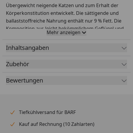
Übergewicht neigende Katzen und zum Erhalt der
Körperkonstitution entwickelt. Die sättigende und
ballaststoffreiche Nahrung enthält nur 9 % Fett. Die
Komposition aus leicht bekömmlichem Geflügel und
Mehr anzeigen
feinen Kräutern sorgt dank der dreierlei
Krokettenformen für mehr Freude und Abwechslung
Inhaltsangaben
im Napf und hält die Katze vital.
Zubehör
Fütterungsempfehlung
Futtermenge
Bewertungen
2 kg
32 g
3 kg
42 g
4 kg
50 g
Tiefkühlversand für BARF
5 kg
60 g
Kauf auf Rechnung (10 Zahlarten)
6 kg
65 g