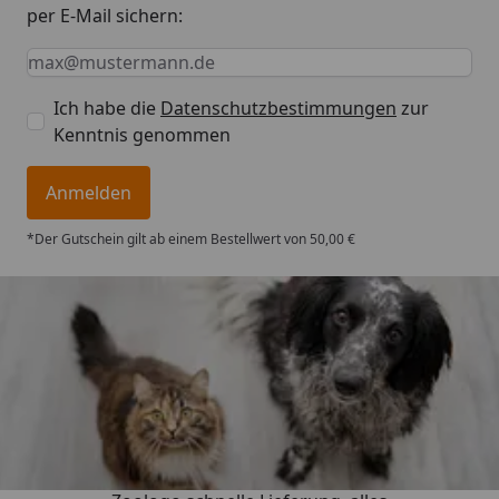
per E-Mail sichern:
Keine Eingabe erforderlich
Eingabe erforderlich
E-Mail *
Ich habe die
Datenschutzbestimmungen
zur
Kenntnis genommen
Anmelden
*Der Gutschein gilt ab einem Bestellwert von 50,00 €
Trusted Shops
4,74
/ 5
„Gute Erfahrung mit