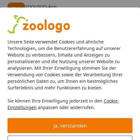
ZOOLOGO-App
Öffnen
Banner schließen
ZOOLOGO
kostenlos - Im App Store
Alle Produkte
Mein Konto
Wunschl
Eink
Unsere Seite verwendet Cookies und ähnliche
4,74
/ 5
Suchen
Technologien, um die Benutzererfahrung auf unserer
Website zu verbessern, Inhalte und Anzeigen zu
personalisieren und die Nutzung unserer Website zu
Katze
Katzenfutter
Trockenfutter
HAPPY CAT Supreme S
Startseite
analysieren. Mit Ihrer Einwilligung stimmen Sie der
HAPPY CAT Supreme Sensitive Adult
Verwendung von Cookies sowie der Verarbeitung Ihrer
persönlichen Daten zu, um Ihnen ein bestmögliches
Light Katzentrockenfutter
Surferlebnis und mehr Funktionen zu bieten.
Angebot
Sie können Ihre Einwilligung jederzeit in den
Cookie-
Einstellungen
anpassen oder widerrufen.
Ja, verstanden