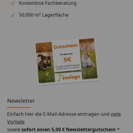
Kostenlose Fachberatung
7 kg
75 g
50.000 m² Lagerfläche
8 kg
80 g
Newsletter
Einfach hier die E-Mail-Adresse eintragen und
viele
Vorteile
sowie
sofort einen 5,00 € Newslettergutschein
*