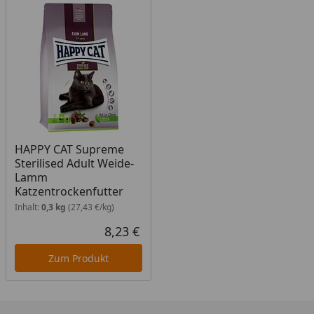
5 kg
55 g
6 kg
65 g
7 kg
70 g
8 kg
80 g
HAPPY CAT Supreme
Sterilised Adult Weide-
Lamm
Katzentrockenfutter
Inhalt:
0,3 kg
(27,43 €/kg)
8,23 €
Aktueller Preis
Zum Produkt