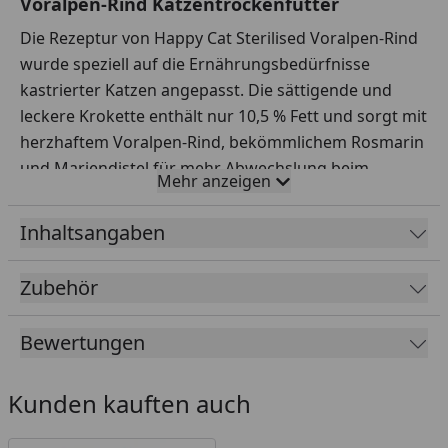
Voralpen-Rind Katzentrockenfutter
Die Rezeptur von Happy Cat Sterilised Voralpen-Rind
wurde speziell auf die Ernährungsbedürfnisse
kastrierter Katzen angepasst. Die sättigende und
leckere Krokette enthält nur 10,5 % Fett und sorgt mit
herzhaftem Voralpen-Rind, bekömmlichem Rosmarin
und Mariendistel für mehr Abwechslung beim
Mehr anzeigen
Fressen.
Die Struktur der großen Krokette hilft bei der
Inhaltsangaben
täglichen Zahnpflege.
Zubehör
Fütterungsempfehlung
Futtermenge
Bewertungen
2 kg
30 g
Kunden kauften auch
3 kg
40 g
4 kg
50 g