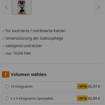
Vorheriges Bild anzeigen
Näc
für kastrierte / sterilisierte Katzen
Unterstützung der Gebisspflege
sättigend und lecker
nur 10,5% Fett
Volumen wählen
Alle anzeigen (5)
45,97 €
10 Kilogramm
-19 %
43,99 €
2 x 4 Kilogramm Sparpaket
-19 %