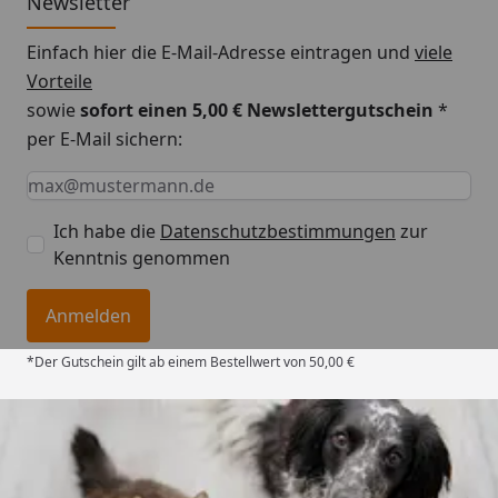
Newsletter
Einfach hier die E-Mail-Adresse eintragen und
viele
Vorteile
sowie
sofort einen 5,00 € Newslettergutschein
*
per E-Mail sichern:
Keine Eingabe erforderlich
Eingabe erforderlich
E-Mail *
Ich habe die
Datenschutzbestimmungen
zur
Kenntnis genommen
Anmelden
*Der Gutschein gilt ab einem Bestellwert von 50,00 €
Trusted Shops