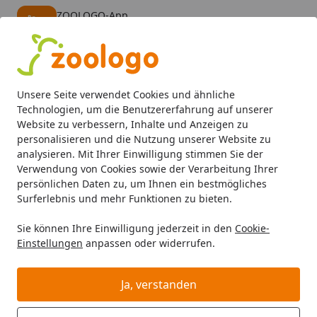
ZOOLOGO-App
Öffnen
Banner schließen
ZOOLOGO
kostenlos - Im App Store
Alle Produkte
Mein Konto
Wunschl
Eink
Unsere Seite verwendet Cookies und ähnliche
4,74
/ 5
Suchen
Technologien, um die Benutzererfahrung auf unserer
Website zu verbessern, Inhalte und Anzeigen zu
personalisieren und die Nutzung unserer Website zu
Katze
Katzenfutter
Trockenfutter
HAPPY CAT Supreme S
Startseite
analysieren. Mit Ihrer Einwilligung stimmen Sie der
HAPPY CAT Supreme Sterilised Adult
Verwendung von Cookies sowie der Verarbeitung Ihrer
persönlichen Daten zu, um Ihnen ein bestmögliches
Voralpen-Rind Katzentrockenfutter
Surferlebnis und mehr Funktionen zu bieten.
4.9
(7 Bewertungen)
Sie können Ihre Einwilligung jederzeit in den
Cookie-
Einstellungen
anpassen oder widerrufen.
Angebot
Ja, verstanden