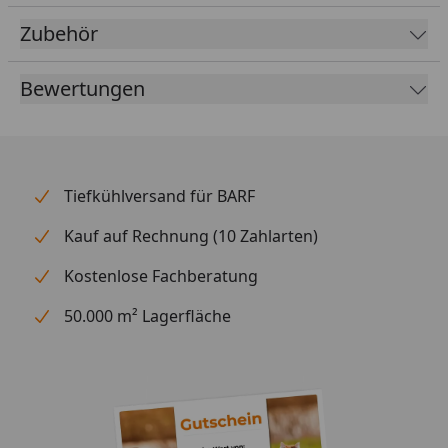
köstlich fleischigen Zutaten aus artgerechter
Tierhaltung und einzigartiger Rohstoffqualität
Zubehör
bewirken eine gute Verträglichkeit und eine hohe
Akzeptanz.
Bewertungen
Tiefkühlversand für BARF
Kauf auf Rechnung (10 Zahlarten)
Kostenlose Fachberatung
50.000 m² Lagerfläche