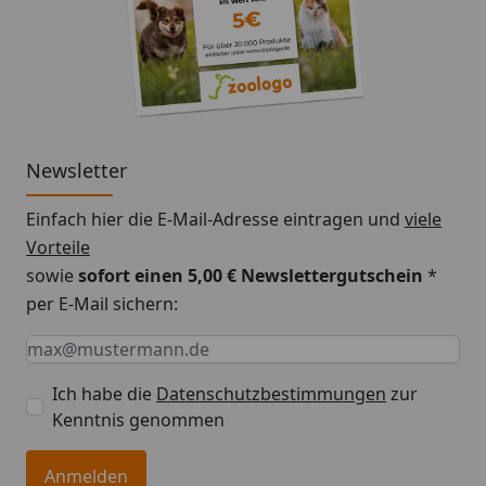
Newsletter
Einfach hier die E-Mail-Adresse eintragen und
viele
Vorteile
sowie
sofort einen 5,00 € Newslettergutschein
*
per E-Mail sichern:
Keine Eingabe erforderlich
Eingabe erforderlich
E-Mail *
Ich habe die
Datenschutzbestimmungen
zur
Kenntnis genommen
Anmelden