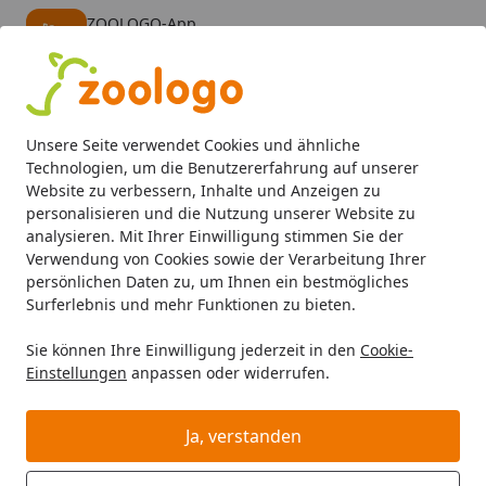
ZOOLOGO-App
Öffnen
Banner schließen
ZOOLOGO
kostenlos - Im App Store
Alle Produkte
Mein Konto
Wunschl
Eink
Unsere Seite verwendet Cookies und ähnliche
4,74
/ 5
Suchen
Technologien, um die Benutzererfahrung auf unserer
Website zu verbessern, Inhalte und Anzeigen zu
personalisieren und die Nutzung unserer Website zu
Katze
Katzenfutter
Nassfutter
LandFleisch Katze Adult
Startseite
analysieren. Mit Ihrer Einwilligung stimmen Sie der
LandFleisch Katze Adult Pastete
Verwendung von Cookies sowie der Verarbeitung Ihrer
persönlichen Daten zu, um Ihnen ein bestmögliches
195g
Surferlebnis und mehr Funktionen zu bieten.
Sie können Ihre Einwilligung jederzeit in den
Cookie-
Einstellungen
anpassen oder widerrufen.
Ja, verstanden