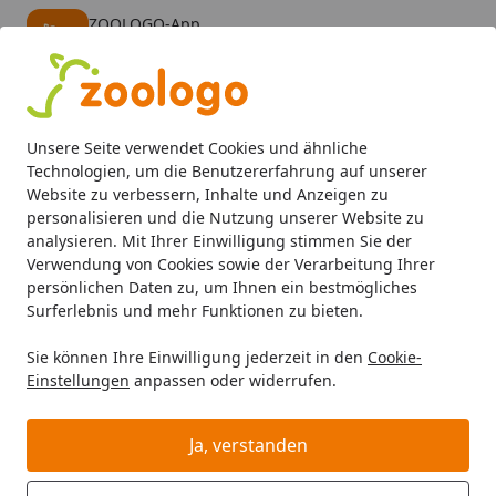
ZOOLOGO-App
Öffnen
Banner schließen
ZOOLOGO
kostenlos - Im App Store
Alle Produkte
Mein Konto
Wunschl
Eink
Unsere Seite verwendet Cookies und ähnliche
4,73
/ 5
Suchen
Technologien, um die Benutzererfahrung auf unserer
Website zu verbessern, Inhalte und Anzeigen zu
personalisieren und die Nutzung unserer Website zu
Katze
Katzenfutter
Trockenfutter
MAC's Cat Adult Mon
Startseite
analysieren. Mit Ihrer Einwilligung stimmen Sie der
MAC's Cat Adult Monoprotein Pferd
Verwendung von Cookies sowie der Verarbeitung Ihrer
persönlichen Daten zu, um Ihnen ein bestmögliches
Katzentrockenfutter
Surferlebnis und mehr Funktionen zu bieten.
5
(17 Bewertungen)
Sie können Ihre Einwilligung jederzeit in den
Cookie-
Einstellungen
anpassen oder widerrufen.
Ja, verstanden