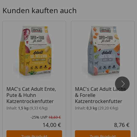
Ernährung Ihrer Katze erreicht.
Kunden kauften auch
Bitte stellen Sie Ihrer Katze jederzeit ausreichend
frisches Trinkwasser zur Verfügung. Produkt trocken
bei Raumtemperatur lagern.
Fütterungsempfehlung
2kg 20-31g; 3kg 31-41g; 4kg 41-46g; 5kg 46-53g; 6kg
53-60g; 7kg 60-67g; 8kg 67-79g
MAC's Cat Adult Ente,
MAC's Cat Adult Lachs
Pute & Huhn
& Forelle
Katzentrockenfutter
Katzentrockenfutter
Inhalt:
1,5 kg
(9,33 €/kg)
Inhalt:
0,3 kg
(29,20 €/kg)
-25%
UVP
18,69 €
Rabatt in Prozent
Ursprünglicher Preis
14,00 €
8,76 €
Aktueller Preis
Akt
Zum Produkt
Zum Produkt