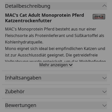
Detailbeschreibung
MAC's Cat Adult Monoprotein Pferd
Katzentrockenfutter
MAC's Monoprotein Pferd besteht aus nur einer
Fleischsorte als Proteinlieferant und Süßkartoffel als
Kohlenhydratquelle.
Mono eignet sich ideal bei empfindlichen Katzen und
ist zur Ausschlussdiät geeignet. Die getreidefreie
Vollnahrung wurde entwickelt, um das Wohlbefinden
Mehr anzeigen
Ihres Lieblings zu steigern.
Norwegisches Lachsöl ist reich an Omega-Fettsäuren
Inhaltsangaben
und sorgt für eine gesunde Haut und ein glänzendes
Fell. Cranberries sind natürliche Säurebildner und
Zubehör
können bakteriellen Blaseninfektionen vorbeugen.
Durch schonende Zubereitung und die Zugabe von
Bewertungen
Vitaminen und Mineralstoffen wird eine naturnahe