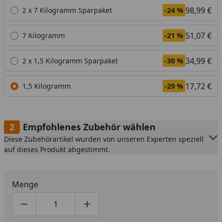
Alle anzeigen (4)
98,99 €
2 x 7 Kilogramm Sparpaket
-24 %
51,07 €
7 Kilogramm
-21 %
34,99 €
2 x 1,5 Kilogramm Sparpaket
-30 %
17,72 €
1,5 Kilogramm
-29 %
Empfohlenes Zubehör wählen
Diese Zubehörartikel wurden von unseren Experten speziell
auf dieses Produkt abgestimmt.
Menge
Produktmenge um eins verringern
Produktmenge manuell eingeben
Produktmenge um eins erhöhen