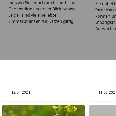
müssen Sie jedoch auch sämtliche
Sie dabei 
Gegenstände stets im Blick haben.
Ihrer Katz
Leider sind viele beliebte
können un
Zimmerpflanzen für Katzen giftig!
„haarigsten
Antworten
12.04.2024
11.03.202