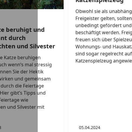
Obwohl sie als unabhäng
Freigeister gelten, sollte
unbedingt gefördert und
ze beruhigt und
beschäftigt werden. Frei
nt durch
freuen sich über Spielzeu
hten und Silvester
Wohnungs- und Hauskat
sind sogar regelrecht auf
re Katze beruhigen
Katzenspielzeug angewie
ch wenn‘s mal stressig
önnen Sie der Hektik
wirken und gemeinsam
durch die Feiertage
ier gibt’s Tipps und
 Feiertage wie
n und Silvester mit
3
05.04.2024