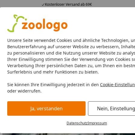
Kostenloser Versand ab 69€
4,74
/ 5
23.587 Bewertungen
Alle Produkte
Angebote
Neuheiten
Sommerhits
Alle Produkte
Unsere Seite verwendet Cookies und ähnliche Technologien, u
Benutzererfahrung auf unserer Website zu verbessern, Inhalt
zu personalisieren und die Nutzung unserer Website zu analys
Alles zum Thema Katze
Ihrer Einwilligung stimmen Sie der Verwendung von Cookies s
Startseite
Verarbeitung Ihrer persönlichen Daten zu, um Ihnen ein best
Katze
Surferlebnis und mehr Funktionen zu bieten.
Sie können Ihre Einwilligung jederzeit in den
Cookie-Einstellu
oder widerrufen.
Ja, verstanden
Nein, Einstellun
Datenschutz
Impressum