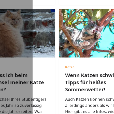
Katze
s ich beim
Wenn Katzen schwi
hsel meiner Katze
Tipps für heißes
en?
Sommerwetter!
chsel Ihres Stubentigers
Auch Katzen können schw
s Jahr so zuverlässig
allerdings anders als wi
e die Jahreszeiten. Was
Hier gibt es alle Infos, wi