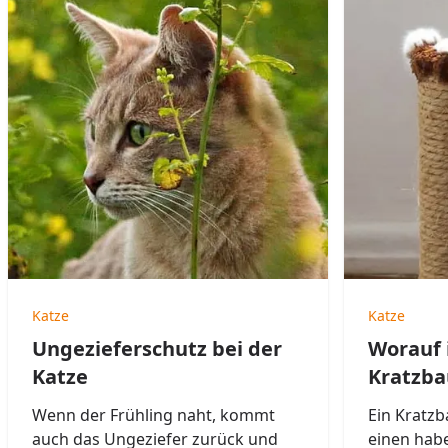
Katze
Katze
Ungezieferschutz bei der
Worauf 
Katze
Kratzba
Wenn der Frühling naht, kommt
Ein Kratzb
auch das Ungeziefer zurück und
einen habe