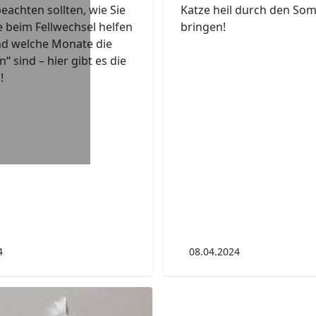
beachten sollten, wie Sie
Katze heil durch den So
e beim Fellwechsel helfen
bringen!
d welche Monate die
“ sind – hier gibt es die
!
4
08.04.2024