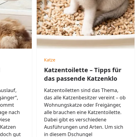
Katze
d
Katzentoilette – Tipps für
das passende Katzenklo
Auslauf,
Katzentoiletten sind das Thema,
gänger“,
das alle Katzenbesitzer vereint – ob
 kommt
Wohnungskatze oder Freigänger,
rage nach
alle brauchen eine Katzentoilette.
Diese
Dabei gibt es verschiedene
 Katzen
Ausführungen und Arten. Um sich
jedoch gut
in diesem Dschungel