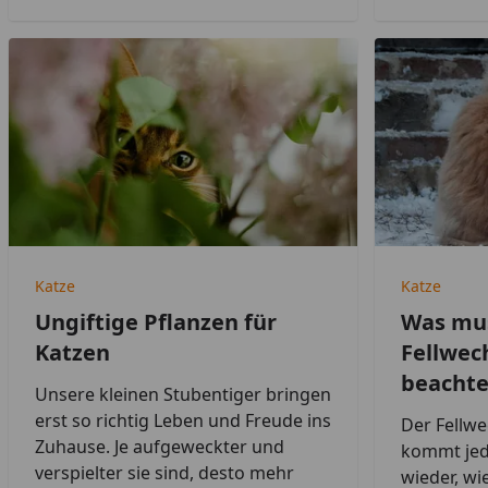
Katze
Katze
Ungiftige Pflanzen für
Was mus
Katzen
Fellwec
beacht
Unsere kleinen Stubentiger bringen
erst so richtig Leben und Freude ins
Der Fellwe
Zuhause. Je aufgeweckter und
kommt jede
verspielter sie sind, desto mehr
wieder, wi