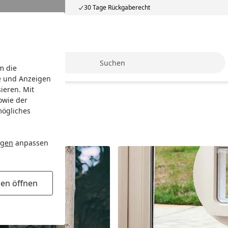
30 Tage Rückgaberecht
Suche
m die
e und Anzeigen
ieren. Mit
owie der
mögliches
ngen
anpassen
gen öffnen