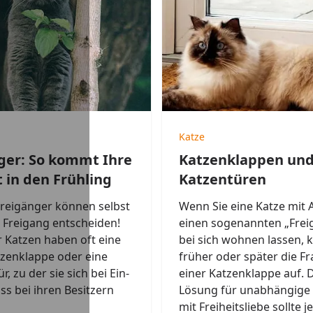
Katze
ger: So kommt Ihre
Katzenklappen un
t in den Frühling
Katzentüren
Freigänger können selbst
Wenn Sie eine Katze mit 
 Freigang entscheiden!
einen sogenannten „Frei
 Katzen haben oft eine
bei sich wohnen lassen,
tzenklappe oder eine
früher oder später die F
ür, zu der sie sich bei Ein-
einer Katzenklappe auf. 
ss bei ihren Besitzern
Lösung für unabhängige
mit Freiheitsliebe sollte 