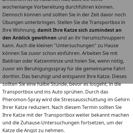
wochenlange Vorbereitung durchführen können.
Dennoch können und sollten Sie in der Zeit davor noch
Übungen unterbringen. Stellen Sie die Transportbox in
Ihre Wohnung,
damit Ihre Katze sich zumindest an
den Anblick gewöhnen
und an ihr herumschnuppern
kann. Auch die kleinen "Untersuchungen" zu Hause
können Sie zuvor schon einführen. Arbeiten Sie mit
Baldrian oder Katzenminze und holen Sie, wenn nötig,
zuvor ein Beruhigungsspray für die gemeinsame Fahrt
dorthin. Das beruhigt und entspannt Ihre Katze. Dieses
sollten Sie eine halbe Stunde, bevor es losgeht, in die
Transportbox und ins Auto sprühen. Durch das
Pheromon-Spray wird die Stressausschüttung im Gehirn
Ihrer Katze reduziert. Nach diesem Termin sollten Sie
Ihre Katze mit der Transportbox weiter bekannt machen
und die Zuhause-Untersuchungen fortsetzen, um der
Katze die Angst zu nehmen.