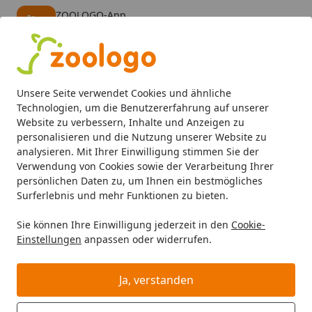
ZOOLOGO-App
Öffnen
Banner schließen
ZOOLOGO
kostenlos - Im App Store
Alle Produkte
Mein Konto
Wunschl
Eink
Unsere Seite verwendet Cookies und ähnliche
4,73
/ 5
Suchen
Technologien, um die Benutzererfahrung auf unserer
Website zu verbessern, Inhalte und Anzeigen zu
personalisieren und die Nutzung unserer Website zu
Katze beim Tierarzt
Startseite
analysieren. Mit Ihrer Einwilligung stimmen Sie der
Tierarzt Katzen: Tipps und Tricks für
Verwendung von Cookies sowie der Verarbeitung Ihrer
persönlichen Daten zu, um Ihnen ein bestmögliches
einen entspannten Besuch
Surferlebnis und mehr Funktionen zu bieten.
Lesezeit: 9 min.
Sie können Ihre Einwilligung jederzeit in den
Cookie-
Erstellt am: 09.08.2022,
Aktualisiert am: 13.02.2024
Einstellungen
anpassen oder widerrufen.
Ja, verstanden