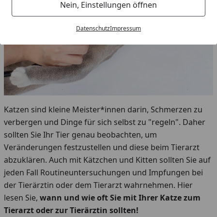
Nein, Einstellungen öffnen
Datenschutz
Impressum
Katzen sind kleine Meister*innen darin, Schmerzen zu
verbergen und Dinge für sich selbst zu "regeln". Daher
sollten Sie Ihr Tier genau beobachten, um
Veränderungen festzustellen und diese beim Tierarzt
abzuklären. Auch mit Kätzchen und Kitten sollten Sie auf
jeden Fall Routineuntersuchungen und Impfungen bei
der Tierärztin oder dem Tierarzt wahrnehmen. Hier
lesen Sie,
wann und wie oft Sie mit Ihrer Katze zum
Tierarzt oder zur Tierärztin sollten!