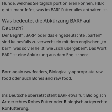
Hunde, welches Sie täglich portionieren können. HIER
gibt's mehr Infos, was im BARF Futter alles enthalten ist.
Was bedeutet die Abkürzung BARF auf
Deutsch?
Der Begriff „BARF“ oder das eingedeutschte „barfen“
sind keinesfalls zu verwechseln mit dem englischen „to
barf“, was so viel heißt, wie „sich übergeben“. Das Wort
BARF ist eine Abkürzung aus dem Englischen:
B
orn
a
gain
r
aw
f
eeders,
B
iologically
a
ppropriate
r
aw
f
ood oder auch
B
ones
a
nd
r
aw
f
ood.
Ins Deutsche übersetzt steht BARF etwa für:
B
iologisch
A
rtgerechtes
R
ohes
F
utter oder
B
iologisch
a
rtgerechte
R
oh
f
ütterung.