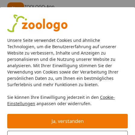
ZOOLOGO-App
Öffnen
Banner schließen
ZOOLOGO
kostenlos - Im App Store
Alle Produkte
Mein Konto
Wunschl
Eink
Unsere Seite verwendet Cookies und ähnliche
4,74
/ 5
Suchen
Technologien, um die Benutzererfahrung auf unserer
Website zu verbessern, Inhalte und Anzeigen zu
personalisieren und die Nutzung unserer Website zu
Was ist BARF für Hunde?
Startseite
analysieren. Mit Ihrer Einwilligung stimmen Sie der
Was ist BARF für Hunde?
Verwendung von Cookies sowie der Verarbeitung Ihrer
persönlichen Daten zu, um Ihnen ein bestmögliches
Surferlebnis und mehr Funktionen zu bieten.
Lesezeit: 4 min.
Erstellt am: 25.02.2021,
Aktualisiert am: 23.04.2024
Sie können Ihre Einwilligung jederzeit in den
Cookie-
Einstellungen
anpassen oder widerrufen.
Ja, verstanden