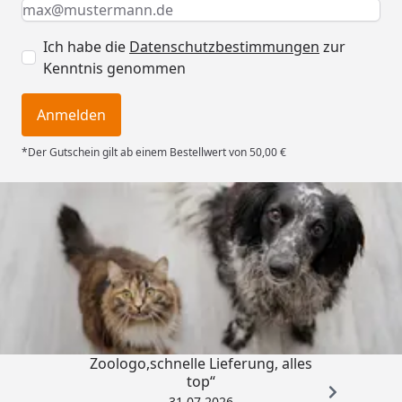
Keine Eingabe erforderlich
Eingabe erforderlich
E-Mail *
Ich habe die
Datenschutzbestimmungen
zur
Kenntnis genommen
Anmelden
*Der Gutschein gilt ab einem Bestellwert von 50,00 €
Trusted Shops
4,74
/ 5
„Gute Erfahrung mit
Zoologo,schnelle Lieferung, alles
top“
31.07.2026