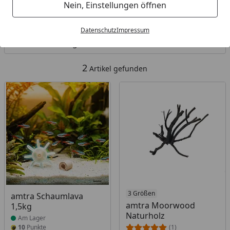
Nein, Einstellungen öffnen
Kategorien
Datenschutz
Impressum
Filter / Sortierung
2
Artikel gefunden
Produkt am Lager
Produkt am Lager
3 Größen
amtra Schaumlava
amtra Moorwood
1,5kg
Naturholz
Am Lager
10
Punkte
(1)