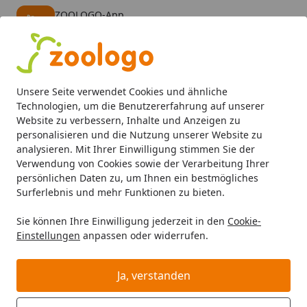
ZOOLOGO-App
Öffnen
Banner schließen
ZOOLOGO
kostenlos - Im App Store
Alle Produkte
Mein Konto
Wunschl
Eink
Unsere Seite verwendet Cookies und ähnliche
4,73
/ 5
Suchen
Technologien, um die Benutzererfahrung auf unserer
Website zu verbessern, Inhalte und Anzeigen zu
personalisieren und die Nutzung unserer Website zu
amtra
Aquariendekoration
Startseite
analysieren. Mit Ihrer Einwilligung stimmen Sie der
amtra Aquariendekoration
Verwendung von Cookies sowie der Verarbeitung Ihrer
persönlichen Daten zu, um Ihnen ein bestmögliches
amtra Aquariendekoration bei Zoologo und finden Sie
Surferlebnis und mehr Funktionen zu bieten.
passende Produkte ausgewählter Marken für Ihr
Sie können Ihre Einwilligung jederzeit in den
Cookie-
Haustier. Unser Sortiment umfasst Tierbedarf, Futter
Einstellungen
anpassen oder widerrufen.
und Zubehör für unterschiedliche Bedürfnisse.
Ja, verstanden
Ihre Artikelübersicht