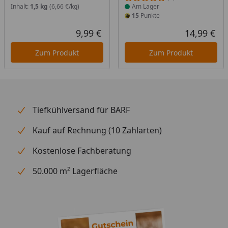
Inhalt:
1,5 kg
(6,66 €/kg)
Am Lager
15
Punkte
9,99 €
14,99 €
Aktueller Preis
Akt
Zum Produkt
Zum Produkt
Tiefkühlversand für BARF
Kauf auf Rechnung (10 Zahlarten)
Kostenlose Fachberatung
50.000 m² Lagerfläche