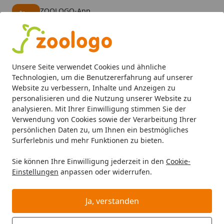
ZOOLOGO-App
Öffnen
Banner schließen
ZOOLOGO
kostenlos - Im App Store
Alle Produkte
Mein Konto
Wunschl
Eink
Unsere Seite verwendet Cookies und ähnliche
4,73
/ 5
Suchen
Technologien, um die Benutzererfahrung auf unserer
Website zu verbessern, Inhalte und Anzeigen zu
personalisieren und die Nutzung unserer Website zu
aquatlantis
Aquarientechnik
CO2 Anlagen
Startseite
analysieren. Mit Ihrer Einwilligung stimmen Sie der
aquatlantis CO2 Anlagen
Verwendung von Cookies sowie der Verarbeitung Ihrer
persönlichen Daten zu, um Ihnen ein bestmögliches
aquatlantis CO2 Anlagen bei Zoologo und finden Sie
Surferlebnis und mehr Funktionen zu bieten.
passende Produkte ausgewählter Marken für Ihr
Sie können Ihre Einwilligung jederzeit in den
Cookie-
Haustier. Unser Sortiment umfasst Tierbedarf, Futter
Einstellungen
anpassen oder widerrufen.
und Zubehör für unterschiedliche Bedürfnisse.
Ja, verstanden
Ihre Artikelübersicht