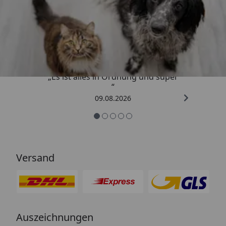
Trusted Shops
4,73
/ 5
„Es ist alles in Ordnung und super
“
09.08.2026
Versand
Auszeichnungen