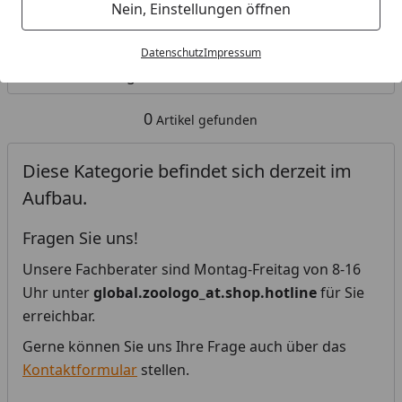
Nein, Einstellungen öffnen
Kategorien
Datenschutz
Impressum
Filter / Sortierung
0
Artikel gefunden
Diese Kategorie befindet sich derzeit im
Aufbau.
Fragen Sie uns!
Unsere Fachberater sind Montag-Freitag von 8-16
Uhr unter
global.zoologo_at.shop.hotline
für Sie
erreichbar.
Gerne können Sie uns Ihre Frage auch über das
Kontaktformular
stellen.