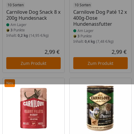
Produkt am Lager
10 Sorten
Produkt am Lager
10 Sorten
Carnilove Dog Snack 8 x
Carnilove Dog Paté 12 x
200g Hundesnack
400g-Dose
Hundenassfutter
Am Lager
3
Punkte
Am Lager
Inhalt:
0,2 kg
(14,95 €/kg)
3
Punkte
Inhalt:
0,4 kg
(7,48 €/kg)
2,99 €
2,99 €
Aktueller Preis
Akt
Zum Produkt
Zum Produkt
Neu