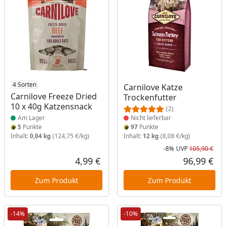
Produkt am Lager
4 Sorten
Produkt nicht lieferbar
Carnilove Katze
Carnilove Freeze Dried
Trockenfutter
10 x 40g Katzensnack
(2)
Am Lager
Nicht lieferbar
5
Punkte
97
Punkte
Inhalt:
0,04 kg
(124,75 €/kg)
Inhalt:
12 kg
(8,08 €/kg)
-8%
UVP
105,90 €
Rab
Urs
4,99 €
96,99 €
Aktueller Preis
Akt
Zum Produkt
Zum Produkt
-14%
-10%