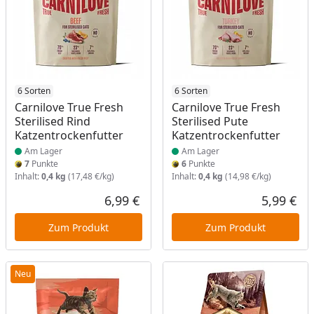
Produkt am Lager
6 Sorten
Produkt am Lager
6 Sorten
Carnilove True Fresh
Carnilove True Fresh
Sterilised Rind
Sterilised Pute
Katzentrockenfutter
Katzentrockenfutter
Am Lager
Am Lager
7
Punkte
6
Punkte
Inhalt:
0,4 kg
(17,48 €/kg)
Inhalt:
0,4 kg
(14,98 €/kg)
6,99 €
5,99 €
Aktueller Preis
Akt
Zum Produkt
Zum Produkt
Neu