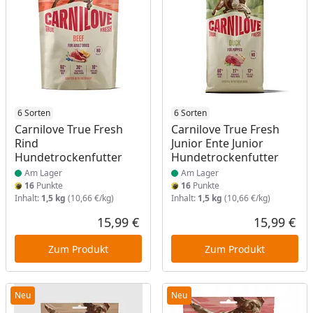
Produkt am Lager
6 Sorten
Produkt am Lager
6 Sorten
Carnilove True Fresh
Carnilove True Fresh
Rind
Junior Ente Junior
Hundetrockenfutter
Hundetrockenfutter
Am Lager
Am Lager
16
Punkte
16
Punkte
Inhalt:
1,5 kg
(10,66 €/kg)
Inhalt:
1,5 kg
(10,66 €/kg)
15,99 €
15,99 €
Aktueller Preis
Akt
Zum Produkt
Zum Produkt
Neu
Neu