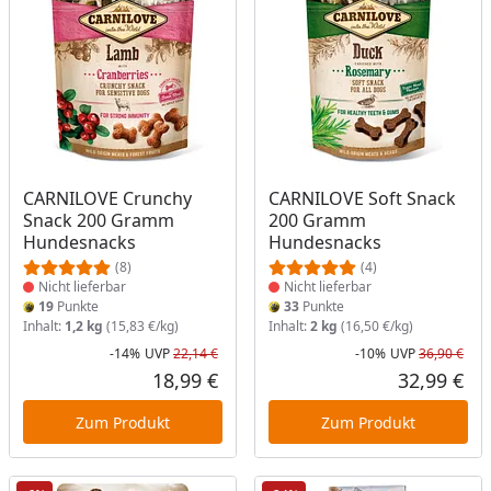
Produkt nicht lieferbar
Produkt nicht lieferbar
CARNILOVE Crunchy
CARNILOVE Soft Snack
Snack 200 Gramm
200 Gramm
Hundesnacks
Hundesnacks
(8)
(4)
Nicht lieferbar
Nicht lieferbar
19
Punkte
33
Punkte
Inhalt:
1,2 kg
(15,83 €/kg)
Inhalt:
2 kg
(16,50 €/kg)
-14%
UVP
22,14 €
-10%
UVP
36,90 €
Rabatt in Prozent
Ursprünglicher Preis
Rab
Urs
18,99 €
32,99 €
Aktueller Preis
Akt
Zum Produkt
Zum Produkt