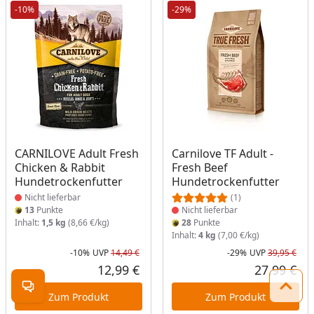
-10%
-29%
Produkt nicht lieferbar
Produkt nicht lieferbar
CARNILOVE Adult Fresh
Carnilove TF Adult -
Chicken & Rabbit
Fresh Beef
Hundetrockenfutter
Hundetrockenfutter
Nicht lieferbar
(1)
13
Punkte
Nicht lieferbar
Inhalt:
1,5 kg
(8,66 €/kg)
28
Punkte
Inhalt:
4 kg
(7,00 €/kg)
-10%
UVP
14,49 €
-29%
UVP
39,95 €
Rabatt in Prozent
Ursprünglicher Preis
Rab
Urs
12,99 €
27,99 €
Aktueller Preis
Akt
Kontakt öffnen
Zum 
Zum Produkt
Zum Produkt