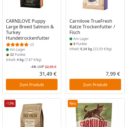
Produkt am Lager
Produkt am Lager
CARNILOVE Puppy
Carnilove TrueFresh
Large Breed Salmon &
Katze Trockenfutter /
Turkey
Fisch
Hundetrockenfutter
Am Lager
8
Punkte
(2)
Inhalt:
0,34 kg
(23,50 €/kg)
Am Lager
32
Punkte
Inhalt:
4 kg
(7,87 €/kg)
-4%
UVP
32,95 €
Rabatt in Prozent
Ursprünglicher Preis
31,49 €
7,99 €
Aktueller Preis
Akt
Zum Produkt
Zum Produkt
-13%
Neu