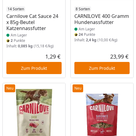
Produkt am Lager
14 Sorten
Produkt am Lager
8 Sorten
Carnilove Cat Sauce 24
CARNILOVE 400 Gramm
x 85g-Beutel
Hundenassfutter
Katzennassfutter
Am Lager
24
Punkte
Am Lager
Inhalt:
2,4 kg
(10,00 €/kg)
2
Punkte
Inhalt:
0,085 kg
(15,18 €/kg)
1,29 €
23,99 €
Aktueller Preis
Akt
Zum Produkt
Zum Produkt
Neu
Neu