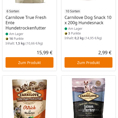
Produkt am Lager
6 Sorten
Produkt am Lager
10 Sorten
Carnilove True Fresh
Carnilove Dog Snack 10
Ente
x 200g Hundesnack
Hundetrockenfutter
Am Lager
3
Punkte
Am Lager
Inhalt:
0,2 kg
(14,95 €/kg)
16
Punkte
Inhalt:
1,5 kg
(10,66 €/kg)
15,99 €
2,99 €
Aktueller Preis
Akt
Zum Produkt
Zum Produkt