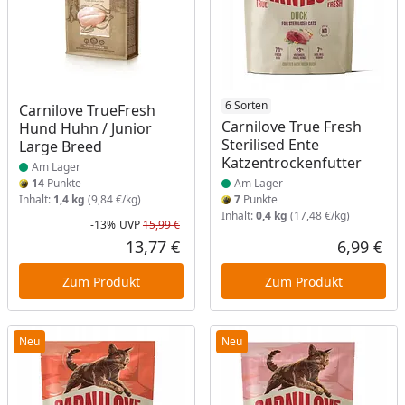
Produkt am Lager
Produkt am Lager
6 Sorten
Carnilove TrueFresh
Carnilove True Fresh
Hund Huhn / Junior
Sterilised Ente
Large Breed
Katzentrockenfutter
Am Lager
14
Punkte
Am Lager
Inhalt:
1,4 kg
(9,84 €/kg)
7
Punkte
Inhalt:
0,4 kg
(17,48 €/kg)
-13%
UVP
15,99 €
Rabatt in Prozent
Ursprünglicher Preis
13,77 €
6,99 €
Aktueller Preis
Akt
Zum Produkt
Zum Produkt
Neu
Neu