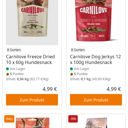
Produkt am Lager
8 Sorten
Produkt am Lager
8 Sorten
Carnilove Freeze Dried
Carnilove Dog Jerkys 12
10 x 60g Hundesnack
x 100g Hundesnack
Am Lager
Am Lager
5
Punkte
5
Punkte
Inhalt:
0,06 kg
(83,17 €/kg)
Inhalt:
0,1 kg
(49,90 €/kg)
4,99 €
4,99 €
Aktueller Preis
Akt
Zum Produkt
Zum Produkt
Neu
-8%