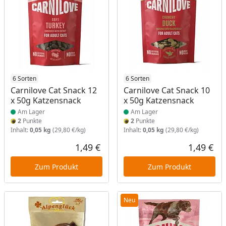
Produkt am Lager
6 Sorten
Produkt am Lager
6 Sorten
Carnilove Cat Snack 12
Carnilove Cat Snack 10
x 50g Katzensnack
x 50g Katzensnack
Am Lager
Am Lager
2
Punkte
2
Punkte
Inhalt:
0,05 kg
(29,80 €/kg)
Inhalt:
0,05 kg
(29,80 €/kg)
1,49 €
1,49 €
Aktueller Preis
Akt
Zum Produkt
Zum Produkt
Neu