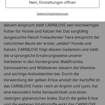
Nein, Einstellungen öffnen
CARNILOVE: Ursprüngliche Ernährung für
Hunde und Katzen
Datenschutz
Impressum
Nur Fressen, was auch natürlich für sie ist – mit
diesem Anspruch stellt CARNILOVE sein hochwertiges
Futter für Hunde und Katzen her. Das sorgfältig
ausgesuchte Fleisch freilaufender Tiere entspricht der
natürlichen Beute der ersten „wilden“ Hunde und
Katzen. CARNILOVE folgt diesem Gedanken und stellt
die ursprüngliche Ernährungsweise unserer
Vierbeiner in den Vordergrund. Waldfrüchte,
Gemüsearten und Wildbeeren steuern die Vitamine
und wichtige Antioxidantien bei. Durch die
Verwendung der gelben Erbse anstatt der Kartoffel ist
das CARNILOVE Futter reich an Arginin und Lysin, hat
eine besonders hohe Verdaulichkeit und einen
niedrigen glykämischen Index. Durch die gelbe Erbse
und die weiteren Inhaltsstoffe wirkt das CARNILOVE