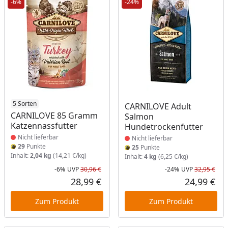
-6%
-24%
Produkt nicht lieferbar
5 Sorten
Produkt nicht lieferbar
CARNILOVE Adult
CARNILOVE 85 Gramm
Salmon
Katzennassfutter
Hundetrockenfutter
Nicht lieferbar
Nicht lieferbar
29
Punkte
25
Punkte
Inhalt:
2,04 kg
(14,21 €/kg)
Inhalt:
4 kg
(6,25 €/kg)
-6%
UVP
30,96 €
-24%
UVP
32,95 €
Rabatt in Prozent
Ursprünglicher Preis
Rab
Urs
28,99 €
24,99 €
Aktueller Preis
Akt
Zum Produkt
Zum Produkt