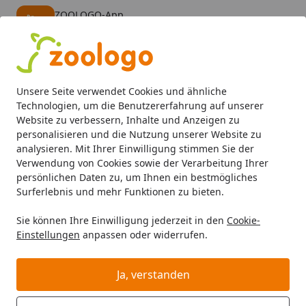
ZOOLOGO-App
Öffnen
Banner schließen
ZOOLOGO
kostenlos - Im App Store
Alle Produkte
Mein Konto
Wunschl
Eink
Unsere Seite verwendet Cookies und ähnliche
4,73
/ 5
Suchen
Technologien, um die Benutzererfahrung auf unserer
Website zu verbessern, Inhalte und Anzeigen zu
personalisieren und die Nutzung unserer Website zu
CARNILOVE
Startseite
analysieren. Mit Ihrer Einwilligung stimmen Sie der
CARNILOVE
Verwendung von Cookies sowie der Verarbeitung Ihrer
persönlichen Daten zu, um Ihnen ein bestmögliches
Surferlebnis und mehr Funktionen zu bieten.
Sie können Ihre Einwilligung jederzeit in den
Cookie-
Einstellungen
anpassen oder widerrufen.
Ja, verstanden