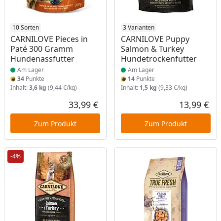
Produkt am Lager
10 Sorten
Produkt am Lager
3 Varianten
CARNILOVE Pieces in
CARNILOVE Puppy
Paté 300 Gramm
Salmon & Turkey
Hundenassfutter
Hundetrockenfutter
Am Lager
Am Lager
34
Punkte
14
Punkte
Inhalt:
3,6 kg
(9,44 €/kg)
Inhalt:
1,5 kg
(9,33 €/kg)
33,99 €
13,99 €
Aktueller Preis
Akt
Zum Produkt
Zum Produkt
-4%