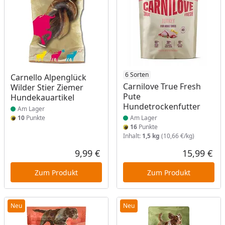
Produkt am Lager
Produkt am Lager
6 Sorten
Carnello Alpenglück
Carnilove True Fresh
Wilder Stier Ziemer
Pute
Hundekauartikel
Hundetrockenfutter
Am Lager
10
Punkte
Am Lager
16
Punkte
Inhalt:
1,5 kg
(10,66 €/kg)
9,99 €
15,99 €
Aktueller Preis
Akt
Zum Produkt
Zum Produkt
Neu
Neu