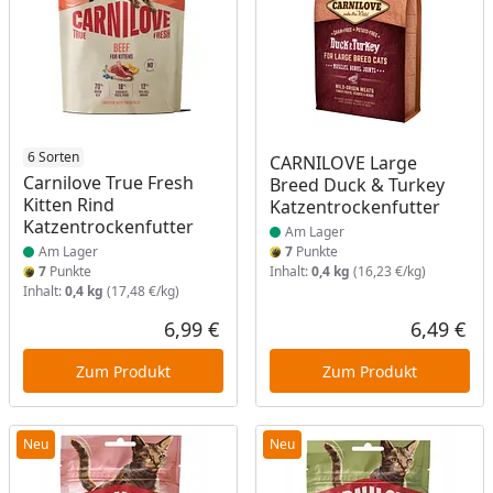
Produkt am Lager
6 Sorten
Produkt am Lager
CARNILOVE Large
Carnilove True Fresh
Breed Duck & Turkey
Kitten Rind
Katzentrockenfutter
Katzentrockenfutter
Am Lager
Am Lager
7
Punkte
7
Punkte
Inhalt:
0,4 kg
(16,23 €/kg)
Inhalt:
0,4 kg
(17,48 €/kg)
6,99 €
6,49 €
Aktueller Preis
Akt
Zum Produkt
Zum Produkt
Neu
Neu