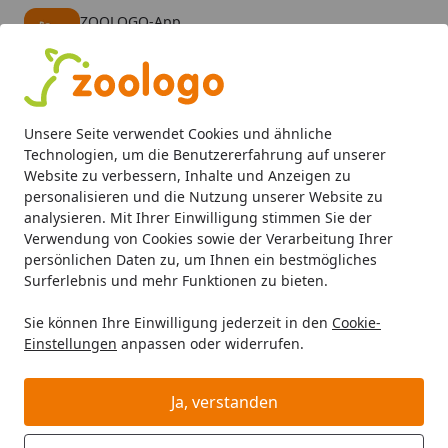
ZOOLOGO-App
Öffnen
Banner schließen
ZOOLOGO
kostenlos - Im App Store
Alle Produkte
Mein Konto
Wunschl
Eink
Unsere Seite verwendet Cookies und ähnliche
4,73
/ 5
Suchen
Technologien, um die Benutzererfahrung auf unserer
Website zu verbessern, Inhalte und Anzeigen zu
personalisieren und die Nutzung unserer Website zu
Dog Runner
Startseite
analysieren. Mit Ihrer Einwilligung stimmen Sie der
Dog Runner
Verwendung von Cookies sowie der Verarbeitung Ihrer
persönlichen Daten zu, um Ihnen ein bestmögliches
Dog Runner bei Zoologo und finden Sie passende
Surferlebnis und mehr Funktionen zu bieten.
Produkte ausgewählter Marken für Ihr Haustier. Unser
Sie können Ihre Einwilligung jederzeit in den
Cookie-
Sortiment umfasst Tierbedarf, Futter und Zubehör für
Einstellungen
anpassen oder widerrufen.
unterschiedliche Bedürfnisse.
Ja, verstanden
Wählen Sie Ihre Wunschkategorie