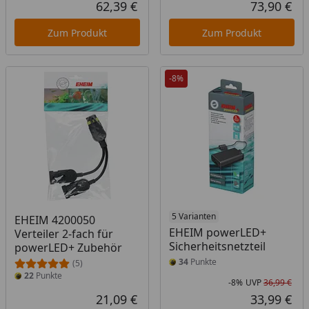
Rabatt in Prozent
Ursprünglicher Preis
Rab
Urs
62,39 €
73,90 €
Aktueller Preis
Akt
Zum Produkt
Zum Produkt
-8%
5 Varianten
EHEIM 4200050
EHEIM powerLED+
Verteiler 2-fach für
Sicherheitsnetzteil
powerLED+ Zubehör
34
Punkte
(5)
22
Punkte
-8%
UVP
36,99 €
Rab
Urs
21,09 €
33,99 €
Aktueller Preis
Akt