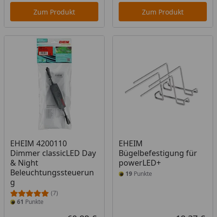
Zum Produkt
Zum Produkt
EHEIM 4200110
EHEIM
Dimmer classicLED Day
Bügelbefestigung für
& Night
powerLED+
Beleuchtungssteuerun
19
Punkte
g
(7)
61
Punkte