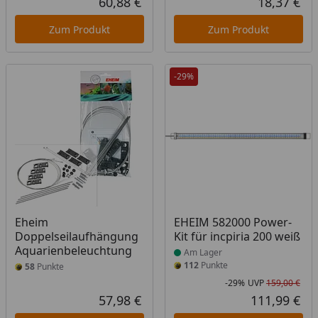
60,88 €
18,37 €
Aktueller Preis
Akt
Zum Produkt
Zum Produkt
-29%
Produkt am Lager
Eheim
EHEIM 582000 Power-
Doppelseilaufhängung
Kit für incpiria 200 weiß
Aquarienbeleuchtung
Am Lager
112
Punkte
58
Punkte
-29%
UVP
159,00 €
Rab
Urs
57,98 €
111,99 €
Aktueller Preis
Akt