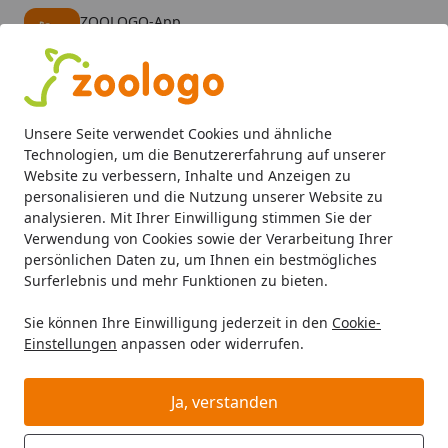
ZOOLOGO-App
Öffnen
Banner schließen
ZOOLOGO
kostenlos - Im App Store
Alle Produkte
Mein Konto
Wunschl
Eink
Unsere Seite verwendet Cookies und ähnliche
4,73
/ 5
Suchen
Technologien, um die Benutzererfahrung auf unserer
Website zu verbessern, Inhalte und Anzeigen zu
personalisieren und die Nutzung unserer Website zu
EHEIM
Beleuchtung
Startseite
analysieren. Mit Ihrer Einwilligung stimmen Sie der
EHEIM Beleuchtung
Verwendung von Cookies sowie der Verarbeitung Ihrer
persönlichen Daten zu, um Ihnen ein bestmögliches
EHEIM Beleuchtung bei Zoologo und finden Sie
Surferlebnis und mehr Funktionen zu bieten.
passende Produkte ausgewählter Marken für Ihr
Sie können Ihre Einwilligung jederzeit in den
Cookie-
Haustier. Unser Sortiment umfasst Tierbedarf, Futter
Einstellungen
anpassen oder widerrufen.
und Zubehör für unterschiedliche Bedürfnisse.
Ja, verstanden
Wählen Sie Ihre Wunschkategorie