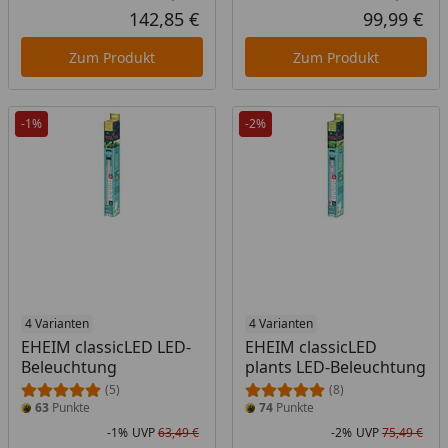
Rabatt in Prozent
Ursprünglicher Preis
Rab
Urs
142,85 €
99,99 €
Aktueller Preis
Akt
Zum Produkt
Zum Produkt
-1%
-2%
4 Varianten
4 Varianten
EHEIM classicLED LED-
EHEIM classicLED
Beleuchtung
plants LED-Beleuchtung
(5)
(8)
63
Punkte
74
Punkte
-1%
UVP
63,49 €
-2%
UVP
75,49 €