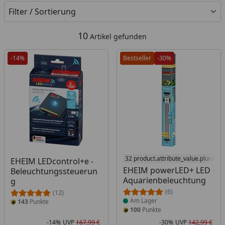
Filter / Sortierung
10
Artikel gefunden
-14%
Bestseller
-30%
Produkt am Lager
32 product.attribute_value.plural_a
EHEIM LEDcontrol+e -
EHEIM powerLED+ LED
Beleuchtungssteuerun
Aquarienbeleuchtung
g
(6)
(12)
Am Lager
143
Punkte
100
Punkte
-14%
UVP
167,99 €
-30%
UVP
142,99 €